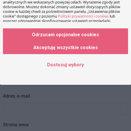
Wiadomość
Odrzucam opcjonalne cookies
Akceptuję wszystkie cookies
Dostosuj wybory
Imię
Adres e-mail
Strona www