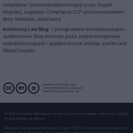
compliance i przeciwdziałaniu korupcji pisze
Zespół
Regulacji, Legislacji i Compliance DZP
pod kierownictwem
Anny Hlebickiej-Józefowicz
Insolvency Law Blog
–
postępowania restrukturyzacyjne i
upadłościowe. Blog tworzony przez zespół postępowań
restrukturyzacyjnych i upadłościowych, którego szefem jest
Michał Cecerko.
© 2026 Domański Zakrzewski Palinka sp. k. Niektóre prawa zastrzeżone (kliknij,
by dowiedzieć się więcej).
Domański Zakrzewski Palinka sp. k. (dalej: "DZP") ani autorzy poszczególnych
tekstów (dalej: "Autorzy") nie odpowiadają za treść niniejszego bloga ani