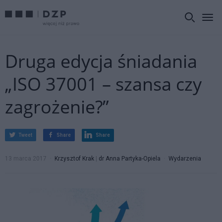
Druga edycja śniadania
„ISO 37001 – szansa czy
zagrożenie?”
Tweet
Share
Share
13 marca 2017
Krzysztof Krak
|
dr Anna Partyka-Opiela
Wydarzenia