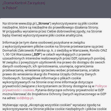
„Ocena Kontroli Zarządczej
w Polsce”
Krzysztof Krak
dr Anna Partyka-Opiela
KOMENTARZE
Twój adres e-mail nie zostanie opublikowany.
Wymagane
pola są oznaczone
*