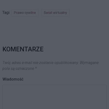
pozbawiony dorobku
swojego życia przez
podstępnych rabusiów. Nic w
Tagi
Prawo cywilne
Świat wirtualny
tym nadzwyczajnego, gdyby
nie…
KOMENTARZE
Twój adres e-mail nie zostanie opublikowany.
Wymagane
pola są oznaczone
*
Wiadomość