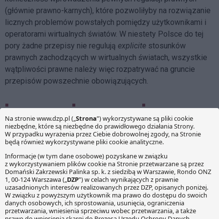
(głównie prawno-karnych), które pozwoliłyby na rozwiązanie
licznych problemów powstałych pomiędzy użytkownikami i
operatorami wirtualnych światów. W niestety Polsce do tej
pory żadne przepisy nie regulują
explicite
stosunków
prawnych zachodzących w wirtualnych światach, wszystkie
wątpliwości prawne należy więc rozpatrywać na gruncie
przepisów powszechnie obowiązujących.
Facebook
Share on X
LinkedIn
WhatsApp
Email
Copy Link
PRZECZYTAJ RÓWNIEŻ:
Reklama leków bez recepty