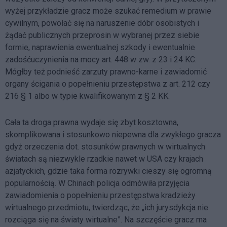
wyżej przykładzie gracz może szukać remedium w prawie
cywilnym, powołać się na naruszenie dóbr osobistych i
żądać publicznych przeprosin w wybranej przez siebie
formie, naprawienia ewentualnej szkody i ewentualnie
zadośćuczynienia na mocy art. 448 w zw. z 23 i 24 KC.
Mógłby też podnieść zarzuty prawno-karne i zawiadomić
organy ścigania o popełnieniu przestępstwa z art. 212 czy
216 § 1 albo w typie kwalifikowanym z § 2 KK.
Cała ta droga prawna wydaje się zbyt kosztowna,
skomplikowana i stosunkowo niepewna dla zwykłego gracza
gdyż orzeczenia dot. stosunków prawnych w wirtualnych
światach są niezwykle rzadkie nawet w USA czy krajach
azjatyckich, gdzie taka forma rozrywki cieszy się ogromną
popularnością. W Chinach policja odmówiła przyjęcia
zawiadomienia o popełnieniu przestępstwa kradzieży
wirtualnego przedmiotu, twierdząc, że „ich jurysdykcja nie
rozciąga się na światy wirtualne”. Na szczęście gracz ma