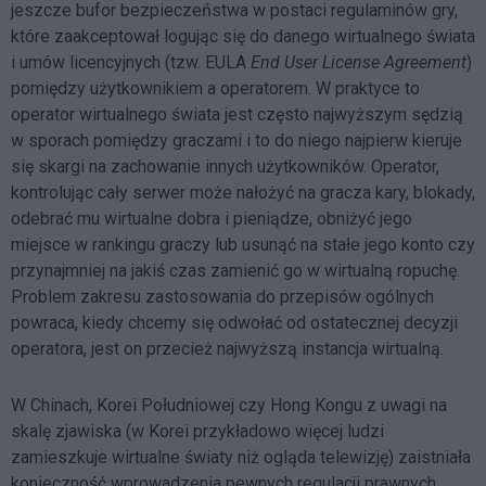
jeszcze bufor bezpieczeństwa w postaci regulaminów gry,
które zaakceptował logując się do danego wirtualnego świata
i umów licencyjnych (tzw. EULA
End User License Agreement
)
pomiędzy użytkownikiem a operatorem. W praktyce to
operator wirtualnego świata jest często najwyższym sędzią
w sporach pomiędzy graczami i to do niego najpierw kieruje
się skargi na zachowanie innych użytkowników. Operator,
kontrolując cały serwer może nałożyć na gracza kary, blokady,
odebrać mu wirtualne dobra i pieniądze, obniżyć jego
miejsce w rankingu graczy lub usunąć na stałe jego konto czy
przynajmniej na jakiś czas zamienić go w wirtualną ropuchę.
Problem zakresu zastosowania do przepisów ogólnych
powraca, kiedy chcemy się odwołać od ostatecznej decyzji
operatora, jest on przecież najwyższą instancja wirtualną.
W Chinach, Korei Południowej czy Hong Kongu z uwagi na
skalę zjawiska (w Korei przykładowo więcej ludzi
zamieszkuje wirtualne światy niż ogląda telewizję) zaistniała
konieczność wprowadzenia pewnych regulacji prawnych