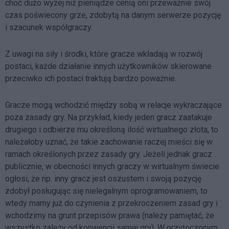
choć dużo wyżej niż pieniądze cenią oni przeważnie swój
czas poświecony grze, zdobytą na danym serwerze pozycję
i szacunek współgraczy.
Z uwagi na siły i środki, które gracze wkładają w rozwój
postaci, każde działanie innych użytkowników skierowane
przeciwko ich postaci traktują bardzo poważnie.
Gracze mogą wchodzić między sobą w relacje wykraczające
poza zasady gry. Na przykład, kiedy jeden gracz zaatakuje
drugiego i odbierze mu określoną ilość wirtualnego złota, to
należałoby uznać, że takie zachowanie raczej mieści się w
ramach określonych przez zasady gry. Jeżeli jednak gracz
publicznie, w obecności innych graczy w wirtualnym świecie
ogłosi, że np. inny gracz jest oszustem i swoją pozycję
zdobył posługując się nielegalnym oprogramowaniem, to
wtedy mamy już do czynienia z przekroczeniem zasad gry i
wchodzimy na grunt przepisów prawa (należy pamiętać, że
wszystko zależy od konwencji samej gry). W przytoczonym