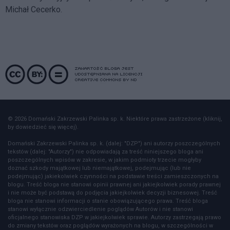
Michał Cecerko.
© 2026 Domański Zakrzewski Palinka sp. k. Niektóre prawa zastrzeżone (kliknij,
by dowiedzieć się więcej).
Domański Zakrzewski Palinka sp. k. (dalej: "DZP") ani autorzy poszczególnych
tekstów (dalej: "Autorzy") nie odpowiadają za treść niniejszego bloga ani
poszczególnych wpisów w zakresie, w jakim podmioty trzecie mogłyby
doznać szkody majątkowej lub niemajątkowej, podejmując (lub nie
podejmując) jakiekolwiek czynności na podstawie treści zamieszczonych na
blogu. Treść bloga nie stanowi opinii prawnej ani jakiejkolwiek porady prawnej
i nie może być podstawą do podjęcia jakiejkolwiek decyzji biznesowej. Treść
bloga nie stanowi informacji o stanie obowiązującego prawa. Treść bloga
stanowi wyłącznie odzwierciedlenie poglądów Autorów i nie stanowi
oficjalnego stanowiska DZP w jakiejkolwiek sprawie. Autorzy zastrzegają prawo
do zmiany tekstów oraz poglądów wyrażonych na blogu, w szczególności w