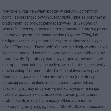
Niektóre wirtualne światy poszły w kierunku ogromnych
portali społecznościowych (
SecondLife
), inne są ogromnymi
platformami do prowadzenia rozgrywek RPG (
World of
Warcraft
,
Lineage
). Obecnie bardzo popularne stały się proste
i darmowe gry on-line, samodzielne (
O-game
,
Tibia
), lub
będące częścią innych portali, często społecznościowych
(
Wolni Farmerzy
– Facebook). Gracze spędzają w wirtualnych
światach bardzo dużo czasu, wydają na swoje hobby nieraz
spore kwoty. Operatorzy darmowych gier wprowadzili tzw.
mikropłatności polegające na tym, że za bardzo małe kwoty
można zakupić drobne stałe i bieżące ułatwienia w grze.
Choć sama gra z założenia nie jest płatna (operatorzy
zarabiają na sporej ilości reklam zamieszczonych na
stronach gier), aby utrzymać wysoka pozycję w rankingu
trzeba wręcz, co jakiś czas zainwestować poza czasem
drobną kwotę realnych pieniędzy. Wkłady pieniężne
niektórych graczy sięgają nawet 1500-2000 zł miesięcznie,