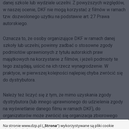
danej szkole lub wydziale uczelni. Z powyższych względów,
w naszej ocenie, DKF nie mogą korzystać z filmów w ramach
tzw. dozwolonego użytku na podstawie art. 27 Prawa
autorskiego.
Oznacza to, że osoby organizujące DKF w ramach danej
szkoły lub uczelni, powinny zadbać o stosowne zgody
podmiotów uprawnionych z tytułu autorskich praw
majątkowych na korzystanie z filmów, i jeżeli podmioty te
tego zażądają, uiścić na ich rzecz wynagrodzenie. W
praktyce, w pierwszej kolejności najlepiej chyba zwrócić się
do dystrybutora.
Należy też liczyć się z tym, że mimo uzyskania zgody
dystrybutora (lub innego uprawnionego do udzielenia zgody
na wyświetlanie danego filmu w ramach DKF), do
organizatorów może zwrócić się organizacja zbiorowego
zarządzania prawami autorskimi, z żądaniem wpłaty na jej