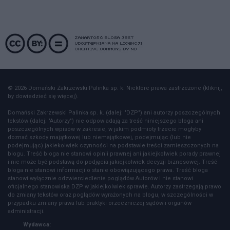
© 2026 Domański Zakrzewski Palinka sp. k. Niektóre prawa zastrzeżone (kliknij,
by dowiedzieć się więcej).
Domański Zakrzewski Palinka sp. k. (dalej: "DZP") ani autorzy poszczególnych
tekstów (dalej: "Autorzy") nie odpowiadają za treść niniejszego bloga ani
poszczególnych wpisów w zakresie, w jakim podmioty trzecie mogłyby
doznać szkody majątkowej lub niemajątkowej, podejmując (lub nie
podejmując) jakiekolwiek czynności na podstawie treści zamieszczonych na
blogu. Treść bloga nie stanowi opinii prawnej ani jakiejkolwiek porady prawnej
i nie może być podstawą do podjęcia jakiejkolwiek decyzji biznesowej. Treść
bloga nie stanowi informacji o stanie obowiązującego prawa. Treść bloga
stanowi wyłącznie odzwierciedlenie poglądów Autorów i nie stanowi
oficjalnego stanowiska DZP w jakiejkolwiek sprawie. Autorzy zastrzegają prawo
do zmiany tekstów oraz poglądów wyrażonych na blogu, w szczególności w
przypadku zmiany prawa lub praktyki orzeczniczej sądów i organów
administracji.
Wydawca: