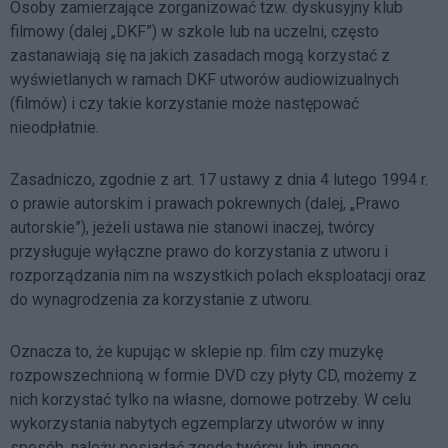
Osoby zamierzające zorganizować tzw. dyskusyjny klub
filmowy (dalej „DKF”) w szkole lub na uczelni, często
zastanawiają się na jakich zasadach mogą korzystać z
wyświetlanych w ramach DKF utworów audiowizualnych
(filmów) i czy takie korzystanie może następować
nieodpłatnie.
Zasadniczo, zgodnie z art. 17 ustawy z dnia 4 lutego 1994 r.
o prawie autorskim i prawach pokrewnych (dalej, „Prawo
autorskie”), jeżeli ustawa nie stanowi inaczej, twórcy
przysługuje wyłączne prawo do korzystania z utworu i
rozporządzania nim na wszystkich polach eksploatacji oraz
do wynagrodzenia za korzystanie z utworu.
Oznacza to, że kupując w sklepie np. film czy muzykę
rozpowszechnioną w formie DVD czy płyty CD, możemy z
nich korzystać tylko na własne, domowe potrzeby. W celu
wykorzystania nabytych egzemplarzy utworów w inny
sposób, należy posiadać zgodę twórcy lub innego