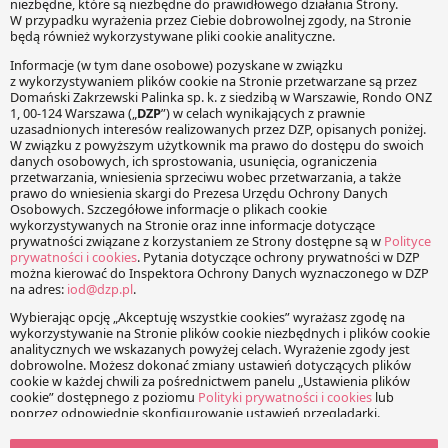
konto tzw. tantiem dla współtwórców filmu (np. autora
scenariusza czy muzyki).
Facebook
Share on X
LinkedIn
WhatsApp
Email
Copy Link
PRZECZYTAJ RÓWNIEŻ:
Naruszenie praw autorskich
Wybrane prawno-autorskie
twórcy znaku towarowego
problemy związane ze
jako podstawa do
znakami towarowymi
unieważnienia prawa
Zgodnie z definicją zawartą
ochronnego na znak
w ustawie z 30 czerwca
towarowy
2000 r. prawo własności
W moim poprzednim wpisie
przemysłowej (dalej „PWP”)
(Wybrane prawno-autorskie
znak towarowy to każde