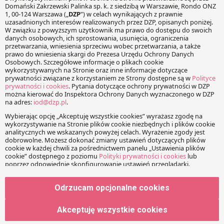
Twój adres e-mail nie zostanie opublikowany.
Wymagane
pola są oznaczone
*
Wiadomość
Imię
Odrzucam opcjonalne cookies
Adres e-mail
Akceptuję wszystkie cookies