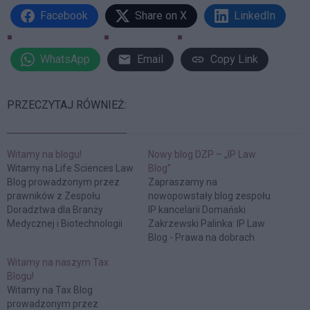
Facebook
Share on X
LinkedIn
WhatsApp
Email
Copy Link
PRZECZYTAJ RÓWNIEŻ:
Witamy na blogu!
Nowy blog DZP – „IP Law
Witamy na Life Sciences Law
Blog”
Blog prowadzonym przez
Zapraszamy na
prawników z Zespołu
nowopowstały blog zespołu
Doradztwa dla Branży
IP kancelarii Domański
Medycznej i Biotechnologii
Zakrzewski Palinka: IP Law
DZP. Jest to pierwszy w
Blog - Prawa na dobrach
Polsce specjalistyczny blog
niematerialnych, prawa
Witamy na naszym Tax
prawniczy prowadzony pod
własności przemysłowej,
Blogu!
auspicjami czołowej
prawa nowych technologii.
Witamy na Tax Blog
kancelarii prawnej.
prowadzonym przez
Zdecydowaliśmy się