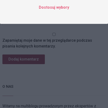
Dostosuj wybory
Strona www
Zapamiętaj moje dane w tej przeglądarce podczas
pisania kolejnych komentarzy.
O NAS
Witamy na multiblogu prowadzonym przez ekspertów z