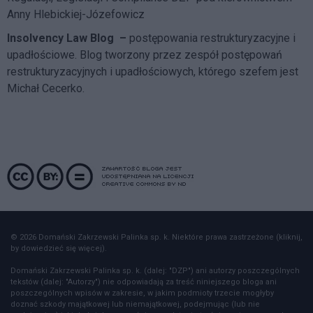
Anny Hlebickiej-Józefowicz
Insolvency Law Blog
–
postępowania restrukturyzacyjne i
upadłościowe. Blog tworzony przez zespół postępowań
restrukturyzacyjnych i upadłościowych, którego szefem jest
Michał Cecerko.
© 2026 Domański Zakrzewski Palinka sp. k. Niektóre prawa zastrzeżone (kliknij,
by dowiedzieć się więcej).
Domański Zakrzewski Palinka sp. k. (dalej: "DZP") ani autorzy poszczególnych
tekstów (dalej: "Autorzy") nie odpowiadają za treść niniejszego bloga ani
poszczególnych wpisów w zakresie, w jakim podmioty trzecie mogłyby
doznać szkody majątkowej lub niemajątkowej, podejmując (lub nie