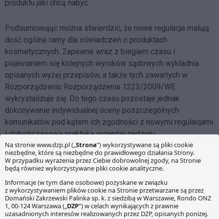
produktu jaki chcą nabyć.
Podsumowując można stwierdzić, że nowe regulacje malują
dość ogólne ramy dla oświadczeń o produktach
kosmetycznych. Zapewne wraz z biegiem czasu i
pojawianiem się kolejnych wyroków sądowych wykładnia
opisanych wyżej przepisów, a także tych zawartych w
Rozporządzeniu Rozporządzenia 1223/2009/WE
wykrystalizuje się. Do tego czasu pozostaje jednak
dokonywanie indywidualnej oceny poszczególnych
komunikatów pod kątem ich zgodności z nowymi regulacjami
i dotychczasową praktyką organów nadzoru.
Facebook
Share on X
LinkedIn
WhatsApp
Email
Copy Link