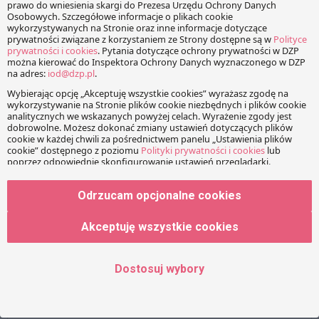
prof. Marcin Matczak
KOMENTARZE
Twój adres e-mail nie zostanie opublikowany.
Wymagane
Odrzucam opcjonalne cookies
pola są oznaczone
*
Akceptuję wszystkie cookies
Wiadomość
Dostosuj wybory