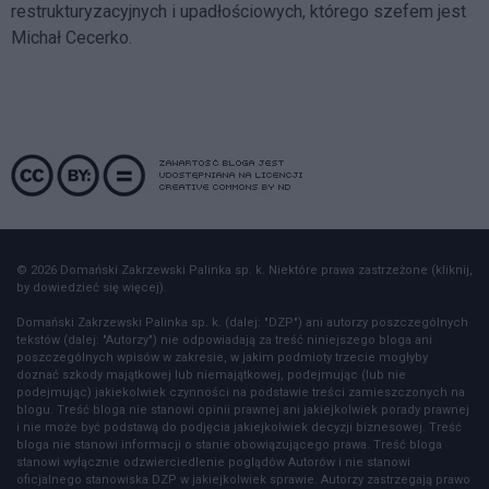
restrukturyzacyjnych i upadłościowych, którego szefem jest
Michał Cecerko.
© 2026 Domański Zakrzewski Palinka sp. k. Niektóre prawa zastrzeżone (kliknij,
by dowiedzieć się więcej).
Domański Zakrzewski Palinka sp. k. (dalej: "DZP") ani autorzy poszczególnych
tekstów (dalej: "Autorzy") nie odpowiadają za treść niniejszego bloga ani
poszczególnych wpisów w zakresie, w jakim podmioty trzecie mogłyby
doznać szkody majątkowej lub niemajątkowej, podejmując (lub nie
podejmując) jakiekolwiek czynności na podstawie treści zamieszczonych na
blogu. Treść bloga nie stanowi opinii prawnej ani jakiejkolwiek porady prawnej
i nie może być podstawą do podjęcia jakiejkolwiek decyzji biznesowej. Treść
bloga nie stanowi informacji o stanie obowiązującego prawa. Treść bloga
stanowi wyłącznie odzwierciedlenie poglądów Autorów i nie stanowi
oficjalnego stanowiska DZP w jakiejkolwiek sprawie. Autorzy zastrzegają prawo