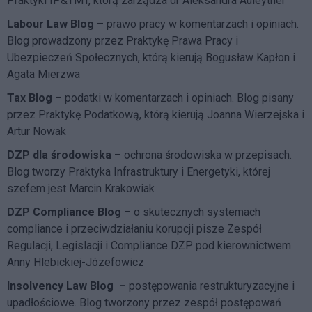
Praktyki IP&TMT, którą zarządza dr Aleksandra Auleytner
Labour Law Blog
– prawo pracy w komentarzach i opiniach.
Blog prowadzony przez Praktykę Prawa Pracy i
Ubezpieczeń Społecznych, którą kierują Bogusław Kapłon i
Agata Mierzwa
Tax Blog
– podatki w komentarzach i opiniach. Blog pisany
przez Praktykę Podatkową, którą kierują Joanna Wierzejska i
Artur Nowak
DZP dla środowiska
– ochrona środowiska w przepisach.
Blog tworzy Praktyka Infrastruktury i Energetyki, której
szefem jest Marcin Krakowiak
DZP Compliance Blog
– o skutecznych systemach
compliance i przeciwdziałaniu korupcji pisze
Zespół
Regulacji, Legislacji i Compliance DZP
pod kierownictwem
Anny Hlebickiej-Józefowicz
Insolvency Law Blog
–
postępowania restrukturyzacyjne i
upadłościowe. Blog tworzony przez zespół postępowań