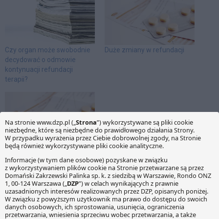
Czy organ może swobodnie
Duże zmiany w refundacji
decydować o odmowie
kontynuacji refundacji
terapii?
Zaproszenie na śniadanie
refundacyjne „Nowe
Ministerstwo Zdrowia –
nowe przepisy o refundacji
leków”