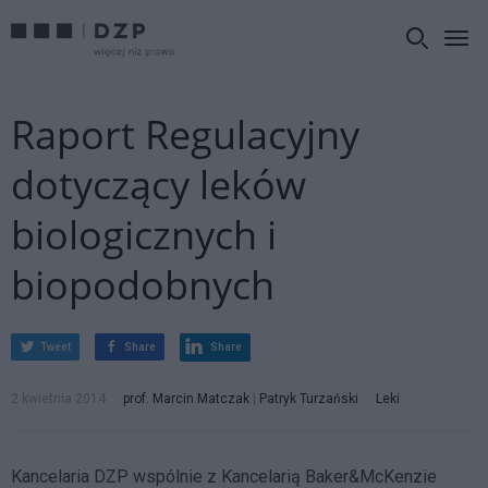
Raport Regulacyjny
dotyczący leków
biologicznych i
biopodobnych
Tweet
Share
Share
2 kwietnia 2014
prof. Marcin Matczak
|
Patryk Turzański
Leki
Kancelaria DZP wspólnie z Kancelarią Baker&McKenzie