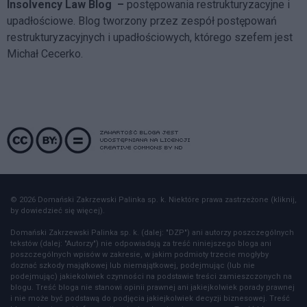
Insolvency Law Blog
–
postępowania restrukturyzacyjne i
upadłościowe. Blog tworzony przez zespół postępowań
restrukturyzacyjnych i upadłościowych, którego szefem jest
Michał Cecerko.
© 2026 Domański Zakrzewski Palinka sp. k. Niektóre prawa zastrzeżone (kliknij,
by dowiedzieć się więcej).
Domański Zakrzewski Palinka sp. k. (dalej: "DZP") ani autorzy poszczególnych
tekstów (dalej: "Autorzy") nie odpowiadają za treść niniejszego bloga ani
poszczególnych wpisów w zakresie, w jakim podmioty trzecie mogłyby
doznać szkody majątkowej lub niemajątkowej, podejmując (lub nie
podejmując) jakiekolwiek czynności na podstawie treści zamieszczonych na
blogu. Treść bloga nie stanowi opinii prawnej ani jakiejkolwiek porady prawnej
i nie może być podstawą do podjęcia jakiejkolwiek decyzji biznesowej. Treść