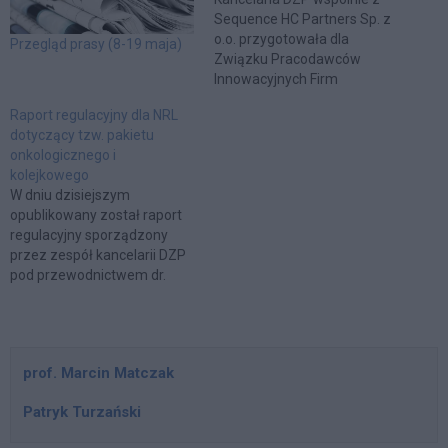
Sequence HC Partners Sp. z
o.o. przygotowała dla
Przegląd prasy (8-19 maja)
Związku Pracodawców
Innowacyjnych Firm
Farmaceutycznych INFARMA
Raport regulacyjny dla NRL
raport pt. "Wpływ ustawy o
dotyczący tzw. pakietu
refundacji leków na dostęp
onkologicznego i
pacjenta do farmakoterapii,
kolejkowego
budżet NFZ oraz branżę
W dniu dzisiejszym
farmaceutyczną".
opublikowany został raport
Przedmiotowy raport
regulacyjny sporządzony
stanowi ocenę skutków
przez zespół kancelarii DZP
regulacji zawierającą
pod przewodnictwem dr.
kompleksowe
hab. Marcina Matczaka, dr.
podsumowanie 2,5 letniego
Tomasza Zalasińskiego oraz
funkcjonowania ustawy
Michała Czarnucha na
refundacyjnej. W…
zlecenie Naczelnej Izby
prof. Marcin Matczak
Lekarskiej, zawierający
efekty analizy nowelizacji
Patryk Turzański
ustawy o świadczeniach
opieki zdrowotnej