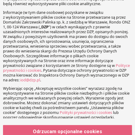
KOMENTARZE
Twój adres e-mail nie zostanie opublikowany.
Wymagane
pola są oznaczone
*
Wiadomość
Imię
Odrzucam opcjonalne cookies