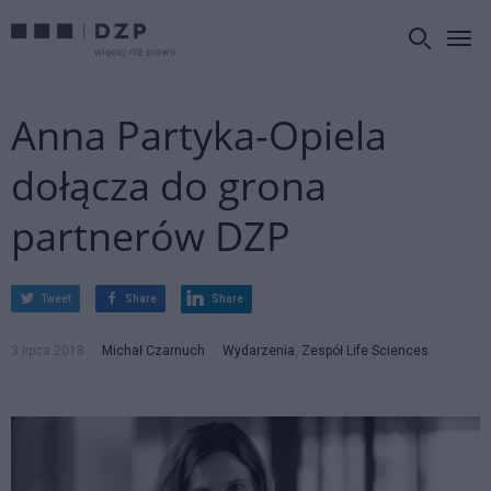
Anna Partyka-Opiela
dołącza do grona
partnerów DZP
Tweet
Share
Share
3 lipca 2018
Michał Czarnuch
Wydarzenia
,
Zespół Life Sciences