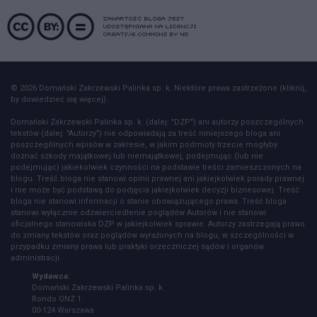
© 2026 Domański Zakrzewski Palinka sp. k. Niektóre prawa zastrzeżone (kliknij,
by dowiedzieć się więcej).
Domański Zakrzewski Palinka sp. k. (dalej: "DZP") ani autorzy poszczególnych
tekstów (dalej: "Autorzy") nie odpowiadają za treść niniejszego bloga ani
poszczególnych wpisów w zakresie, w jakim podmioty trzecie mogłyby
doznać szkody majątkowej lub niemajątkowej, podejmując (lub nie
podejmując) jakiekolwiek czynności na podstawie treści zamieszczonych na
blogu. Treść bloga nie stanowi opinii prawnej ani jakiejkolwiek porady prawnej
i nie może być podstawą do podjęcia jakiejkolwiek decyzji biznesowej. Treść
bloga nie stanowi informacji o stanie obowiązującego prawa. Treść bloga
stanowi wyłącznie odzwierciedlenie poglądów Autorów i nie stanowi
oficjalnego stanowiska DZP w jakiejkolwiek sprawie. Autorzy zastrzegają prawo
do zmiany tekstów oraz poglądów wyrażonych na blogu, w szczególności w
przypadku zmiany prawa lub praktyki orzeczniczej sądów i organów
administracji.
Wydawca:
Domański Zakrzewski Palinka sp. k.
Rondo ONZ 1
00-124 Warszawa