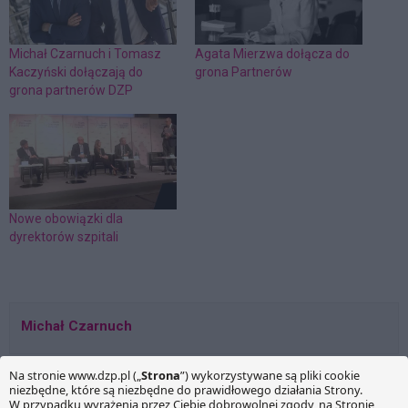
Michał Czarnuch i Tomasz
Agata Mierzwa dołącza do
Kaczyński dołączają do
grona Partnerów
grona partnerów DZP
Nowe obowiązki dla
dyrektorów szpitali
Michał Czarnuch