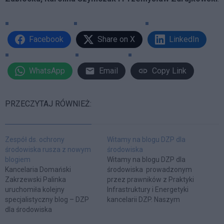
Facebook
Share on X
LinkedIn
WhatsApp
Email
Copy Link
PRZECZYTAJ RÓWNIEŻ:
Zespół ds. ochrony
Witamy na blogu DZP dla
środowiska rusza z nowym
środowiska
blogiem
Witamy na blogu DZP dla
Kancelaria Domański
środowiska prowadzonym
Zakrzewski Palinka
przez prawników z Praktyki
uruchomiła kolejny
Infrastruktury i Energetyki
specjalistyczny blog – DZP
kancelarii DZP. Naszym
dla środowiska
celem jest stworzenie
platformy umożliwiającej