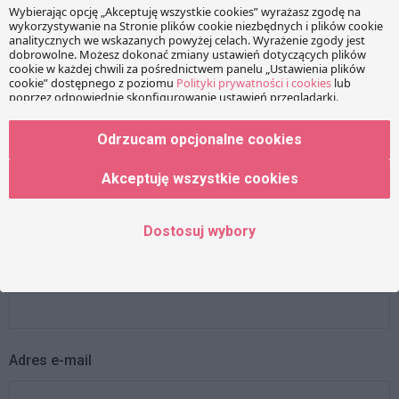
Twój adres e-mail nie zostanie opublikowany.
Wymagane
pola są oznaczone
*
Wiadomość
Odrzucam opcjonalne cookies
Akceptuję wszystkie cookies
Dostosuj wybory
Imię
Adres e-mail