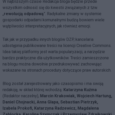
W najbliższym czasie Redakcja bloga będzie przede
wszystkim odnosić się do kwestii związanych z tzw.
„
rewolucją odpadową
”. Radykalne zmiany w systemie
gospodarki odpadami komunalnymi budzą bowiem wiele
wątpliwości interpretacyjnych, jak również emocji.
Tak jak w przypadku innych blogów DZP, kancelaria
udostępnia publikowane treści na licencji Creative Commons.
Idea takiej platformy jest warta popularyzacji, a narzędzie
bardzo praktyczne dla użytkowników. Treści zamieszczone
na blogu można dowolnie przedrukowywać zachowując
wskazane na stronach procedury dotyczące praw autorskich.
Blog został zarejestrowany jako czasopismo i ma swoją
redakcję, w skład której wchodzą:
Katarzyna Kuźma
(Redaktor naczelny),
Marcin Krakowiak, Wojciech Hartung,
Daniel Chojnacki, Anna Glapa, Sebastian Pietrzyk,
Izabela Prokofi, Katarzyna Radzewicz, Magdalena
Zabłocka, Karolina Szymczak i Przemysław Zdrajkowski
.