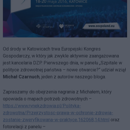
Od środy w Katowicach trwa Europejski Kongres
Gospodarczy, w który jak zwykle aktywnie zaangażowana
jest kancelaria DZP. Pierwszego dnia, w panelu „Szpitale w
polityce zdrowotnej państwa – nowe otwarcie?” udział wziął
Michał Czarnuch
, jeden z autorów naszego bloga.
Zapraszamy do obejrzenia nagrania z Michałem, który
opowiada o mapach potrzeb zdrowotnych –
https://www.rynekzdrowia.pl/Polityka-
zdrowotna/Przejrzystosc-prawa-w-ochronie-zdrowia-
zostanie-zweryfikowana-w-praktyce,162068,14.html
oraz
fotorelacji z panelu –