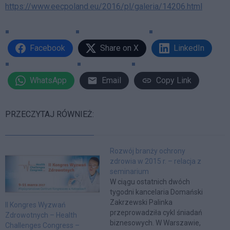
https://www.eecpoland.eu/2016/pl/galeria/14206.html
Facebook
Share on X
LinkedIn
WhatsApp
Email
Copy Link
PRZECZYTAJ RÓWNIEŻ:
Rozwój branży ochrony
zdrowia w 2015 r. – relacja z
seminarium
W ciągu ostatnich dwóch
tygodni kancelaria Domański
Zakrzewski Palinka
II Kongres Wyzwań
przeprowadziła cykl śniadań
Zdrowotnych – Health
biznesowych. W Warszawie,
Challenges Congress –