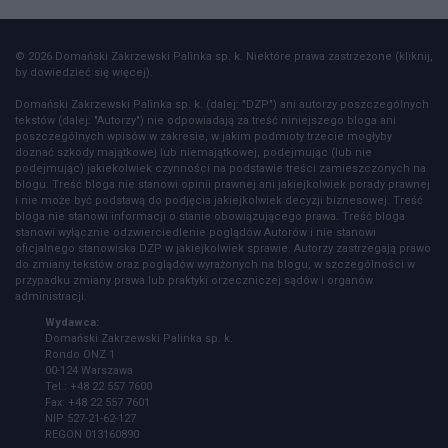
© 2026 Domański Zakrzewski Palinka sp. k. Niektóre prawa zastrzeżone (kliknij,
by dowiedzieć się więcej).
Domański Zakrzewski Palinka sp. k. (dalej: "DZP") ani autorzy poszczególnych
tekstów (dalej: "Autorzy") nie odpowiadają za treść niniejszego bloga ani
poszczególnych wpisów w zakresie, w jakim podmioty trzecie mogłyby
doznać szkody majątkowej lub niemajątkowej, podejmując (lub nie
podejmując) jakiekolwiek czynności na podstawie treści zamieszczonych na
blogu. Treść bloga nie stanowi opinii prawnej ani jakiejkolwiek porady prawnej
i nie może być podstawą do podjęcia jakiejkolwiek decyzji biznesowej. Treść
bloga nie stanowi informacji o stanie obowiązującego prawa. Treść bloga
stanowi wyłącznie odzwierciedlenie poglądów Autorów i nie stanowi
oficjalnego stanowiska DZP w jakiejkolwiek sprawie. Autorzy zastrzegają prawo
do zmiany tekstów oraz poglądów wyrażonych na blogu, w szczególności w
przypadku zmiany prawa lub praktyki orzeczniczej sądów i organów
administracji.
Wydawca:
Domański Zakrzewski Palinka sp. k.
Rondo ONZ 1
00-124 Warszawa
Tel.: +48 22 557 7600
Fax: +48 22 557 7601
NIP 527-21-62-127
REGON 013160890