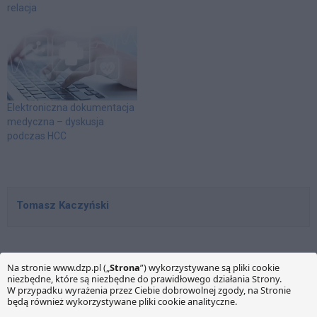
Wrocławiu i Poznaniu
relacja
gościliśmy ponad 150 osób
związanych z branżą
ochrony zdrowia w Polsce.
Tematyka seminariów
została podyktowana
kluczowymi zmianami
prawnymi, jakie będą
Elektroniczna dokumentacja
wprowadzane od 2015 r. w
medyczna – dyskusja
sektorze medycznym.
podczas HCC
Najistotniejsze z nich to:
Pakiet…
Tomasz Kaczyński