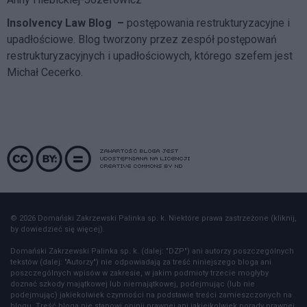
Insolvency Law Blog
–
postępowania restrukturyzacyjne i
upadłościowe. Blog tworzony przez zespół postępowań
restrukturyzacyjnych i upadłościowych, którego szefem jest
Michał Cecerko.
© 2026 Domański Zakrzewski Palinka sp. k. Niektóre prawa zastrzeżone (kliknij,
by dowiedzieć się więcej).
Domański Zakrzewski Palinka sp. k. (dalej: "DZP") ani autorzy poszczególnych
tekstów (dalej: "Autorzy") nie odpowiadają za treść niniejszego bloga ani
poszczególnych wpisów w zakresie, w jakim podmioty trzecie mogłyby
doznać szkody majątkowej lub niemajątkowej, podejmując (lub nie
podejmując) jakiekolwiek czynności na podstawie treści zamieszczonych na
blogu. Treść bloga nie stanowi opinii prawnej ani jakiejkolwiek porady prawnej