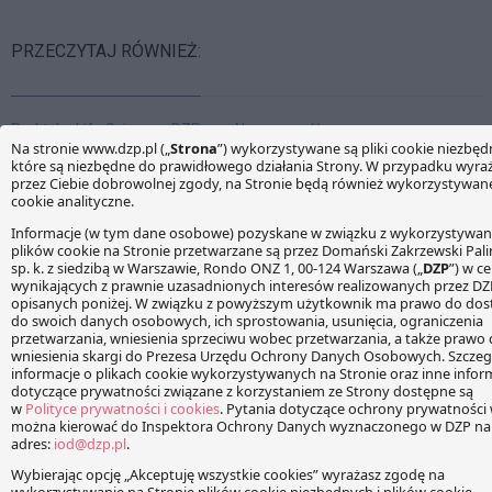
PRZECZYTAJ RÓWNIEŻ:
Praktyka Life Sciences DZP
Nasz zespół
ponownie na szczycie
rekomendowany w rankingu
rankingu Chambers Europe
Chambers Europe 2012!
Z przyjemnością
W kolejnym już rankingu
informujemy, że zespół Life
Chambers and Partners
Sciences DZP po raz kolejny
Europe nasz zespół został
znalazł się na szczycie
wyróżniony rekomendacją
rankingu Chambers Europe.
(druga zakładka) w
specjalizacji "Life Sciences".
Praktyka Life Sciences DZP
Osobiście wyróżnieni zostali
nominowana do nagród
dr hab. Marcin Matczak
rankingu LMG Life Sciences
(pierwsza zakładka w
Europe 2021
rankingu indywidualnym)
Z przyjemnością
oraz Michał Czarnuch
informujemy, że Praktyka
(kategoria "up and coming".
Life Sciences DZP
Oto co autorzy rankingu
została nominowana do
piszą o nas: THE FIRM This