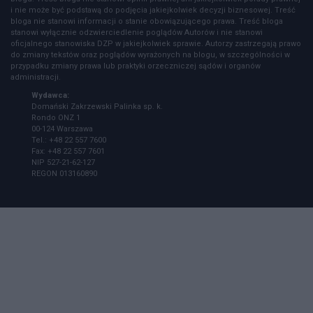
i nie może być podstawą do podjęcia jakiejkolwiek decyzji biznesowej. Treść
bloga nie stanowi informacji o stanie obowiązującego prawa. Treść bloga
stanowi wyłącznie odzwierciedlenie poglądów Autorów i nie stanowi
oficjalnego stanowiska DZP w jakiejkolwiek sprawie. Autorzy zastrzegają prawo
do zmiany tekstów oraz poglądów wyrażonych na blogu, w szczególności w
przypadku zmiany prawa lub praktyki orzeczniczej sądów i organów
administracji.
Wydawca:
Domański Zakrzewski Palinka sp. k.
Rondo ONZ 1
00-124 Warszawa
Tel.: +48 22 557 7600
Fax: +48 22 557 7601
NIP 527-21-62-127
REGON 013160890