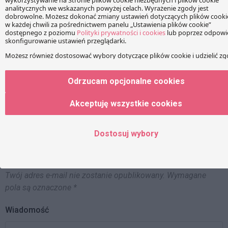
dwóch nagród rankingu LMG
prominent team…
Life Sciences Europe 2021.
Tomasz Kaczyński
Odrzucam opcjonalne cookies
Akceptuję wszystkie cookies
Dostosuj wybory
KOMENTARZE
Twój adres e-mail nie zostanie opublikowany.
Wymagane
pola są oznaczone
*
Wiadomość