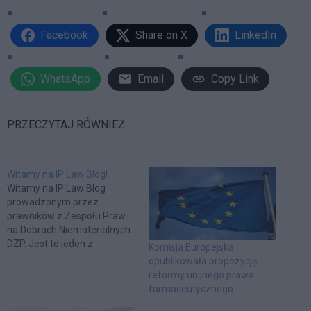
Facebook
Share on X
LinkedIn
WhatsApp
Email
Copy Link
PRZECZYTAJ RÓWNIEŻ:
Witamy na IP Law Blog!
Witamy na IP Law Blog
prowadzonym przez
prawników z Zespołu Praw
na Dobrach Niematerialnych
DZP. Jest to jeden z
Komisja Europejska
pierwszych w Polsce
opublikowała propozycję
specjalistycznych blogów
reformy unijnego prawa
prawniczych z zakresu
farmaceutycznego
prawa na dobrach