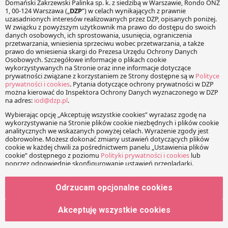
Twój adres e-mail nie zostanie opublikowany.
Wymagane
pola są oznaczone
*
Wiadomość
Imię
Odrzucam opcjonalne cookies
Adres e-mail
Akceptuję wszystkie cookies