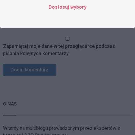
Dostosuj wybory
Strona www
Zapamiętaj moje dane w tej przeglądarce podczas
pisania kolejnych komentarzy.
O NAS
Witamy na multiblogu prowadzonym przez ekspertów z