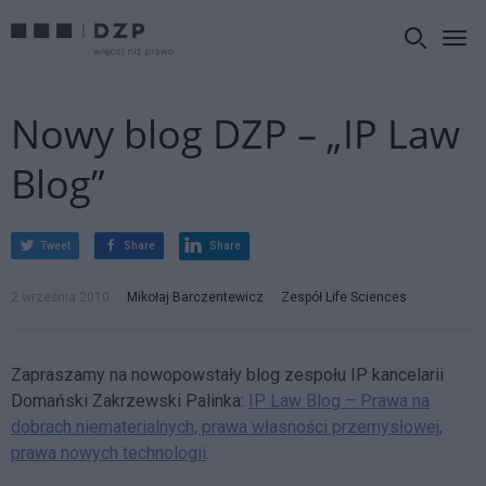
Nowy blog DZP – „IP Law
Blog”
Tweet
Share
Share
2 września 2010
Mikołaj Barczentewicz
Zespół Life Sciences
Zapraszamy na nowopowstały blog zespołu IP kancelarii
Domański Zakrzewski Palinka:
IP Law Blog – Prawa na
dobrach niematerialnych, prawa własności przemysłowej,
prawa nowych technologii
.