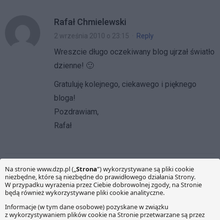
Rafał Chmielewski
2 września 2010 o 23:15
·
Reply
Wreszcie długo oczekiwany blog ujrzał światło
dzienne! 🙂
Gratuluję kolejnego, ciekawego i pięknego
bloga!
Pozdrawiam,
Rafał
KOMENTARZE