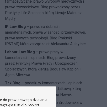
farmaceutyczne, prawo wyrobów medycznych i
prawo żywnościowe. Blog prowadzony przez
Praktykę Life Sciences, którą kieruje Mateusz
Mądry
IP Law Blog
– prawo na dobrach
niematerialnych, prawa własności przemysłowej,
prawa nowych technologii. Blog Praktyki
IP&TMT, którą zarządza dr Aleksandra Auleytner
Labour Law Blog
– prawo pracy w
komentarzach i opiniach. Blog prowadzony
przez Praktykę Prawa Pracy i Ubezpieczeń
Społecznych, którą kierują Bogusław Kapłon i
Agata Mierzwa
Tax Blog
– podatki w komentarzach i opiniach.
Blog pisany przez Praktykę Podatkową, którą
kierują Joanna Wierzejska i Artur Nowak
DZP dla środowiska
– ochrona środowiska w