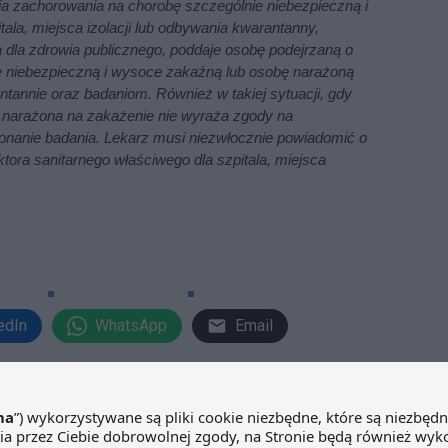
a zachorowania na chorobę szczególnie niebezpieczną i
ala, miejsca izolacji lub odbywania kwarantanny,
a dla zdrowia publicznego, poddaje osobę podejrzaną o
e niebezpieczną i wysoce zakaźną lub osobę narażoną
rantannie oraz badaniom. Również w takiej sytuacji, gdy
 narażona na zakażenie nie wyraża zgody na
ykonanie badania. Lekarz musi niezwłocznie powiadomić o
ora sanitarnego właściwego dla szpitala, miejsca
edIn
WhatsApp
Email