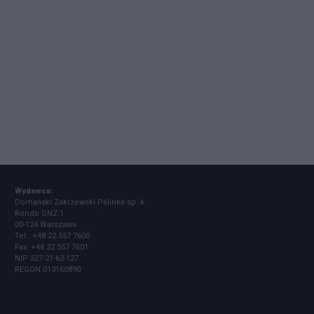
Wydawca:
Domański Zakrzewski Palinka sp. k.
Rondo ONZ 1
00-124 Warszawa
Tel.: +48 22 557 7600
Fax: +48 22 557 7601
NIP 527-21-62-127
REGON 013160890