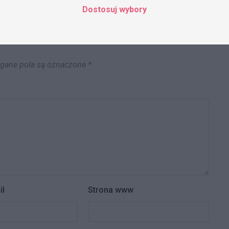
Dostosuj wybory
ane pola są oznaczone
*
il
Strona www