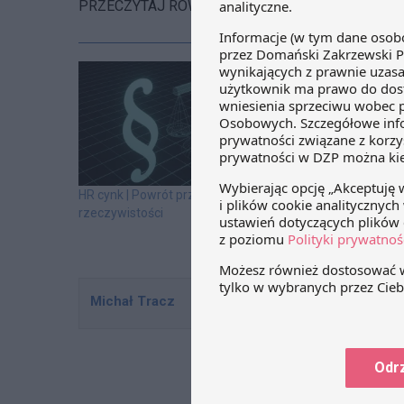
PRZECZYTAJ RÓWNIEŻ:
HR cynk | Powrót przedcovidowej
Terminy proces
rzeczywistości
specustawy ant
Michał Tracz
Odr