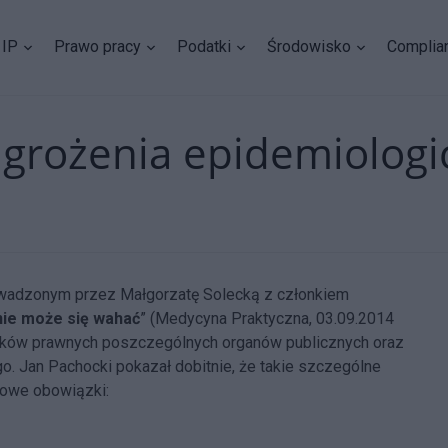
IP
Prawo pracy
Podatki
Środowisko
Complia
agrożenia epidemiolog
wadzonym przez Małgorzatę Solecką z członkiem
nie może się wahać
” (Medycyna Praktyczna, 03.09.2014
zków prawnych poszczególnych organów publicznych oraz
go.
Jan Pachocki pokazał dobitnie, że takie szczególne
tkowe obowiązki: