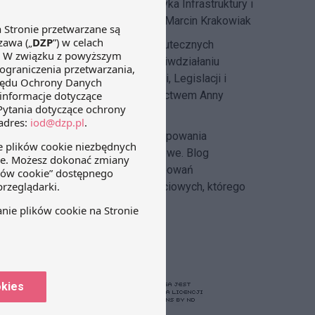
przepisach. Blog tworzy Praktyka Infrastruktury i
Energetyki, której szefem jest Marcin Krakowiak
DZP Compliance Blog
– o skutecznych
systemach compliance i przeciwdziałaniu
korupcji pisze
Zespół Regulacji, Legislacji i
Compliance DZP
pod kierownictwem Anny
Hlebickiej-Józefowicz
Insolvency Law Blog
–
postępowania
restrukturyzacyjne i upadłościowe. Blog
tworzony przez zespół postępowań
restrukturyzacyjnych i upadłościowych, którego
szefem jest Michał Cecerko.
okies