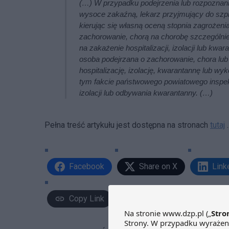
(…) W przypadku podejrzenia lub rozpoznani
wysoce zakaźną, lekarz przyjmujący do szpit
kierując się własną oceną stopnia zagrożeni
zachorowanie, chorą na chorobę szczególni
na zakażenie hospitalizacji, izolacji lub kwa
osoba podejrzana o zachorowanie, chora lub
hospitalizację, izolację, kwarantannę lub w
tym fakcie państwowego powiatowego inspekt
izolacji lub odbywania kwarantanny. (…)
Pełna treść artykułu jest dostępna na stronach
tutaj
.
Facebook
Share on X
Link
Copy Link