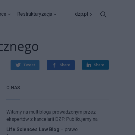
nce
Restrukturyzacja
dzp.pl
icznego
Tweet
Share
Share
O NAS
Witamy na multiblogu prowadzonym przez
ekspertów z kancelarii DZP. Publikujemy na:
Life Sciences Law Blog
– prawo