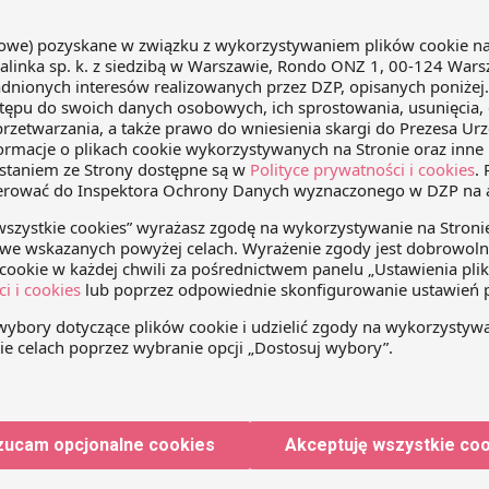
Tarcza 4.0. przyjęta przez Sejm
W dniu 4 czerwca 2020 r. Sejm
uchwalił Tarczę antykryzysową 4.0.,
ustawa trafi teraz do Senatu. Nowa
odsłona Tarczy antykryzysowej
zawiera kolejne rozwiązania i zmiany
podatkowe, mające na celu walkę ze
owe w świetle
skutkami pandemii COVID-19.
ykryzysowej
zucam opcjonalne cookies
Akceptuję wszystkie co