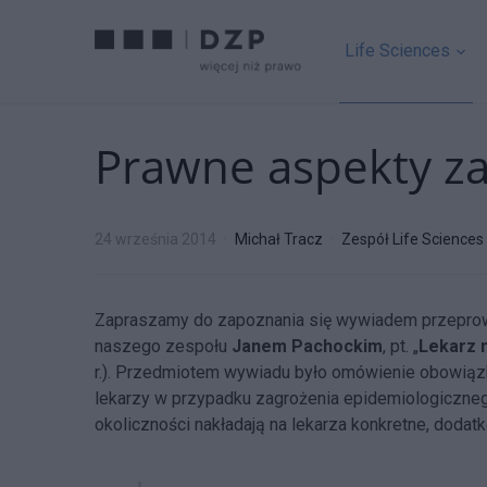
Life Sciences
Prawne aspekty z
24 września 2014
Michał Tracz
Zespół Life Sciences
Zapraszamy do zapoznania się wywiadem przepro
naszego zespołu
Janem Pachockim
, pt. „
Lekarz 
r.). Przedmiotem wywiadu było omówienie obowią
lekarzy w przypadku zagrożenia epidemiologiczne
okoliczności nakładają na lekarza konkretne, doda