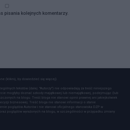
s pisania kolejnych komentarzy.
e (kliknij, by dowiedzieć się więcej).
zególnych tekstów (dalej: "Autorzy") nie odpowiadają za treść niniejszego
zecie mogłyby doznać szkody majątkowej lub niemajątkowej, podejmując (lub
czonych na blogu. Treść bloga nie stanowi opinii prawnej ani jakiejkolwiek
ecyzji biznesowej. Treść bloga nie stanowi informacji o stanie
enie poglądów Autorów i nie stanowi oficjalnego stanowiska DZP w
ów oraz poglądów wyrażonych na blogu, w szczególności w przypadku zmiany