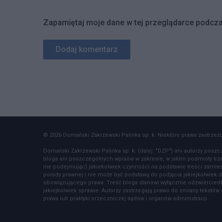
Zapamiętaj moje dane w tej przeglądarce podcza
© 2026 Domański Zakrzewski Palinka sp. k. Niektóre prawa zastrzeżon
Domański Zakrzewski Palinka sp. k. (dalej: "DZP") ani autorzy poszc
bloga ani poszczególnych wpisów w zakresie, w jakim podmioty tr
nie podejmując) jakiekolwiek czynności na podstawie treści zamiesz
porady prawnej i nie może być podstawą do podjęcia jakiejkolwiek d
obowiązującego prawa. Treść bloga stanowi wyłącznie odzwierciedl
jakiejkolwiek sprawie. Autorzy zastrzegają prawo do zmiany tekst
prawa lub praktyki orzeczniczej sądów i organów administracji.