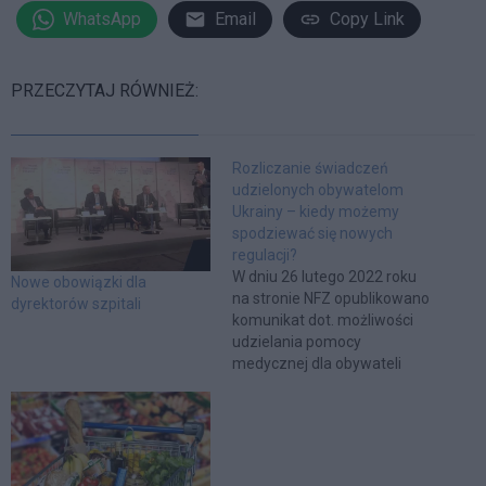
WhatsApp
Email
Copy Link
PRZECZYTAJ RÓWNIEŻ:
Rozliczanie świadczeń
udzielonych obywatelom
Ukrainy – kiedy możemy
spodziewać się nowych
regulacji?
W dniu 26 lutego 2022 roku
Nowe obowiązki dla
na stronie NFZ opublikowano
dyrektorów szpitali
komunikat dot. możliwości
udzielania pomocy
medycznej dla obywateli
Ukrainy przybywających do
Polski na skutek wybuchu
konfliktu zbrojnego.
Wskazuje on nowe zasady
udzielania oraz rozliczania