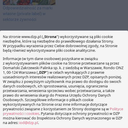
świadczeń zdrowotnych. Na
chwilę obecną nie
Odpowiedzialność za marki
przedstawiono jeszcze
własne (private label) w
projektu dedykowanych
sektorze żywności
temu tematowi rozwiązań
prawnych. Zgodnie z…
Tomasz Kaczyński
Tagi
dopalacze
KOMENTARZE