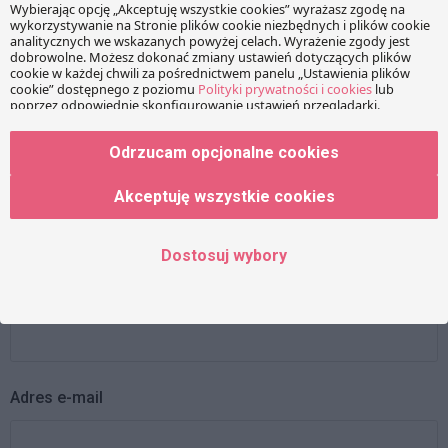
Twój adres e-mail nie zostanie opublikowany.
Wymagane
pola są oznaczone
*
Wiadomość
Odrzucam opcjonalne cookies
Akceptuję wszystkie cookies
Dostosuj wybory
Imię
Adres e-mail