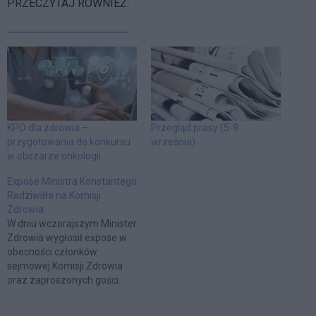
PRZECZYTAJ RÓWNIEŻ:
KPO dla zdrowia –
Przegląd prasy (5-9
przygotowania do konkursu
września)
w obszarze onkologii
Expose Ministra Konstantego
Radziwiłła na Komisji
Zdrowia
W dniu wczorajszym Minister
Zdrowia wygłosił expose w
obecności członków
sejmowej Komisji Zdrowia
oraz zaproszonych gości.
Wystąpienie Ministra
Konstantego Radziwiłła