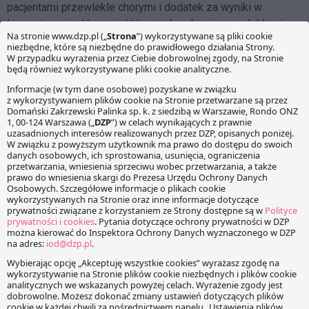
pacjentami przewlekle chorymi i dodatek za wyniki w
leczeniu pacjentów z niektórymi chorobami przewlekłymi.
Ponadto przewiduje się wydzielenie części budżetu
powierzonego, przeznaczanej na dwa podstawowe zadania
realizowane przez POZ – badania diagnostyczne i
specjalistykę. Środki te mają być wypłacane za zrealizowane
badania i wizyty u lekarzy specjalistów i nie zasilą budżetu
POZ.
Utworzenie Urzędu Zdrowia Publicznego
Zgodnie z założeniami przedstawionymi przez Ministerstwo
szereg instytucji, które obecnie są odpowiedzialne za
zdrowie publiczne, zostanie połączony i funkcjonować
będzie jako Urząd Zdrowia Publicznego (UZP). W jego skład
mają wejść między innymi: Państwowa Inspekcja Sanitarna,
część profilaktyczna należąca do NFZ, Państwowa Agencja
Rozwiązywania Problemów Alkoholowych, Krajo­we Centrum