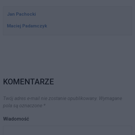
wraz z pytaniami płynącymi
zarówno ze strony
Jan Pachocki
pozostałych posłów, w tym
Mariana Zembali, czy
Maciej Padamczyk
nowego przewodniczącego
Komisji Zdrowia – Bartosza
Arułkowicza trwało 3
godziny. Wspólny mianownik
działań Ministra Zdrowia.
Podczas,…
KOMENTARZE
Twój adres e-mail nie zostanie opublikowany.
Wymagane
pola są oznaczone
*
Wiadomość