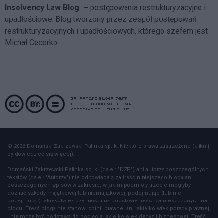
Insolvency Law Blog
–
postępowania restrukturyzacyjne i
upadłościowe. Blog tworzony przez zespół postępowań
restrukturyzacyjnych i upadłościowych, którego szefem jest
Michał Cecerko.
© 2026 Domański Zakrzewski Palinka sp. k. Niektóre prawa zastrzeżone (kliknij,
by dowiedzieć się więcej).
Domański Zakrzewski Palinka sp. k. (dalej: "DZP") ani autorzy poszczególnych
tekstów (dalej: "Autorzy") nie odpowiadają za treść niniejszego bloga ani
poszczególnych wpisów w zakresie, w jakim podmioty trzecie mogłyby
doznać szkody majątkowej lub niemajątkowej, podejmując (lub nie
podejmując) jakiekolwiek czynności na podstawie treści zamieszczonych na
blogu. Treść bloga nie stanowi opinii prawnej ani jakiejkolwiek porady prawnej
i nie może być podstawą do podjęcia jakiejkolwiek decyzji biznesowej. Treść