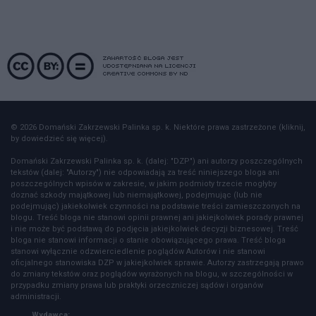
© 2026 Domański Zakrzewski Palinka sp. k. Niektóre prawa zastrzeżone (kliknij,
by dowiedzieć się więcej).
Domański Zakrzewski Palinka sp. k. (dalej: "DZP") ani autorzy poszczególnych
tekstów (dalej: "Autorzy") nie odpowiadają za treść niniejszego bloga ani
poszczególnych wpisów w zakresie, w jakim podmioty trzecie mogłyby
doznać szkody majątkowej lub niemajątkowej, podejmując (lub nie
podejmując) jakiekolwiek czynności na podstawie treści zamieszczonych na
blogu. Treść bloga nie stanowi opinii prawnej ani jakiejkolwiek porady prawnej
i nie może być podstawą do podjęcia jakiejkolwiek decyzji biznesowej. Treść
bloga nie stanowi informacji o stanie obowiązującego prawa. Treść bloga
stanowi wyłącznie odzwierciedlenie poglądów Autorów i nie stanowi
oficjalnego stanowiska DZP w jakiejkolwiek sprawie. Autorzy zastrzegają prawo
do zmiany tekstów oraz poglądów wyrażonych na blogu, w szczególności w
przypadku zmiany prawa lub praktyki orzeczniczej sądów i organów
administracji.
Wydawca: