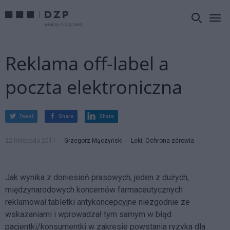
Reklama off-label a
poczta elektroniczna
Tweet
Share
Share
22 listopada 2011
Grzegorz Mączyński
Leki
,
Ochrona zdrowia
Jak wynika z doniesień prasowych, jeden z dużych,
międzynarodowych koncernów farmaceutycznych
reklamował tabletki antykoncepcyjne niezgodnie ze
wskazaniami i wprowadzał tym samym w błąd
pacjentki/konsumentki w zakresie powstania ryzyka dla