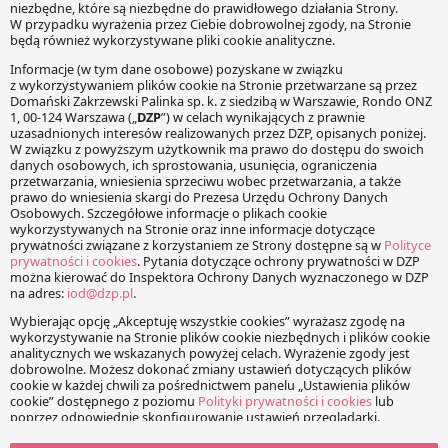
Tagi
off-label
reklama
reklama leków
dodatkowych informacji,
takich jak określenie nazwy
produktu, jego składu,…
KOMENTARZE
Twój adres e-mail nie zostanie opublikowany.
Wymagane
pola są oznaczone
*
Wiadomość