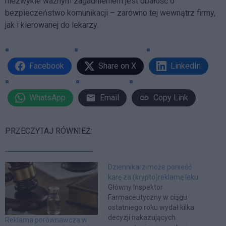
niezwykle ważnym zagadnieniem jest dbałość o
bezpieczeństwo komunikacji – zarówno tej wewnątrz firmy,
jak i kierowanej do lekarzy.
Facebook
Share on X
LinkedIn
WhatsApp
Email
Copy Link
PRZECZYTAJ RÓWNIEŻ:
Dziennikarz może ponieść
karę za (krypto)reklamę leku
Główny Inspektor
Farmaceutyczny w ciągu
ostatniego roku wydał kilka
decyzji nakazujących
Reklama porównawcza w