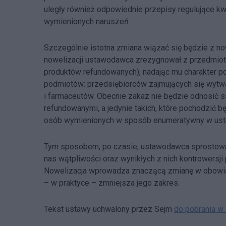
uległy również odpowiednie przepisy regulujące kwe
wymienionych naruszeń.
Szczególnie istotna zmiana wiązać się będzie z now
nowelizacji ustawodawca zrezygnował z przedmiot
produktów refundowanych), nadając mu charakter 
podmiotów: przedsiębiorców zajmujących się wytw
i farmaceutów. Obecnie zakaz nie będzie odnosić 
refundowanymi, a jedynie takich, które pochodzić
osób wymienionych w sposób enumeratywny w usta
Tym sposobem, po czasie, ustawodawca sprostował
nas wątpliwości oraz wynikłych z nich kontrowersj
Nowelizacja wprowadza znaczącą zmianę w obowiąz
– w praktyce – zmniejsza jego zakres.
Tekst ustawy uchwalony przez Sejm
do pobrania w