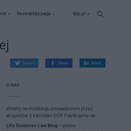
nce
Restrukturyzacja
dzp.pl
ej
Tweet
Share
Share
O NAS
Witamy na multiblogu prowadzonym przez
ekspertów z kancelarii DZP. Publikujemy na:
Life Sciences Law Blog
– prawo