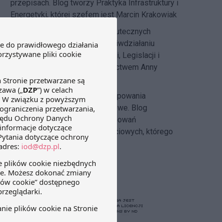
przepisach. Blog tworzy Praktyka Infrastruktury i
Energetyki, której szefem jest Marcin Krakowiak
DZP Compliance Blog
– o skutecznych
systemach compliance i przeciwdziałaniu
korupcji pisze
Zespół Regulacji, Legislacji i
Compliance DZP
pod kierownictwem Anny
Hlebickiej-Józefowicz
Insolvency Law Blog
–
postępowania
restrukturyzacyjne i upadłościowe. Blog
tworzony przez zespół postępowań
restrukturyzacyjnych i upadłościowych, którego
szefem jest Michał Cecerko.