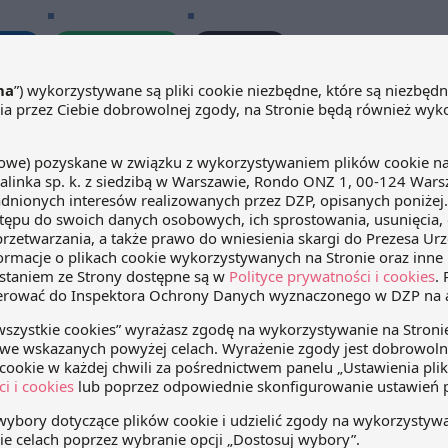
edIn
WhatsApp
Email
jważniejsze regulacje
hrony zdrowia, a
lności leczniczej”
ie się seminarium pt.
 regulacje prawne
ny zdrowia, a ustawa
eczniczej". Kancelaria
Większa ochrona pracowników w
erem merytorycznym
razie niewypłacalności pracodawcy
, a prezentacje w
ia poprowadzą