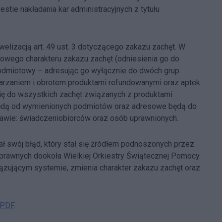
stie nakładania kar administracyjnych z tytułu
elizacją art. 49 ust. 3 dotyczącego zakazu zachęt. W
owego charakteru zakazu zachęt (odniesienia go do
podmiotowy – adresując go wyłącznie do dwóch grup
arzaniem i obrotem produktami refundowanymi oraz aptek
się do wszystkich zachęt związanych z produktami
 będą od wymienionych podmiotów oraz adresowe będą do
wie: świadczeniobiorców oraz osób uprawnionych.
 swój błąd, który stał się źródłem podnoszonych przez
i prawnych dookoła Wielkiej Orkiestry Świątecznej Pomocy.
ującym systemie, zmienia charakter zakazu zachęt oraz
 PDF
.