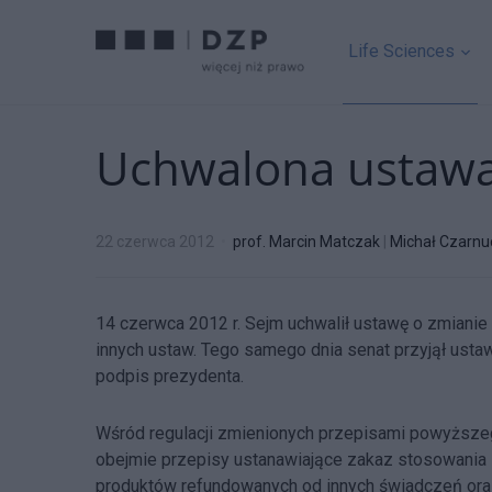
Life Sciences
Uchwalona ustawa o
22 czerwca 2012
prof. Marcin Matczak
|
Michał Czarn
14 czerwca 2012 r. Sejm uchwalił ustawę o zmianie 
innych ustaw. Tego samego dnia senat przyjął ust
podpis prezydenta.
Wśród regulacji zmienionych przepisami powyższego
obejmie przepisy ustanawiające zakaz stosowania 
produktów refundowanych od innych świadczeń ora