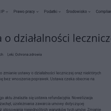
IP
Prawo pracy
Podatki
Środowisko
Complia
 działalności lecznicz
uch
Leki
,
Ochrona zdrowia
o zmianie ustawy o działalności leczniczej oraz niektórych
awę bez wnoszenia poprawek. Ustawa czeka obecnie na
 aktu znalazła się ustawa refundacyjna. Nowelizacja
zachęt, uzależniania zawarcia umowy dotyczącej
z stosowania niejednolitych warunków tych umów. Zmianie