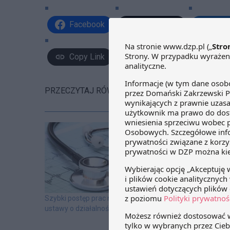
Facebook
Share on X
Link
Copy Link
PRZECZYTAJ RÓWNIEŻ:
Seminarium „Na
prawne jedn. oc
ustawa o działa
19 lipca odbędz
"Najważniejsze
jednostek ochro
o działalności l
Szybki postęp prac nad nowelizacją
DZP jest partn
ustawy o działalności leczniczej
tego wydarzenia
czasie spotkan