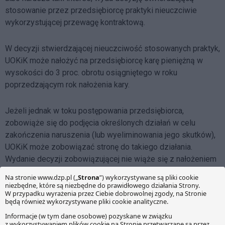
stosowanie przez przedsiębiorcę praktyki nieuczciwie
wykorzystującej przewagę kontraktową.
W decyzji stwierdzającej nieuczciwość stosowanych praktyk,
UOKiK może nałożyć na przedsiębiorcę karę pieniężną w
wysokości do 3 proc. obrotu osiągniętego w roku
poprzedzającym rok nałożenia kary.
Jeżeli jednak w toku postępowania przedsiębiorca,
zobowiąże się do podjęcia określonych działań w celu
zakończenia naruszenia (lub wyeliminowania jego skutków),
UOKiK może zobowiązać stronę do takiego działania.
Wydanie decyzji zobowiązującej nie wiąże się z nałożeniem
na przedsiębiorcę kary pieniężnej.
Ustawa wejdzie w życie po 6 miesiącach od dnia jej
ogłoszenia.