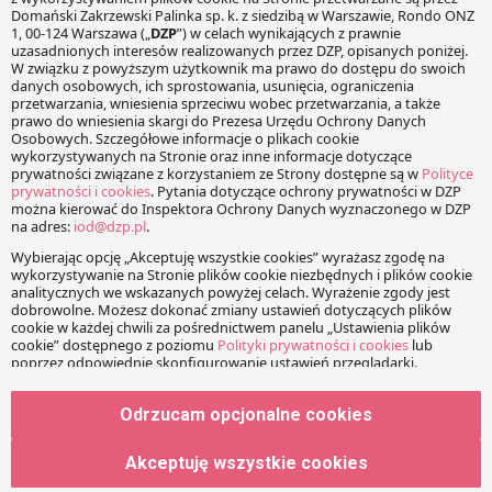
Facebook
Share on X
LinkedIn
WhatsApp
Email
Copy Link
PRZECZYTAJ RÓWNIEŻ:
Pierwsza decyzja UOKIK o
Sejm przyjął ustawę o
wykorzystaniu przewagi
konsumenckiej pożyczce
Odrzucam opcjonalne cookies
kontraktowej
lombardowej
Akceptuję wszystkie cookies
Zmiany w sprzedaży przez