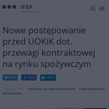
Nowe postępowanie
przed UOKiK dot.
przewagi kontraktowej
na rynku spożywczym
Tweet
Share
Share
2 stycznia 2017
Katarzyna Łoś
|
Marta Balcerowska
Prawo konkurencji i
konsumentów