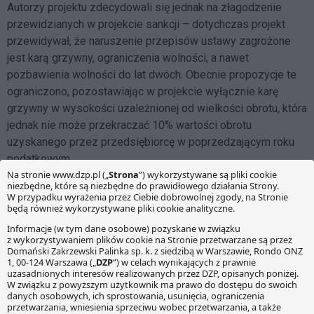
Autorzy projektu zdecydowali się jednak na złagodzenie
przewidzianych w projekcie sankcji – dotychczas projekt
przewidywał, że naruszenie przepisów ustawy zagrożone
jest karą grzywny, ograniczenia wolności, a nawet
pozbawienia wolności do lat dwóch. Obecnie propozycje te
ograniczono, pozostawiając w projekcie wyłącznie karę
grzywny w wysokości uzależnionej od wielkości obrotu, która
jednak nie może przekraczać 10% wartości obrotu
uzyskanego przez przedsiębiorcę w poprzedzającym roku
podatkowym.
Proponowane zmiany miały na celu złagodzenie ograniczeń
w handlu przewidzianych w pierwotnej, bardzo restrykcyjnej
wersji projektu. Krokiem w tym kierunku jest poszerzenie
katalogu wyłączeń od projektowanego zakazu oraz
złagodzenie sankcji za jego naruszenia. Wątpliwości budzi