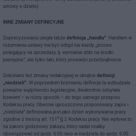
umowy o dzieło).
INNE ZMIANY DEFINICYJNE
Doprecyzowaniu uległa także
definicja „handlu”
. Handlem w
rozumieniu ustawy ma być odtąd nie każdy „proces
polegający na sprzedaży, tj. wymianie dóbr na środki
pieniężne”, ale tylko taki, który prowadzi przedsiębiorca.
Dokonano też zmiany redakcyjnej w obrębie
definicji
„niedzieli”.
W poprzednim brzmieniu definicja ta wzbudzała
poważne wątpliwości legislacyjne, dwukrotnie odsyłała
bowiem – w różny sposób – do tego samego przepisu
Kodeksu pracy. Obecnie uproszczono proponowany zapis i
„
niedziela”
definiowana jest jako dzień wykonywania pracy
9
zgodnie z treścią art. 151
§ 2 Kodeksu pracy. Nie wpływa to
na zakres godzinowy zakazu, który nadal miałby
obowiązywać od godz. 6:00 rano w niedzielę do godz. 6:00