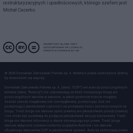
restrukturyzacyjnych i upadłościowych, którego szefem jest
Michał Cecerko.
© 2026 Domański Zakrzewski Palinka sp. k. Niektóre prawa zastrzeżone (kliknij,
by dowiedzieć się więcej).
Domański Zakrzewski Palinka sp. k. (dalej: "DZP") ani autorzy poszczególnych
tekstów (dalej: "Autorzy") nie odpowiadają za treść niniejszego bloga ani
poszczególnych wpisów w zakresie, w jakim podmioty trzecie mogłyby
doznać szkody majątkowej lub niemajątkowej, podejmując (lub nie
podejmując) jakiekolwiek czynności na podstawie treści zamieszczonych na
blogu. Treść bloga nie stanowi opinii prawnej ani jakiejkolwiek porady prawnej
i nie może być podstawą do podjęcia jakiejkolwiek decyzji biznesowej. Treść
bloga nie stanowi informacji o stanie obowiązującego prawa. Treść bloga
stanowi wyłącznie odzwierciedlenie poglądów Autorów i nie stanowi
oficjalnego stanowiska DZP w jakiejkolwiek sprawie. Autorzy zastrzegają prawo