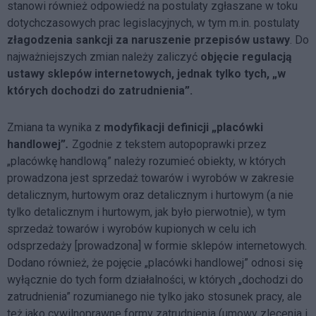
stanowi również odpowiedź na postulaty zgłaszane w toku
dotychczasowych prac legislacyjnych, w tym m.in. postulaty
złagodzenia sankcji za naruszenie przepisów ustawy
. Do
najważniejszych zmian należy zaliczyć
objęcie regulacją
ustawy sklepów internetowych, jednak tylko tych, „w
których dochodzi do zatrudnienia”.
Zmiana ta wynika z
modyfikacji definicji „placówki
handlowej”
.
Zgodnie z tekstem autopoprawki przez
„placówkę handlową” należy rozumieć obiekty, w których
prowadzona jest sprzedaż towarów i wyrobów w zakresie
detalicznym, hurtowym oraz detalicznym i hurtowym (a nie
tylko detalicznym i hurtowym, jak było pierwotnie), w tym
sprzedaż towarów i wyrobów kupionych w celu ich
odsprzedaży [prowadzona] w formie sklepów internetowych.
Dodano również, że pojęcie „placówki handlowej” odnosi się
wyłącznie do tych form działalności, w których „dochodzi do
zatrudnienia” rozumianego nie tylko jako stosunek pracy, ale
też jako cywilnoprawne formy zatrudnienia (umowy zlecenia i