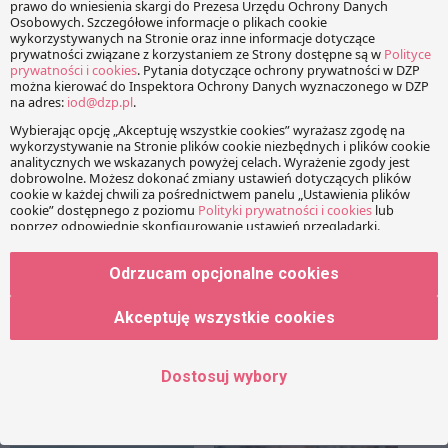
jednak objęcie projektowaną regulacją sprzedaży
internetowej oraz praktyczne znaczenie dokonanych w
projekcie zmian doprecyzowujących.
Projekt ustawy jest obecnie przedmiotem prac połączonych
Komisji Gospodarki i Rozwoju oraz Komisji Polityki
Społecznej i Rodziny. Jego rozpatrzenie zaplanowano na
kwiecień.
Facebook
Share on X
LinkedIn
Odrzucam opcjonalne cookies
Akceptuję wszystkie cookies
WhatsApp
Email
Copy Link
Dostosuj wybory
PRZECZYTAJ RÓWNIEŻ: