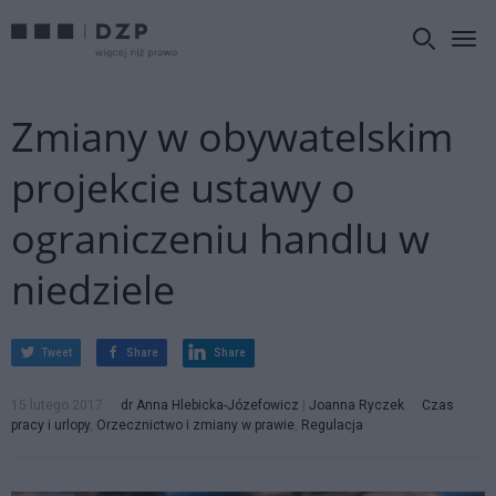
Zmiany w obywatelskim
projekcie ustawy o
ograniczeniu handlu w
niedziele
Tweet
Share
Share
15 lutego 2017
dr Anna Hlebicka-Józefowicz
|
Joanna Ryczek
Czas
pracy i urlopy
,
Orzecznictwo i zmiany w prawie
,
Regulacja