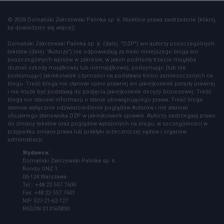
© 2026 Domański Zakrzewski Palinka sp. k. Niektóre prawa zastrzeżone (kliknij,
by dowiedzieć się więcej).
Domański Zakrzewski Palinka sp. k. (dalej: "DZP") ani autorzy poszczególnych
tekstów (dalej: "Autorzy") nie odpowiadają za treść niniejszego bloga ani
poszczególnych wpisów w zakresie, w jakim podmioty trzecie mogłyby
doznać szkody majątkowej lub niemajątkowej, podejmując (lub nie
podejmując) jakiekolwiek czynności na podstawie treści zamieszczonych na
blogu. Treść bloga nie stanowi opinii prawnej ani jakiejkolwiek porady prawnej
i nie może być podstawą do podjęcia jakiejkolwiek decyzji biznesowej. Treść
bloga nie stanowi informacji o stanie obowiązującego prawa. Treść bloga
stanowi wyłącznie odzwierciedlenie poglądów Autorów i nie stanowi
oficjalnego stanowiska DZP w jakiejkolwiek sprawie. Autorzy zastrzegają prawo
do zmiany tekstów oraz poglądów wyrażonych na blogu, w szczególności w
przypadku zmiany prawa lub praktyki orzeczniczej sądów i organów
administracji.
Wydawca:
Domański Zakrzewski Palinka sp. k.
Rondo ONZ 1
00-124 Warszawa
Tel.: +48 22 557 7600
Fax: +48 22 557 7601
NIP 527-21-62-127
REGON 013160890