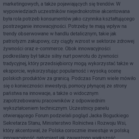
marketingowych, a także pojawiających się trendów. W
wypowiedziach uczestników niejednokrotnie akcentowana
była rola potrzeb konsumentów jako czynnika kształtującego
postrzeganie innowacyjności. Potrzeby te mają wpływ na
trendy obserwowane w handlu detalicznym, takie jak
patriotyzm zakupowy, czy ciągły wzrost w sektorze zdrowej
żywności oraz e-commerce. Obok innowacyjności
podkreślany był także silny nurt powrotu do żywności
tradycyjnej, który przedsiębiorcy mogą wykorzystać także w
eksporcie, wykorzystując popularność i wysoką ocenę
polskich produktów za granicą. Podczas Forum wiele mówiło
się o konieczności inwestycji, pomocy płynącej ze strony
państwa na innowacje, a także o widocznym
zapotrzebowaniu pracowników z odpowiednim
wykształceniem technicznym. Uczestnicy panelu
otwierającego Forum podzielali pogląd Jacka Boguckiego
Sekretarza Stanu, Ministerstwo Rolnictwa i Rozwoju Wsi,
który akcentował, że Polska corocznie inwestuje w polską
innowacyjność, natomiast jak zauważono większość