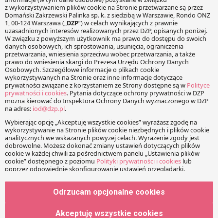
handlowymi. Mamy nadzieję, że wymiana poglądów podczas
Forum będzie jeszcze większym impulsem do działania dla
przedsiębiorców.
Facebook
Share on X
LinkedIn
WhatsApp
Email
Copy Link
PRZECZYTAJ RÓWNIEŻ:
VII Forum Rynku
Spożywczego i Handlu – DZP
Partnerem wydarzenia
Odrzucam opcjonalne cookies
W dniach 15-16 października
w Hotelu Sheraton w
Akceptuję wszystkie cookies
Warszawie odbędzie się, już
Forum Rynku Spożywczego i