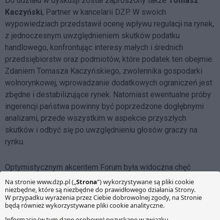
Do udziału w dyskusji został zaproszony także
Tomasz
Kaczyński
, Partner w kancelarii DZP. W swoich
wypowiedziach przedstawił ocenę wpływu regulacji na rynek,
z jednoczesnym uwzględnieniem skutków podatku
handlowego, konfrontując interesy małych i średnich
przedsiębiorstw oraz podmiotów, które podatek ten obejmie.
Zdaniem Tomasza Kaczyńskiego, zwolennika gospodarki
wolnorynkowej, wprowadzanie dodatkowych ograniczeń jest
zbędne i destabilizujące rynek. Natomiast ewentualne próby
ingerencji państwa powinny być poprzedzone dogłębnymi
analizami, przede wszystkim w aspekcie przyszłych
skutków i odbyć się po uwzględnieniu głosów graczy na
rynku.
Optymistycznym akcentem Forum była widoczna chęć
rozmów graczy na rynku zarówno z przedstawicielami
Państwa, jak i między sobą w drodze konsolidacji, która
może pomóc małym przedsiębiorcom w zbudowaniu
stabilnej i silnej pozycji, a także w rozmowach z sieciami