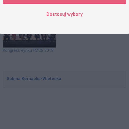
po raz siódmy, Forum Rynku
Handlu
Spożywczego i Handlu.
Dostosuj wybory
Kancelaria DZP jest
Partnerem wydarzenia, a w
czasie spotkania - w sesjach
tematycznych, udział
wezmą eksperci kancelarii:
Bartosz Marcinkowski (sesja
"Made in Poland – Polska
Kongress Rynku FMCG 2018
chce być globalnym graczem
w…
Sabina Kornacka-Wieteska