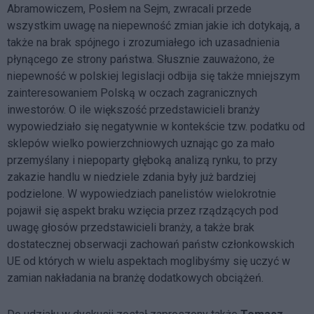
Abramowiczem, Posłem na Sejm, zwracali przede
wszystkim uwagę na niepewność zmian jakie ich dotykają, a
także na brak spójnego i zrozumiałego ich uzasadnienia
płynącego ze strony państwa. Słusznie zauważono, że
niepewność w polskiej legislacji odbija się także mniejszym
zainteresowaniem Polską w oczach zagranicznych
inwestorów. O ile większość przedstawicieli branży
wypowiedziało się negatywnie w kontekście tzw. podatku od
sklepów wielko powierzchniowych uznając go za mało
przemyślany i niepoparty głęboką analizą rynku, to przy
zakazie handlu w niedziele zdania były już bardziej
podzielone. W wypowiedziach panelistów wielokrotnie
pojawił się aspekt braku wzięcia przez rządzących pod
uwagę głosów przedstawicieli branży, a także brak
dostatecznej obserwacji zachowań państw członkowskich
UE od których w wielu aspektach moglibyśmy się uczyć w
zamian nakładania na branżę dodatkowych obciążeń.