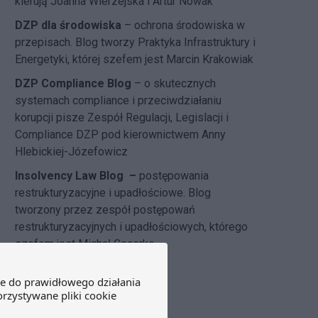
kierują Joanna Wierzejska i Artur Nowak
DZP dla środowiska
– ochrona środowiska w
przepisach. Blog tworzy Praktyka Infrastruktury i
Energetyki, której szefem jest Marcin Krakowiak
DZP Compliance Blog
– o skutecznych
systemach compliance i przeciwdziałaniu
korupcji pisze
Zespół Regulacji, Legislacji i
Compliance DZP
pod kierownictwem Anny
Hlebickiej-Józefowicz
Insolvency Law Blog
–
postępowania
restrukturyzacyjne i upadłościowe. Blog
tworzony przez zespół postępowań
restrukturyzacyjnych i upadłościowych, którego
szefem jest Michał Cecerko.