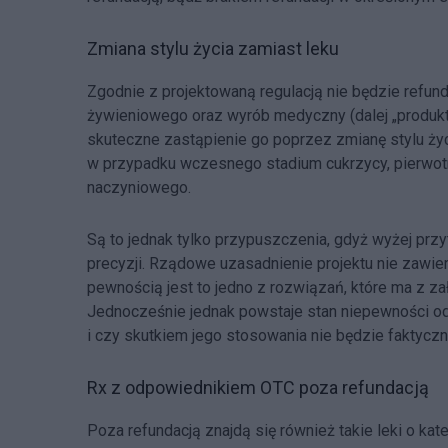
Zmiana stylu życia zamiast leku
Zgodnie z projektowaną regulacją nie będzie refu
żywieniowego oraz wyrób medyczny (dalej „produkt”)
skuteczne zastąpienie go poprzez zmianę stylu życ
w przypadku wczesnego stadium cukrzycy, pierwotn
naczyniowego.
Są to jednak tylko przypuszczenia, gdyż wyżej prz
precyzji. Rządowe uzasadnienie projektu nie zawier
pewnością jest to jedno z rozwiązań, które ma z zało
Jednocześnie jednak powstaje stan niepewności odn
i czy skutkiem jego stosowania nie będzie faktycz
Rx z odpowiednikiem OTC poza refundacją
Poza refundacją znajdą się również takie leki o kat