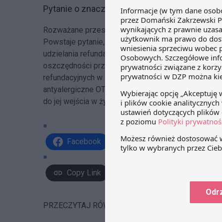
Pytanie o znaczenie praktyczne „negatywnyc
Rozważane przesłanki są sformułowane na tyle ogóln
Powstaje pytanie, w jaki sposób posłużą się nimi 
udzielania refundacji? Czy nie zostaną one potrakt
oszczędności przez NFZ? Na razie trudno ocenić 
refundacyjnych w skali całego systemu. Z pewnością 
antyalergiczne OTC i Rx – powinny już teraz uważni
do jej wejścia w życie z odpowiednim wyprzedzeni
Facebook
Share on X
Link
Copy Link
Odr
PRZECZYTAJ RÓWNIEŻ: