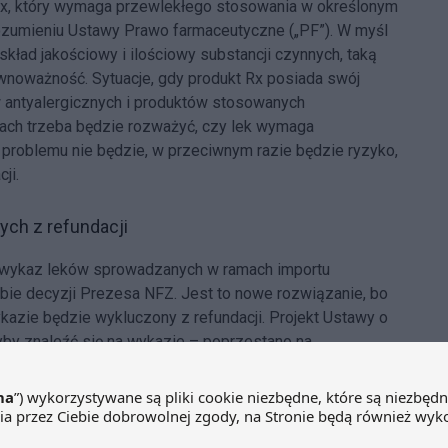
Rx, który wymaga przewlekłego stosowania w określonym
 rozumieniu Ustawy Prawo farmaceutyczne („PF”). W myśl
skład jakościowy i ilościowy substancji czynnych, taką
noważność. Sytuacje, gdy produkt Rx posiada swój
 antyalergicznych i produktów stosowanych
ach trzeba będzie rozważyć, czy lek wymaga
 problemu nie będzie, w przeciwnym razie będzie ryzyko,
ji.
ych z refundacji
i wykaz leków sprowadzanych w ramach importu
bie decyzji Prezesa NFZ. Jest to nowe rozwiązanie, bo
kazie będzie wykluczony z refundacji. Projekt Ustawy o
łyby znaleźć się na wykazie – poprzestano na
a Minister Zdrowia ma mieć na uwadze rekomendacje
raz zapewnienie bezpieczeństwa zdrowotnego