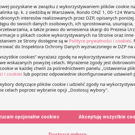
h przesłanek”
ie, że pozostawiają szerokie pole do interpretacji.
Minister Zdrowia i inne organy zaangażowane w proces
owane instrumentalnie, wyłącznie jako narzędzie uzyskania
znaczenie praktyczne negatywnych przesłanek
jednak, niektóre firmy – np. posiadające w portfolio leki
e przyjrzeć się proponowanej regulacji i przygotować się
em.
edIn
WhatsApp
Email
zucam opcjonalne cookies
Akceptuję wszystkie co
Dostosuj wybory