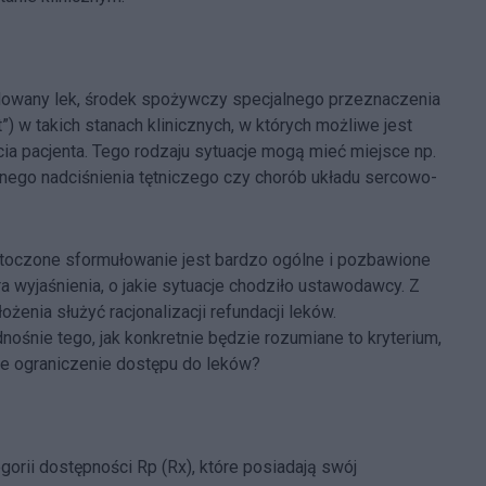
ndowany lek, środek spożywczy specjalnego przeznaczenia
 w takich stanach klinicznych, w których możliwe jest
ia pacjenta. Tego rodzaju sytuacje mogą mieć miejsce np.
ego nadciśnienia tętniczego czy chorób układu sercowo-
ytoczone sformułowanie jest bardzo ogólne i pozbawione
a wyjaśnienia, o jakie sytuacje chodziło ustawodawcy. Z
żenia służyć racjonalizacji refundacji leków.
ośnie tego, jak konkretnie będzie rozumiane to kryterium,
ne ograniczenie dostępu do leków?
egorii dostępności Rp (Rx), które posiadają swój