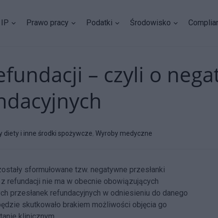
IP
Prawo pracy
Podatki
Środowisko
Complia
efundacji – czyli o neg
ndacyjnych
 diety i inne środki spożywcze
,
Wyroby medyczne
 zostały sformułowane tzw. negatywne przesłanki
ń” z refundacji nie ma w obecnie obowiązujących
ych przesłanek refundacyjnych w odniesieniu do danego
dzie skutkowało brakiem możliwości objęcia go
tanie klinicznym.