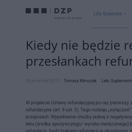
Life Sciences
Kiedy nie będzie r
przesłankach refu
30 września 2010
Tomasz Klimczak
Leki
,
Suplementy
W projekcie Ustawy refundacyjnej po raz pierwszy
refundacyjne (art. 9 ust. 3). Tego rodzaju „wyłącze
przepisach. Wypełnienie choćby jednej z negatywn
leku (środka spożywczego/ wyrobu medycznego) bę
refundacją, bądź brakiem refundacji w określonym s