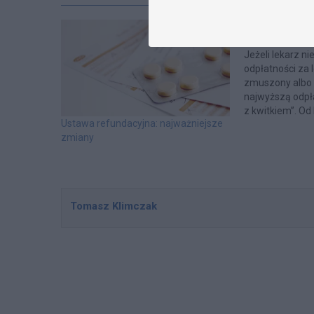
Kto zapłaci pac
receptami?
Jeżeli lekarz n
odpłatności za l
zmuszony albo k
najwyższą odpła
z kwitkiem”. Od
Ustawa refundacyjna: najważniejsze
dochodzić ods
zmiany
Tomasz Klimczak