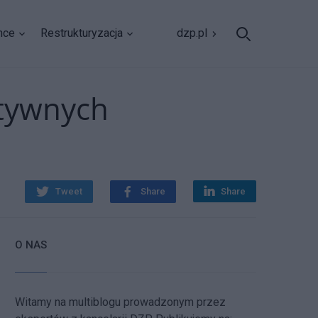
nce
Restrukturyzacja
dzp.pl
atywnych
Tweet
Share
Share
O NAS
Witamy na multiblogu prowadzonym przez