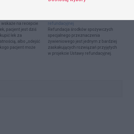
jentom za bałagan z
Refundacja środków spożywczych –
nowe rozwiązania w projekcie Ustawy
ie wskaże na recepcie
refundacyjnej
ek, pacjent jest dziś
Refundacja środków spożywczych
upić lek za
specjalnego przeznaczenia
tnością, albo „odejść
żywieniowego jest jednym z bardziej
 kogo pacjent może
zaskakujących rozwiązań przyjętych
zkodowania?
w projekcie Ustawy refundacyjnej.
Otwiera to możliwość objęcia
refundacją tej bardzo szerokiej
kategorii produktów. Środki
spożywcze specjalnego
przeznaczenia żywieniowego to
niezwykle szeroka i zróżnicowana
grupa produktów żywnościowych –
od preparatów dla żywienia
niemowląt, przez preparaty
przeznaczone dla…