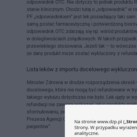
odpowiednik OTC. Nie dotyczy to jednak produktu 
stanie klinicznym. Chodzi tutaj o „odpowiednik” w
PF „odpowiednikiem” jest lek posiadający taki sam 
samą postać farmaceutyczną i potwierdzoną biorów
odpowiednik OTC zdarzają się np. wśród produktów
w dolegliwościach żołądkowych. W takich przypadk
przewlekłego stosowania. Jeżeli tak – to wówczas
że dany produkt może zostać wykluczony z refundac
Lista leków z importu docelowego wykluczon
Minister Zdrowia w drodze rozporządzenia określ
docelowego, które nie mogą być refundowane w try
takiego wykazu dotychczas nie było. Lek ujęty w wy
refundacji nie zawiera wskazań, jakie produkty mia
sformułowaniu, że „przy wydawaniu rozporządzeni
Prezesa Agencji Oceny Technologii Medycznych o
pacjentów”.