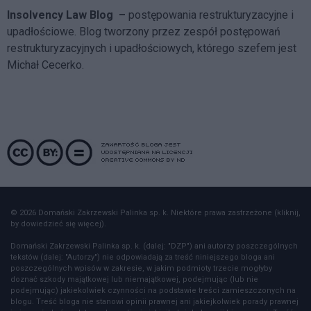
Insolvency Law Blog
–
postępowania restrukturyzacyjne i
upadłościowe. Blog tworzony przez zespół postępowań
restrukturyzacyjnych i upadłościowych, którego szefem jest
Michał Cecerko.
© 2026 Domański Zakrzewski Palinka sp. k. Niektóre prawa zastrzeżone (kliknij,
by dowiedzieć się więcej).
Domański Zakrzewski Palinka sp. k. (dalej: "DZP") ani autorzy poszczególnych
tekstów (dalej: "Autorzy") nie odpowiadają za treść niniejszego bloga ani
poszczególnych wpisów w zakresie, w jakim podmioty trzecie mogłyby
doznać szkody majątkowej lub niemajątkowej, podejmując (lub nie
podejmując) jakiekolwiek czynności na podstawie treści zamieszczonych na
blogu. Treść bloga nie stanowi opinii prawnej ani jakiejkolwiek porady prawnej