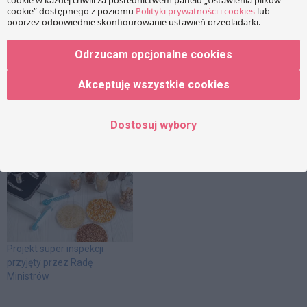
Zamiast jednej
superinspekcji ds. żywności,
Odrzucam opcjonalne cookies
przejęcie kompetencji
Inspekcji Handlowej przez
IJHARS
Akceptuję wszystkie cookies
Od wielu lat ustawodawca
Projekt ustawy o super
zapowiada utworzenie
inspekcji trafił do konsultacji
Dostosuj wybory
jednej superinspekcji
odpowiedzialnej za
urzędową kontrolę żywności
w Polsce. Nadzór nad
żywnością w Polsce należy
do jednych z bardziej
rozdrobnionych na terenie
Unii Europejskiej. Zamiast
pełnej konsolidacji,
ustawodawca zdecydował
Projekt super inspekcji
się na połączenie dwóch z
przyjęty przez Radę
kilku inspekcji
Ministrów
odpowiedzialnych za
kontrolę żywności: Inspekcji