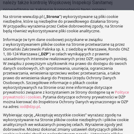
należy także kontrolę Wojskowej Inspekcji Sanitarnej
prowadzoną w zakresie kompetencji tego organu.
Prace w toku
Projekty ustaw pozostają na etapie konsultacji publicznych,
które trwają do dnia
12 sierpnia
. Dokonywane za ich pomocą
zmiany obejmą w sumie ponad trzydzieści innych ustaw.
Nowa inspekcja ma zacząć pracę od
1 stycznia 2018 r.
Facebook
Share on X
LinkedIn
WhatsApp
Email
Copy Link
PRZECZYTAJ RÓWNIEŻ: