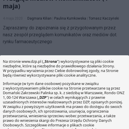
maja)
4 maja 2020
Dagmara Kilian
|
Paulina Kumkowska
|
Tomasz Kaczyński
Zapraszamy do zapoznania się z przygotowanym przez
nasz zespół przeglądem komunikatów oraz mediów dot.
rynku farmaceutycznego