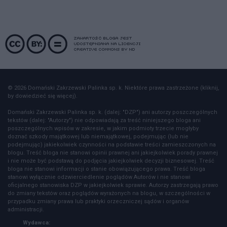
© 2026 Domański Zakrzewski Palinka sp. k. Niektóre prawa zastrzeżone (kliknij,
by dowiedzieć się więcej).
Domański Zakrzewski Palinka sp. k. (dalej: "DZP") ani autorzy poszczególnych
tekstów (dalej: "Autorzy") nie odpowiadają za treść niniejszego bloga ani
poszczególnych wpisów w zakresie, w jakim podmioty trzecie mogłyby
doznać szkody majątkowej lub niemajątkowej, podejmując (lub nie
podejmując) jakiekolwiek czynności na podstawie treści zamieszczonych na
blogu. Treść bloga nie stanowi opinii prawnej ani jakiejkolwiek porady prawnej
i nie może być podstawą do podjęcia jakiejkolwiek decyzji biznesowej. Treść
bloga nie stanowi informacji o stanie obowiązującego prawa. Treść bloga
stanowi wyłącznie odzwierciedlenie poglądów Autorów i nie stanowi
oficjalnego stanowiska DZP w jakiejkolwiek sprawie. Autorzy zastrzegają prawo
do zmiany tekstów oraz poglądów wyrażonych na blogu, w szczególności w
przypadku zmiany prawa lub praktyki orzeczniczej sądów i organów
administracji.
Wydawca: