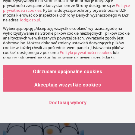
Nowe prawo wyrobów medycznych
31 stycznia 2019
dr Mateusz Mądry
Unijne rozporządzenie w sprawie wyrobów medycznych
zacznie być stosowane od 26 maja 2020 r. Może się
wydawać, że czasu na dostosowanie się do nowych
wymogów prawnych jest jeszcze dużo, ale w praktyce
większość przedsiębiorców już rozpoczyna wdrażanie
odpowiednich zmian.
Odrzucam opcjonalne cookies
Akceptuję wszystkie cookies
Dostosuj wybory