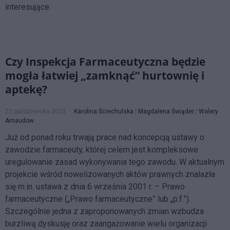
interesujące.
Czy Inspekcja Farmaceutyczna będzie
mogła łatwiej „zamknąć” hurtownię i
aptekę?
22 października 2020
Karolina Ściechulska
|
Magdalena Świąder
|
Walery
Arnaudow
Już od ponad roku trwają prace nad koncepcją ustawy o
zawodzie farmaceuty, której celem jest kompleksowe
uregulowanie zasad wykonywania tego zawodu. W aktualnym
projekcie wśród nowelizowanych aktów prawnych znalazła
się m.in. ustawa z dnia 6 września 2001 r. – Prawo
farmaceutyczne („Prawo farmaceutyczne” lub „p.f.”).
Szczególnie jedna z zaproponowanych zmian wzbudza
burzliwą dyskusję oraz zaangażowanie wielu organizacji