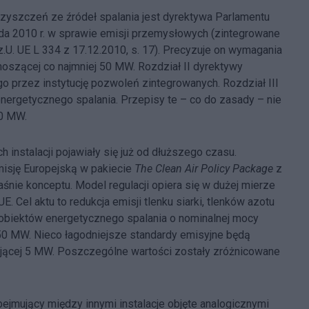
szczeń ze źródeł spalania jest dyrektywa Parlamentu
ada 2010 r. w sprawie emisji przemysłowych (zintegrowane
.U. UE L 334 z 17.12.2010, s. 17). Precyzuje on wymagania
noszącej co najmniej 50 MW. Rozdział II dyrektywy
 przez instytucję pozwoleń zintegrowanych. Rozdział III
ergetycznego spalania. Przepisy te – co do zasady – nie
50 MW.
 instalacji pojawiały się już od dłuższego czasu.
misję Europejską w pakiecie
The Clean Air Policy Package
z
łaśnie konceptu. Model regulacji opiera się w dużej mierze
 Cel aktu to redukcja emisji tlenku siarki, tlenków azotu
 obiektów energetycznego spalania o nominalnej mocy
ż 50 MW. Nieco łagodniejsze standardy emisyjne będą
ącej 5 MW. Poszczególne wartości zostały zróżnicowane
bejmujący między innymi instalacje objęte analogicznymi