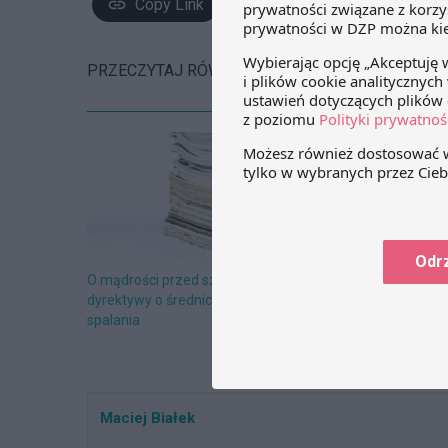
Copy Link
PRZECZYTAJ RÓWNIEŻ:
Odr
O mądrości przed szkodą w świetle
EU Whistleblow
dyrektywy o średnich obiektach
warto to monit
spalania
Maciej Białek