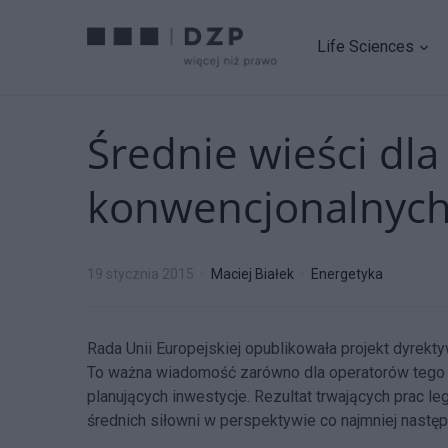
Life Sciences
Średnie wieści dl
konwencjonalnyc
19 stycznia 2015
Maciej Białek
Energetyka
Rada Unii Europejskiej opublikowała projekt dyrekt
To ważna wiadomość zarówno dla operatorów tego rod
planujących inwestycje. Rezultat trwających prac l
średnich siłowni w perspektywie co najmniej następn