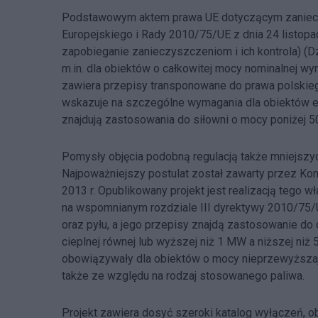
Podstawowym aktem prawa UE dotyczącym zanieczy
Europejskiego i Rady 2010/75/UE z dnia 24 listop
zapobieganie zanieczyszczeniom i ich kontrola) (Dz
m.in. dla obiektów o całkowitej mocy nominalnej wy
zawiera przepisy transponowane do prawa polskiego
wskazuje na szczególne wymagania dla obiektów en
znajdują zastosowania do siłowni o mocy poniżej 
Pomysły objęcia podobną regulacją także mniejszych
Najpoważniejszy postulat został zawarty przez Ko
2013 r. Opublikowany projekt jest realizacją tego w
na wspomnianym rozdziale III dyrektywy 2010/75/UE.
oraz pyłu, a jego przepisy znajdą zastosowanie do
cieplnej równej lub wyższej niż 1 MW a niższej ni
obowiązywały dla obiektów o mocy nieprzewyższaj
także ze względu na rodzaj stosowanego paliwa.
Projekt zawiera dosyć szeroki katalog wyłączeń, o