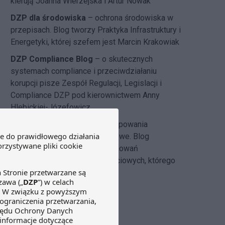
kierują Joanna Wierzejska i Artur Nowak
DZP dla środowiska
– ochrona środowiska w
przepisach. Blog tworzy Praktyka Infrastruktury i
Energetyki, której szefem jest Marcin Krakowiak
DZP Compliance Blog
– o skutecznych
systemach compliance i przeciwdziałaniu
korupcji pisze
Zespół Regulacji, Legislacji i
Compliance DZP
pod kierownictwem Anny
Hlebickiej-Józefowicz
Insolvency Law Blog
–
postępowania
restrukturyzacyjne i upadłościowe. Blog
tworzony przez zespół postępowań
restrukturyzacyjnych i upadłościowych, którego
szefem jest Michał Cecerko.