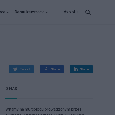
nce
Restrukturyzacja
dzp.pl
i
Tweet
Share
Share
O NAS
Witamy na multiblogu prowadzonym przez