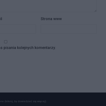
il
Strona www
s pisania kolejnych komentarzy.
e (kliknij, by dowiedzieć się więcej).