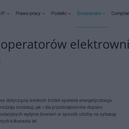
IP
Prawo pracy
Podatki
Środowisko
Complia
a operatorów elektrown
h
ywy dotyczącej średnich źródeł spalania energetycznego.
zaju instalacji, jak i dla przedsiębiorców dopiero
egislacyjnych wpłynie bowiem w sposób istotny na sytuację
ych kilkunastu lat.