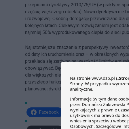
przepisami dyrektywy 2010/75/UE (w praktyce spal
częścią większego obiektu). Nowa dyrektywa nie b
i rozwojowej. Osobną derogację przewidziano dla o
kolejnych latach. Ciekawym rozwiązaniem jest odstę
najmniej 50% wyprodukowanego ciepła do sieci publ
Najistotniejsze znaczenie z perspektywy inwestorów
od daty ich uruchomienia oraz – w określonych wyp
przekłada się zarówno na wysokość limitów emisyjn
obowiązywać. Będzie ono także wpływało na zastos
dla większych elektrowni. Zatem w przypadku plan
przyszłego funkcjonowania może mieć przyznanie im 
planowanej dyrektywy.
Facebook
Share on X
Link