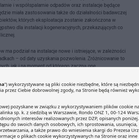
arnie i współspalarnie odpadów oraz instalacje będące
ędzie miała zastosowania także do działalności badawczej
biektów, których eksploatacja zostanie zakończona w
pstwo dla instalacji kogeneracyjnych, przekazujących co
icznej.
 ma podział na instalacje nowe i istniejące, w zależności
adkach – od daty uzyskania pozwolenia. Zróżnicowanie to
ych, jak i na moment od którego zaczną one
owanie zasady agregacji, analogicznej do obowiązującej
owanych przedsięwzięć, kluczowe znaczenie dla ich
statusu instalacji istniejącej w dniu wejścia w życie
edIn
WhatsApp
Email