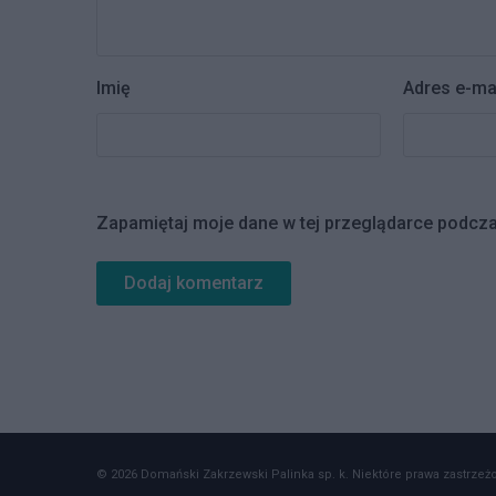
Imię
Adres e-ma
Zapamiętaj moje dane w tej przeglądarce podcza
© 2026 Domański Zakrzewski Palinka sp. k. Niektóre prawa zastrzeżon