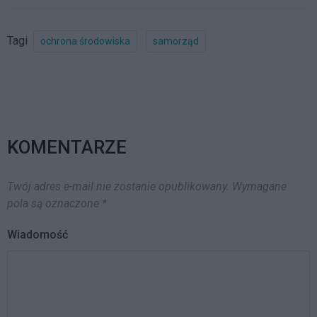
sporu o „samodzielność”
Zadaniem NSA było
rozpoznanie połączonej
Tagi
ochrona środowiska
samorząd
sprawy…
KOMENTARZE
Twój adres e-mail nie zostanie opublikowany.
Wymagane
pola są oznaczone
*
Wiadomość