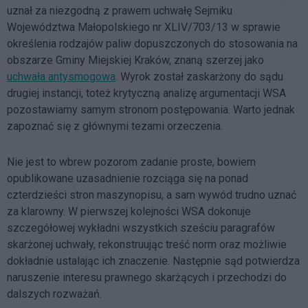
uznał za niezgodną z prawem uchwałę Sejmiku
Województwa Małopolskiego nr XLIV/703/13 w sprawie
określenia rodzajów paliw dopuszczonych do stosowania na
obszarze Gminy Miejskiej Kraków, znaną szerzej jako
uchwała antysmogowa
. Wyrok został zaskarżony do sądu
drugiej instancji, toteż krytyczną analizę argumentacji WSA
pozostawiamy samym stronom postępowania. Warto jednak
zapoznać się z głównymi tezami orzeczenia.
Nie jest to wbrew pozorom zadanie proste, bowiem
opublikowane uzasadnienie rozciąga się na ponad
czterdzieści stron maszynopisu, a sam wywód trudno uznać
za klarowny.
W pierwszej kolejności WSA dokonuje
szczegółowej wykładni wszystkich sześciu paragrafów
skarżonej uchwały, rekonstruując treść norm oraz możliwie
dokładnie ustalając ich znaczenie. Następnie sąd potwierdza
naruszenie interesu prawnego skarżących i przechodzi do
dalszych rozważań.