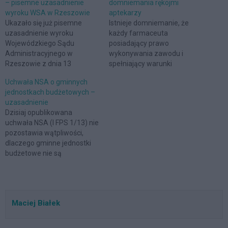
– pisemne uzasadnienie
domniemania rękojmi
wyroku WSA w Rzeszowie
aptekarzy
Ukazało się już pisemne
Istnieje domniemanie, że
uzasadnienie wyroku
każdy farmaceuta
Wojewódzkiego Sądu
posiadający prawo
Administracyjnego w
wykonywania zawodu i
Rzeszowie z dnia 13
spełniający warunki
listopada 2012 r. o sygn. akt I
formalne wskazane w
Uchwała NSA o gminnych
SA/Rz 968/12. W
Prawie farmaceutycznym
jednostkach budżetowych –
przedmiotowym,
daje rękojmię należytego
uzasadnienie
korzystnym dla gmin
prowadzenia apteki.
Dzisiaj opublikowana
orzeczeniu, WSA uznał, iż
Domniemanie to może
uchwała NSA (I FPS 1/13) nie
gmina organizując system
zostać obalone dopiero
pozostawia wątpliwości,
gospodarowania odpadami
przez prawomocne
dlaczego gminne jednostki
komunalnymi nie działa jako
orzeczenie sądu
budżetowe nie są
podatnik VAT, a pobierana
dyscyplinarnego – takie
podatnikami VAT. Znaczenie
przez nią „opłata śmieciowa”
stanowisko przyjął
uchwały (o nim tutaj) nie
stanowi…
Wojewódzki Sąd
może jednak pasjonować
Administracyjny w wyroku z
tylko samorządowców. NSA
8 stycznia 2014 r. Wyrokiem
Maciej Białek
odpowiedział bowiem na
tym Wojewódzki…
pytanie, kiedy podmiot nie
jest podatnikiem VAT. Istota