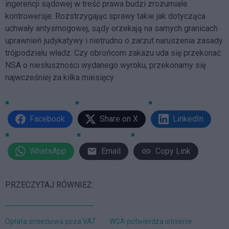
ingerencji sądowej w treść prawa budzi zrozumiałe
kontrowersje. Rozstrzygając sprawy takie jak dotycząca
uchwały antysmogowej, sądy orzekają na samych granicach
uprawnień judykatywy i nietrudno o zarzut naruszenia zasady
trójpodziału władz. Czy obrońcom zakazu uda się przekonać
NSA o niesłuszności wydanego wyroku, przekonamy się
najwcześniej za kilka miesięcy.
Facebook
Share on X
LinkedIn
WhatsApp
Email
Copy Link
PRZECZYTAJ RÓWNIEŻ:
Opłata śmieciowa poza VAT
WSA potwierdza istnienie