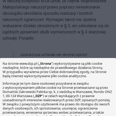
W dalszej kolejności WSA uznał, że Sejmik Województwa
Małopolskiego naruszył prawo poprzez niewykonanie
obowiązku określania sposobu realizacji i kontroli
nałożonych ograniczeń. Wymagań takich nie spełnia
wskazanie działań określonych w § 3, ani odwołanie się do
ogólnych uprawnień służb wymienionych w § 4 skarżonej
uchwały. Ponadto
zaskarżona uchwała nie określa wprost
adresata, zaś aby konkretny podmiot mógł
ocenić czy winien stosować się do nakazu z § 1
musi dokonać skomplikowanej wykładni § 2, w
ramach której należy uwzględniać nie tylko
przepisy ustaw, ale licznych rozporządzeń
wykonawczych. Również określenie wzoru
powinnego postępowania jest utrudnione,
albowiem ustawa nie operuje pojęciami:
nakazuje się, zakazuje się, zezwala się,
powinien, należy i in. charakterystycznymi dla