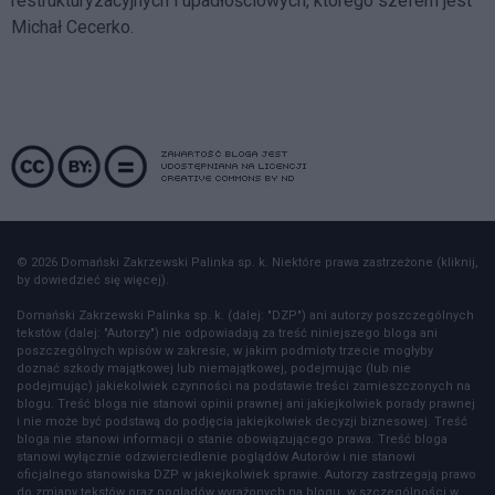
restrukturyzacyjnych i upadłościowych, którego szefem jest
Michał Cecerko.
© 2026 Domański Zakrzewski Palinka sp. k. Niektóre prawa zastrzeżone (kliknij,
by dowiedzieć się więcej).
Domański Zakrzewski Palinka sp. k. (dalej: "DZP") ani autorzy poszczególnych
tekstów (dalej: "Autorzy") nie odpowiadają za treść niniejszego bloga ani
poszczególnych wpisów w zakresie, w jakim podmioty trzecie mogłyby
doznać szkody majątkowej lub niemajątkowej, podejmując (lub nie
podejmując) jakiekolwiek czynności na podstawie treści zamieszczonych na
blogu. Treść bloga nie stanowi opinii prawnej ani jakiejkolwiek porady prawnej
i nie może być podstawą do podjęcia jakiejkolwiek decyzji biznesowej. Treść
bloga nie stanowi informacji o stanie obowiązującego prawa. Treść bloga
stanowi wyłącznie odzwierciedlenie poglądów Autorów i nie stanowi
oficjalnego stanowiska DZP w jakiejkolwiek sprawie. Autorzy zastrzegają prawo
do zmiany tekstów oraz poglądów wyrażonych na blogu, w szczególności w