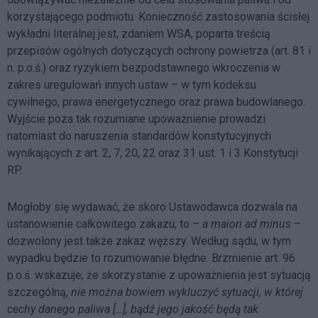
korzystającego podmiotu. Konieczność zastosowania ścisłej
wykładni literalnej jest, zdaniem WSA, poparta treścią
przepisów ogólnych dotyczących ochrony powietrza (art. 81 i
n. p.o.ś.) oraz ryzykiem bezpodstawnego wkroczenia w
zakres uregulowań innych ustaw – w tym kodeksu
cywilnego, prawa energetycznego oraz prawa budowlanego.
Wyjście poza tak rozumiane upoważnienie prowadzi
natomiast do naruszenia standardów konstytucyjnych
wynikających z art. 2, 7, 20, 22 oraz 31 ust. 1 i 3 Konstytucji
RP.
Mogłoby się wydawać, że skoro Ustawodawca dozwala na
ustanowienie całkowitego zakazu, to –
a maiori ad minus
–
dozwolony jest także zakaz węższy. Według sądu, w tym
wypadku będzie to rozumowanie błędne. Brzmienie art. 96
p.o.ś. wskazuje, że skorzystanie z upoważnienia jest sytuacją
szczególną,
nie można bowiem wykluczyć sytuacji, w której
cechy danego paliwa […], bądź jego jakość będą tak