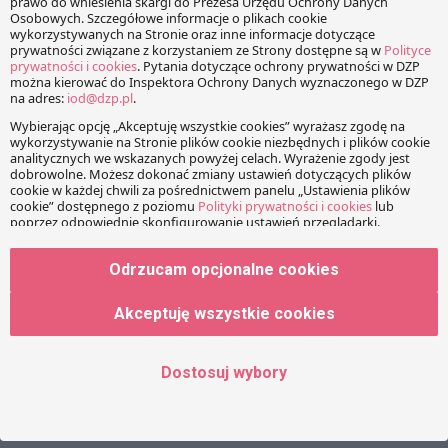
imperatywnych wypowiedzi.
Taki stan rzeczy narusza standardy konstytucyjne, a w
konsekwencji prowadzi do nieważności zaskarżonej uchwały.
Jest to bez wątpienia odważna ocena i wydaje się, że akurat
w tym zakresie można by oczekiwać nieco bardziej
rozwiniętego uzasadnienia stanowiska sądu. Na marginesie
można zastanowić się (nieco złośliwie) czy tak opisany
obowiązek dokonywania skomplikowanej wykładni nie
dyskwalifikuje wielu innych przepisów tej gałęzi prawa.
Odrzucam opcjonalne cookies
W jadalni sędziowskiej amerykańskiego
Supreme Court
do
dziś wiszą portrety Williama Marbury oraz Jamesa
Akceptuję wszystkie cookies
Madisona, których spór z 1803 roku przeszedł do historii
sądownictwa. Dostrzegając negatywne konsekwencje
Dostosuj wybory
dostępnych rozstrzygnięć, sąd postanowił zakwestionować
część przyznanych sobie ustawą uprawnień, jako
niezgodnych z konstytucją. Od tamtej pory każdy przypadek