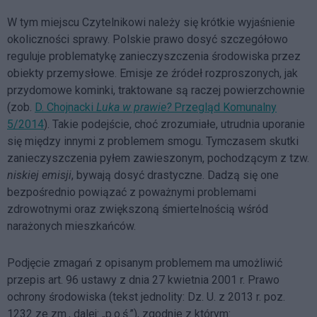
W tym miejscu Czytelnikowi należy się krótkie wyjaśnienie
okoliczności sprawy. Polskie prawo dosyć szczegółowo
reguluje problematykę zanieczyszczenia środowiska przez
obiekty przemysłowe. Emisje ze źródeł rozproszonych, jak
przydomowe kominki, traktowane są raczej powierzchownie
(zob.
D. Chojnacki
Luka w prawie?
Przegląd Komunalny
5/2014
). Takie podejście, choć zrozumiałe, utrudnia uporanie
się między innymi z problemem smogu. Tymczasem skutki
zanieczyszczenia pyłem zawieszonym, pochodzącym z tzw.
niskiej emisji
, bywają dosyć drastyczne. Dadzą się one
bezpośrednio powiązać z poważnymi problemami
zdrowotnymi oraz zwiększoną śmiertelnością wśród
narażonych mieszkańców.
Podjęcie zmagań z opisanym problemem ma umożliwić
przepis art. 96 ustawy z dnia 27 kwietnia 2001 r. Prawo
ochrony środowiska (tekst jednolity: Dz. U. z 2013 r. poz.
1232 ze zm., dalej: „p.o.ś.”), zgodnie z którym: