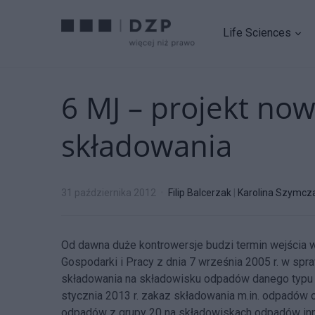
Life Sciences
6 MJ – projekt no
składowania
31 października 2012
Filip Balcerzak
|
Karolina Szymcz
Od dawna duże kontrowersje budzi termin wejścia w
Gospodarki i Pracy z dnia 7 września 2005 r. w sp
składowania na składowisku odpadów danego typu 
stycznia 2013 r. zakaz składowania m.in. odpadów o
odpadów z grupy 20 na składowiskach odpadów innych