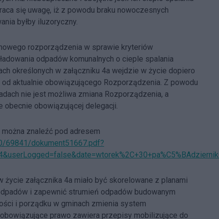
aca się uwagę, iż z powodu braku nowoczesnych
ania byłby iluzoryczny.
 nowego rozporządzenia w sprawie kryteriów
kładowania odpadów komunalnych o cieple spalania
ach określonych w załączniku 4a wejdzie w życie dopiero
eści od aktualnie obowiązującego Rozporządzenia. Z powodu
padach nie jest możliwa zmiana Rozporządzenia, a
 obecnie obowiązującej delegacji.
ch, można znaleźć pod adresem
9840/69841/dokument51667.pdf?
04&userLogged=false&date=wtorek%2C+30+pa%C5%BAdzierni
 w życie załącznika 4a miało być skorelowane z planami
a odpadów i zapewnić strumień odpadów budowanym
tości i porządku w gminach zmienia system
obowiązujące prawo zawiera przepisy mobilizujące do