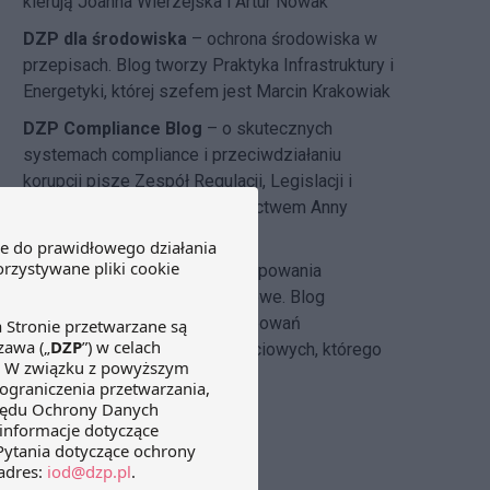
kierują Joanna Wierzejska i Artur Nowak
DZP dla środowiska
– ochrona środowiska w
przepisach. Blog tworzy Praktyka Infrastruktury i
Energetyki, której szefem jest Marcin Krakowiak
DZP Compliance Blog
– o skutecznych
systemach compliance i przeciwdziałaniu
korupcji pisze
Zespół Regulacji, Legislacji i
Compliance DZP
pod kierownictwem Anny
Hlebickiej-Józefowicz
Insolvency Law Blog
–
postępowania
restrukturyzacyjne i upadłościowe. Blog
tworzony przez zespół postępowań
restrukturyzacyjnych i upadłościowych, którego
szefem jest Michał Cecerko.