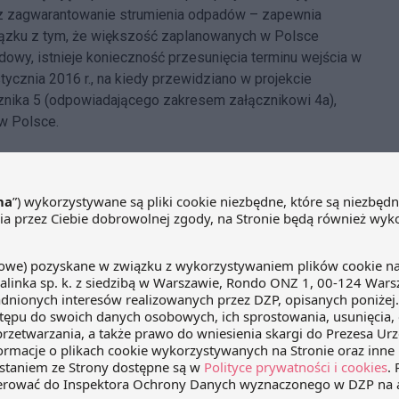
z zagwarantowanie strumienia odpadów – zapewnia
ązku z tym, że większość zaplanowanych w Polsce
dowy, istnieje konieczność przesunięcia terminu wejścia w
stycznia 2016 r., na kiedy przewidziano w projekcie
nika 5 (odpowiadającego zakresem załącznikowi 4a),
w Polsce.
sterstwa Środowiska pytani na licznych konferencjach
kwestię załącznika 4a wielokrotnie wskazywali, że
wiście, zgodnie z art. 55 ustawy o odpadach, to minister
ria oraz procedury dopuszczania odpadów do składowania
terstwa wreszcie najwyraźniej doszły do porozumienia w
edIn
WhatsApp
Email