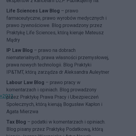
ekspertów z kancelarii DZP. Publikujemy na:
Life Sciences Law Blog
– prawo
farmaceutyczne, prawo wyrobów medycznych i
prawo żywnościowe. Blog prowadzony przez
Praktykę Life Sciences, którą kieruje Mateusz
Mądry
IP Law Blog
– prawo na dobrach
niematerialnych, prawa własności przemysłowej,
prawa nowych technologii. Blog Praktyki
IP&TMT, którą zarządza dr Aleksandra Auleytner
Labour Law Blog
– prawo pracy w
komentarzach i opiniach. Blog prowadzony
k+2012
.
przez Praktykę Prawa Pracy i Ubezpieczeń
Społecznych, którą kierują Bogusław Kapłon i
Agata Mierzwa
Tax Blog
– podatki w komentarzach i opiniach.
Blog pisany przez Praktykę Podatkową, którą