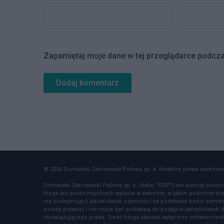
Zapamiętaj moje dane w tej przeglądarce podcza
© 2026 Domański Zakrzewski Palinka sp. k. Niektóre prawa zastrzeżon
Domański Zakrzewski Palinka sp. k. (dalej: "DZP") ani autorzy poszc
bloga ani poszczególnych wpisów w zakresie, w jakim podmioty tr
nie podejmując) jakiekolwiek czynności na podstawie treści zamiesz
porady prawnej i nie może być podstawą do podjęcia jakiejkolwiek d
obowiązującego prawa. Treść bloga stanowi wyłącznie odzwierciedl