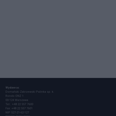
Wydawca:
Domański Zakrzewski Palinka sp. k.
Rondo ONZ 1
00-124 Warszawa
Tel.: +48 22 557 7600
Fax: +48 22 557 7601
NIP 527-21-62-127