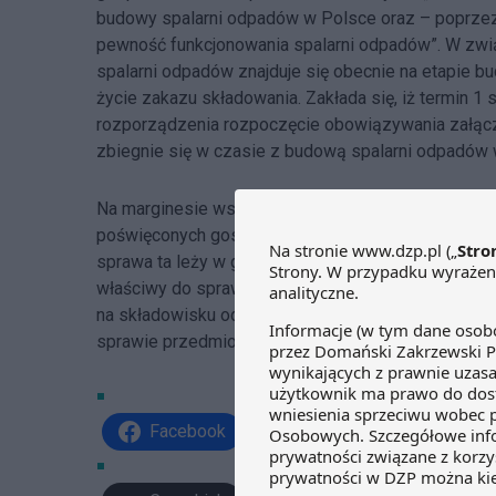
budowy spalarni odpadów w Polsce oraz – poprze
pewność funkcjonowania spalarni odpadów”. W zwi
spalarni odpadów znajduje się obecnie na etapie bu
życie zakazu składowania. Zakłada się, iż termin 1 
rozporządzenia rozpoczęcie obowiązywania załącz
zbiegnie się w czasie z budową spalarni odpadów 
Na marginesie wskazujemy, że przedstawiciele Mini
poświęconych gospodarce odpadami komunalnymi o 
sprawa ta leży w gestii Ministra Gospodarki. Rzeczy
właściwy do spraw gospodarki może określić kryte
na składowisku odpadów. Cieszy fakt, że oba minis
sprawie przedmiotowego rozporządzenia.
Facebook
Share on X
Link