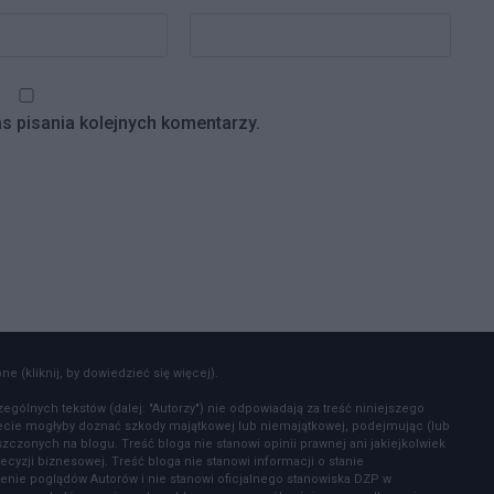
s pisania kolejnych komentarzy.
e (kliknij, by dowiedzieć się więcej).
zególnych tekstów (dalej: "Autorzy") nie odpowiadają za treść niniejszego
zecie mogłyby doznać szkody majątkowej lub niemajątkowej, podejmując (lub
czonych na blogu. Treść bloga nie stanowi opinii prawnej ani jakiejkolwiek
ecyzji biznesowej. Treść bloga nie stanowi informacji o stanie
enie poglądów Autorów i nie stanowi oficjalnego stanowiska DZP w