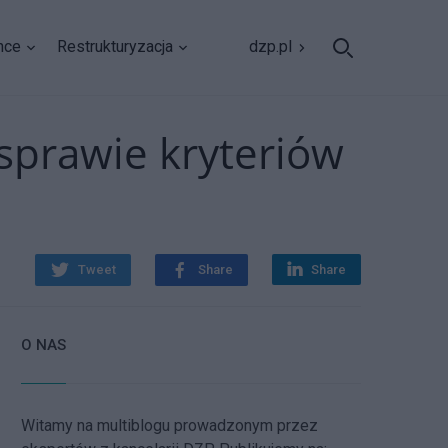
nce
Restrukturyzacja
dzp.pl
sprawie kryteriów
Tweet
Share
Share
O NAS
Witamy na multiblogu prowadzonym przez