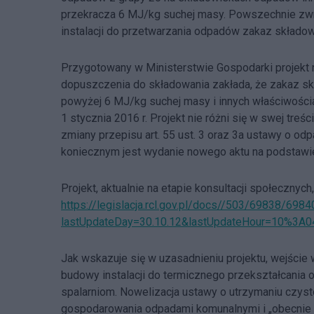
przekracza 6 MJ/kg suchej masy. Powszechnie zwr
instalacji do przetwarzania odpadów zakaz składow
Przygotowany w Ministerstwie Gospodarki projekt
dopuszczenia do składowania zakłada, że zakaz s
powyżej 6 MJ/kg suchej masy i innych właściwości
1 stycznia 2016 r. Projekt nie różni się w swej tr
zmiany przepisu art. 55 ust. 3 oraz 3a ustawy o od
koniecznym jest wydanie nowego aktu na podstawie
Projekt, aktualnie na etapie konsultacji społeczny
https://legislacja.rcl.gov.pl/docs//503/69838/6
lastUpdateDay=30.10.12&lastUpdateHour=10%3A
Jak wskazuje się w uzasadnieniu projektu, wejście
budowy instalacji do termicznego przekształcani
spalarniom. Nowelizacja ustawy o utrzymaniu czys
gospodarowania odpadami komunalnymi i „obecnie 