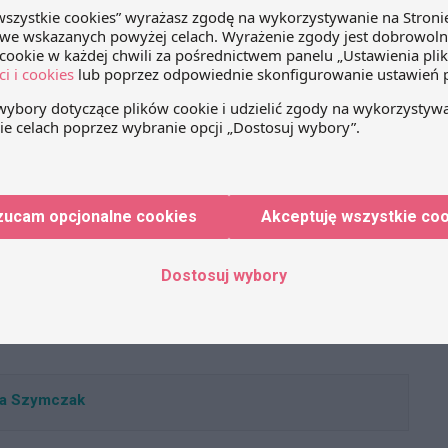
otyczy „regionalizacja”
Kary za niespełnienie celów
nia odpadów?
ilościowych – wystarczająca
tule wpisu pytanie
motywacja dla budowy
totniejszych pytań
nowoczesnych instalacji?
zucam opcjonalne cookies
Akceptuję wszystkie co
z przedsiębiorców i
Samo wyznaczenie celów najlepiej
 gmin, gdyż odpowiedź
sprecyzowanych, a także społecznie
y sposób wpływać
użytecznych oraz opracowanie
Dostosuj wybory
łt gminnych
planów realizacji nie wystarczy z
odarki odpadami
reguły dla ich osiągnięcia. Potrzebna
acznijmy zatem od
jest jeszcze odpowiednia motywacja.
 nowelizacji ustawy o
Techniki motywacji mogą być różne.
tości i porządku w
Najbardziej chyba powszechną
in. zapewnienie
metodą jest powiązanie działania
na Szymczak
niepożądanego (co równoznaczne
jest z brakiem działania pożądanego)
z sankcją lub karą -…