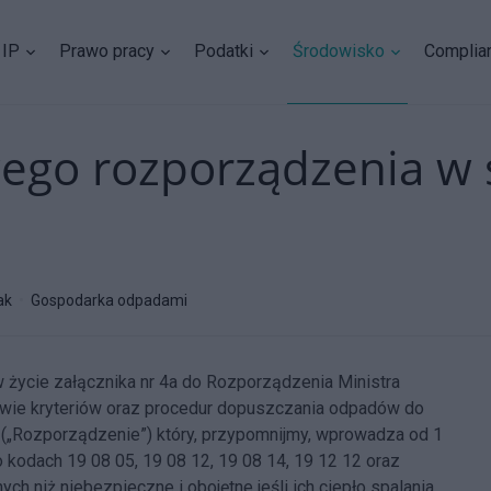
IP
Prawo pracy
Podatki
Środowisko
Complia
wego rozporządzenia w 
ak
Gospodarka odpadami
 życie załącznika nr 4a do Rozporządzenia Ministra
rawie kryteriów oraz procedur dopuszczania odpadów do
(„Rozporządzenie”) który, przypomnijmy, wprowadza od 1
 kodach 19 08 05, 19 08 12, 19 08 14, 19 12 12 oraz
 niż niebezpieczne i obojętne jeśli ich ciepło spalania