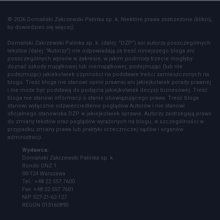
© 2026 Domański Zakrzewski Palinka sp. k. Niektóre prawa zastrzeżone (kliknij,
by dowiedzieć się więcej).
Domański Zakrzewski Palinka sp. k. (dalej: "DZP") ani autorzy poszczególnych
tekstów (dalej: "Autorzy") nie odpowiadają za treść niniejszego bloga ani
poszczególnych wpisów w zakresie, w jakim podmioty trzecie mogłyby
doznać szkody majątkowej lub niemajątkowej, podejmując (lub nie
podejmując) jakiekolwiek czynności na podstawie treści zamieszczonych na
blogu. Treść bloga nie stanowi opinii prawnej ani jakiejkolwiek porady prawnej
i nie może być podstawą do podjęcia jakiejkolwiek decyzji biznesowej. Treść
bloga nie stanowi informacji o stanie obowiązującego prawa. Treść bloga
stanowi wyłącznie odzwierciedlenie poglądów Autorów i nie stanowi
oficjalnego stanowiska DZP w jakiejkolwiek sprawie. Autorzy zastrzegają prawo
do zmiany tekstów oraz poglądów wyrażonych na blogu, w szczególności w
przypadku zmiany prawa lub praktyki orzeczniczej sądów i organów
administracji.
Wydawca:
Domański Zakrzewski Palinka sp. k.
Rondo ONZ 1
00-124 Warszawa
Tel.: +48 22 557 7600
Fax: +48 22 557 7601
NIP 527-21-62-127
REGON 013160890