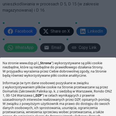
unieszkodliwiania w procesach D 5, D 15 (w zakresie
magazynowania) i D 16.
Facebook
Share on X
LinkedIn
WhatsApp
Email
Copy Link
PRZECZYTAJ RÓWNIEŻ:
Zagospodarowanie polskich
odpadów komunalnych w
instalacjach zagranicznych
Doniesienia prasowe
wskazują na liczne problemy
związane z planowanymi w
Rok spalarni odpadów w
Polsce inwestycjami w
Bydgoszczy