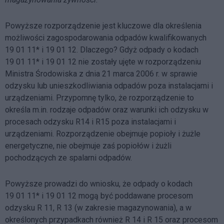
Powyższe rozporządzenie jest kluczowe dla określenia
możliwości zagospodarowania odpadów kwalifikowanych
19 01 11* i 19 01 12. Dlaczego? Gdyż odpady o kodach
19 01 11* i 19 01 12 nie zostały ujęte w rozporządzeniu
Ministra Środowiska z dnia 21 marca 2006 r. w sprawie
odzysku lub unieszkodliwiania odpadów poza instalacjami i
urządzeniami. Przypomnę tylko, że rozporządzenie to
określa m.in. rodzaje odpadów oraz warunki ich odzysku w
procesach odzysku R14 i R15 poza instalacjami i
urządzeniami. Rozporządzenie obejmuje popioły i żużle
energetyczne, nie obejmuje zaś popiołów i żużli
pochodzących ze spalarni odpadów.
Powyższe prowadzi do wniosku, że odpady o kodach
19 01 11* i 19 01 12 mogą być poddawane procesom
odzysku R 11, R 13 (w zakresie magazynowania), a w
określonych przypadkach również R 14 i R 15 oraz procesom