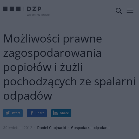
Możliwości prawne
zagospodarowania
popiołów i żużli
pochodzących ze spalarni
odpadów
Tweet
Share
Share
30 kwietnia 2012
Daniel Chojnacki
Gospodarka odpadami