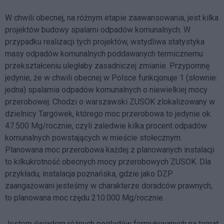
W chwili obecnej, na różnym etapie zaawansowania, jest kilka
projektów budowy spalarni odpadów komunalnych. W
przypadku realizacji tych projektów, wstydliwa statystyka
masy odpadów komunalnych poddawanych termicznemu
przekształceniu uległaby zasadniczej zmianie. Przypomnę
jedynie, że w chwili obecnej w Polsce funkcjonuje 1 (słownie:
jedna) spalarnia odpadów komunalnych o niewielkiej mocy
przerobowej. Chodzi o warszawski ZUSOK zlokalizowany w
dzielnicy Targówek, którego moc przerobowa to jedynie ok.
47.500 Mg/rocznie, czyli zaledwie kilka procent odpadów
komunalnych powstających w mieście stołecznym.
Planowana moc przerobowa każdej z planowanych instalacji
to kilkukrotność obecnych mocy przerobowych ZUSOK. Dla
przykładu, instalacja poznańska, gdzie jako DZP
zaangażowani jesteśmy w charakterze doradców prawnych,
to planowana moc rzędu 210.000 Mg/rocznie.
Jestem świadom różnych poglądów formułowanych na temat