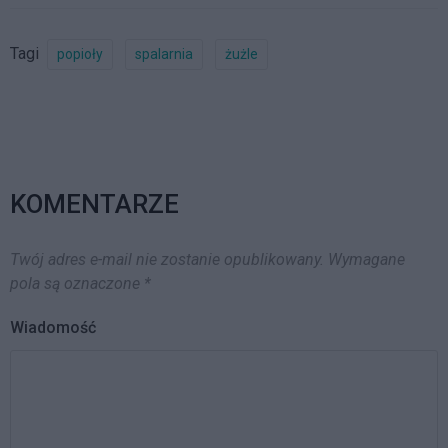
odpadów toczą się dziś
najbardziej ożywione
dyskusje. Ja chciałbym
Tagi
popioły
spalarnia
żużle
jednak zwrócić…
KOMENTARZE
Twój adres e-mail nie zostanie opublikowany.
Wymagane
pola są oznaczone
*
Wiadomość