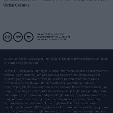
Michał Cecerko.
© 2026 Domański Zakrzewski Palinka sp. k. Niektóre prawa zastrzeżone (kliknij,
by dowiedzieć się więcej).
Domański Zakrzewski Palinka sp. k. (dalej: "DZP") ani autorzy poszczególnych
tekstów (dalej: "Autorzy") nie odpowiadają za treść niniejszego bloga ani
poszczególnych wpisów w zakresie, w jakim podmioty trzecie mogłyby
doznać szkody majątkowej lub niemajątkowej, podejmując (lub nie
podejmując) jakiekolwiek czynności na podstawie treści zamieszczonych na
blogu. Treść bloga nie stanowi opinii prawnej ani jakiejkolwiek porady prawnej
i nie może być podstawą do podjęcia jakiejkolwiek decyzji biznesowej. Treść
bloga nie stanowi informacji o stanie obowiązującego prawa. Treść bloga
stanowi wyłącznie odzwierciedlenie poglądów Autorów i nie stanowi
oficjalnego stanowiska DZP w jakiejkolwiek sprawie. Autorzy zastrzegają prawo
do zmiany tekstów oraz poglądów wyrażonych na blogu, w szczególności w