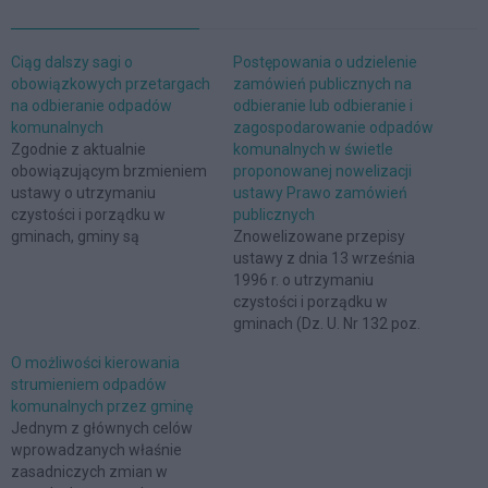
Ciąg dalszy sagi o
Postępowania o udzielenie
obowiązkowych przetargach
zamówień publicznych na
na odbieranie odpadów
odbieranie lub odbieranie i
komunalnych
zagospodarowanie odpadów
Zgodnie z aktualnie
komunalnych w świetle
obowiązującym brzmieniem
proponowanej nowelizacji
ustawy o utrzymaniu
ustawy Prawo zamówień
czystości i porządku w
publicznych
gminach, gminy są
Znowelizowane przepisy
odpowiedzialne za odbiór
ustawy z dnia 13 września
odpadów komunalnych.
1996 r. o utrzymaniu
Jednocześnie są one
czystości i porządku w
zobowiązane do tego, aby
gminach (Dz. U. Nr 132 poz.
zorganizować przetarg na
622 ze zm.) nakładają na
O możliwości kierowania
odbieranie lub odbieranie i
gminy obowiązek
strumieniem odpadów
zagospodarowanie tego
organizowania odbierania
komunalnych przez gminę
typu odpadów. Jak wiemy,
odpadów komunalnych od
Jednym z głównych celów
wymóg przeprowadzenia
właścicieli nieruchomości, na
wprowadzanych właśnie
przez gminy obowiązkowych
których zamieszkują
zasadniczych zmian w
przetargów na odbieranie
mieszkańcy. Jednocześnie