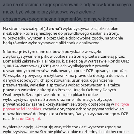
albo na obieranie i zagospodarowanie odpadów komunalnych
może być właśnie przykładowo wydzielenie
obszarowe/geograficzne fragmentów gminy, w którym
wykonywana ma być dana usługa lub podział usługi ze
względu na nieruchomości zamieszkałe i niezamieszkałe,
gdy gmina obejmuje te drugie systemem gospodarki
komunalnej.
W tym kontekście należy zwrócić uwagę na szeroko
komentowane swego czasu postępowania przetargowe
dotyczące budowy dróg lub infrastruktury wodociągowej.
Powszechna była praktyka, zgodnie z którą gmina udzielała
zamówień na poszczególne fragmenty geograficzne takiej
infrastruktury w odrębnych postępowaniach argumentując, że
są one położone na odrębnych obszarowo częściach danej
gminy. Zarówno Komisja Europejska jak i polskie organy
jednoznacznie zakwestionowały taką praktykę. Jako środek
pozwalający na zgodne z prawem „dzielenie” zamówienia