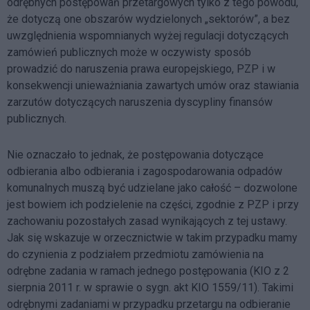
odrębnych postępowań przetargowych tylko z tego powodu,
że dotyczą one obszarów wydzielonych „sektorów”, a bez
uwzględnienia wspomnianych wyżej regulacji dotyczących
zamówień publicznych może w oczywisty sposób
prowadzić do naruszenia prawa europejskiego, PZP i w
konsekwencji unieważniania zawartych umów oraz stawiania
zarzutów dotyczących naruszenia dyscypliny finansów
publicznych.
Nie oznaczało to jednak, że postępowania dotyczące
odbierania albo odbierania i zagospodarowania odpadów
komunalnych muszą być udzielane jako całość – dozwolone
jest bowiem ich podzielenie na części, zgodnie z PZP i przy
zachowaniu pozostałych zasad wynikających z tej ustawy.
Jak się wskazuje w orzecznictwie w takim przypadku mamy
do czynienia z podziałem przedmiotu zamówienia na
odrębne zadania w ramach jednego postępowania (KIO z 2
sierpnia 2011 r. w sprawie o sygn. akt KIO 1559/11). Takimi
odrębnymi zadaniami w przypadku przetargu na odbieranie