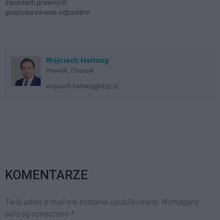
zasadach prawnych
lub odbieranie…
„organ gminy jest
gospodarowania odpadami
obowiązany zorganizować
komunalnymi w Polsce było
przetarg na odbieranie albo
przejęcie przez gminy
na…
władztwa nad tymi
odpadami; najistotniejszym
Wojciech Hartung
zaś aspektem tego
Prawnik, Counsel
władztwa miało być
zapewnienie gminom
wojciech.hartung@dzp.pl
możliwości kontroli
strumienia odpadów
komunalnych. Dlaczego
kontrola nad strumieniem
odpadów jest tak istotna?
Gdyż bez niej trudno…
KOMENTARZE
Twój adres e-mail nie zostanie opublikowany.
Wymagane
pola są oznaczone
*