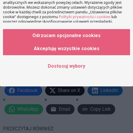
wskazywano właśnie regulacje pozwalające na udzielenie
jednego zamówienia w częściach, niezależnie od tego, czy
podział taki dotyczy obszaru geograficznego, czy innego
wyodrębnienia fragmentu zamówienia.
Odrzucam opcjonalne cookies
Brak podziału na sektory nie wyłącza zatem możliwości
przewidzianej wprost w PZP podziału zamówienia na części,
Akceptuję wszystkie cookies
w tym geograficzne. Nie ma bowiem takiego zakazu
wyrażonego wprost lub pośrednio ani w ustawie o czystości,
Dostosuj wybory
ani tym bardziej w PZP.
Facebook
Share on X
LinkedIn
WhatsApp
Email
Copy Link
PRZECZYTAJ RÓWNIEŻ: