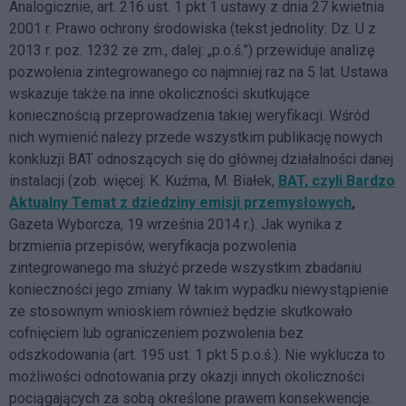
Analogicznie, art. 216 ust. 1 pkt 1 ustawy z dnia 27 kwietnia
2001 r. Prawo ochrony środowiska (tekst jednolity: Dz. U z
2013 r. poz. 1232 ze zm., dalej: „p.o.ś.”) przewiduje analizę
pozwolenia zintegrowanego co najmniej raz na 5 lat. Ustawa
wskazuje także na inne okoliczności skutkujące
koniecznością przeprowadzenia takiej weryfikacji. Wśród
nich wymienić należy przede wszystkim publikację nowych
konkluzji BAT odnoszących się do głównej działalności danej
instalacji (zob. więcej: K. Kuźma, M. Białek,
BAT, czyli Bardzo
Aktualny Temat z dziedziny emisji przemysłowych
,
Gazeta Wyborcza, 19 września 2014 r.). Jak wynika z
brzmienia przepisów, weryfikacja pozwolenia
zintegrowanego ma służyć przede wszystkim zbadaniu
konieczności jego zmiany. W takim wypadku niewystąpienie
ze stosownym wnioskiem również będzie skutkowało
cofnięciem lub ograniczeniem pozwolenia bez
odszkodowania (art. 195 ust. 1 pkt 5 p.o.ś.). Nie wyklucza to
możliwości odnotowania przy okazji innych okoliczności
pociągających za sobą określone prawem konsekwencje.