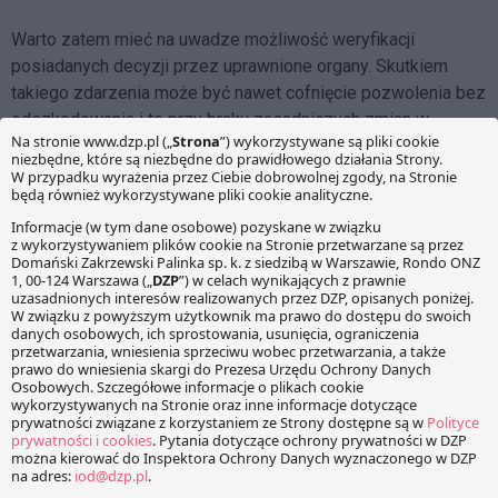
Warto zatem mieć na uwadze możliwość weryfikacji
posiadanych decyzji przez uprawnione organy. Skutkiem
takiego zdarzenia może być nawet cofnięcie pozwolenia bez
odszkodowania i to przy braku zasadniczych zmian w
funkcjonowaniu instalacji. Właściwa ocena grożącego ryzyka
będzie przy tym wymagała między innymi zapoznania się ze
stanem prac nad unijnymi dokumentami opisującymi
najlepsze dostępne techniki oraz porównania wyników
monitoringu wód z celami wskazanymi we właściwych
dokumentach planistycznych. Warto trzymać rękę na pulsie,
aby skutki przeglądu pozwoleń środowiskowych nie stanęły
na drodze realizacji celów biznesowych.
Facebook
Share on X
LinkedIn
WhatsApp
Email
Copy Link