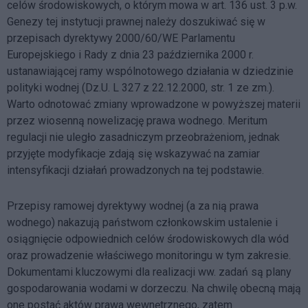
celów środowiskowych, o którym mowa w art. 136 ust. 3 p.w.
Genezy tej instytucji prawnej należy doszukiwać się w
przepisach dyrektywy 2000/60/WE Parlamentu
Europejskiego i Rady z dnia 23 października 2000 r.
ustanawiającej ramy wspólnotowego działania w dziedzinie
polityki wodnej (Dz.U. L 327 z 22.12.2000, str. 1 ze zm.).
Warto odnotować zmiany wprowadzone w powyższej materii
przez wiosenną nowelizację prawa wodnego. Meritum
regulacji nie uległo zasadniczym przeobrażeniom, jednak
przyjęte modyfikacje zdają się wskazywać na zamiar
intensyfikacji działań prowadzonych na tej podstawie.
Przepisy ramowej dyrektywy wodnej (a za nią prawa
wodnego) nakazują państwom członkowskim ustalenie i
osiągnięcie odpowiednich celów środowiskowych dla wód
oraz prowadzenie właściwego monitoringu w tym zakresie.
Dokumentami kluczowymi dla realizacji ww. zadań są plany
gospodarowania wodami w dorzeczu. Na chwilę obecną mają
one postać aktów prawa wewnętrznego, zatem