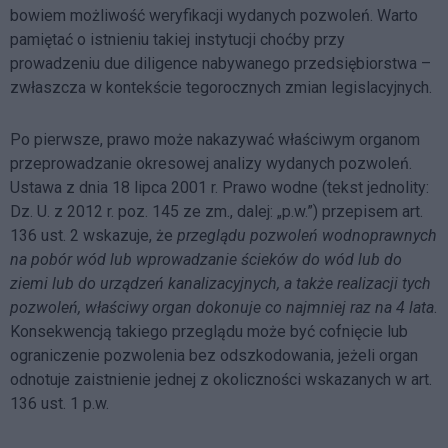
bowiem możliwość weryfikacji wydanych pozwoleń. Warto
pamiętać o istnieniu takiej instytucji choćby przy
prowadzeniu due diligence nabywanego przedsiębiorstwa –
zwłaszcza w kontekście tegorocznych zmian legislacyjnych.
Po pierwsze, prawo może nakazywać właściwym organom
przeprowadzanie okresowej analizy wydanych pozwoleń.
Ustawa z dnia 18 lipca 2001 r. Prawo wodne (tekst jednolity:
Dz. U. z 2012 r. poz. 145 ze zm., dalej: „p.w.”) przepisem art.
136 ust. 2 wskazuje, że
przeglądu pozwoleń wodnoprawnych
na pobór wód lub wprowadzanie ścieków do wód lub do
ziemi lub do urządzeń kanalizacyjnych, a także realizacji tych
pozwoleń, właściwy organ dokonuje co najmniej raz na 4 lata
.
Konsekwencją takiego przeglądu może być cofnięcie lub
ograniczenie pozwolenia bez odszkodowania, jeżeli organ
odnotuje zaistnienie jednej z okoliczności wskazanych w art.
136 ust. 1 p.w.