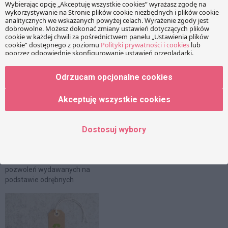
PRZECZYTAJ RÓWNIEŻ:
Krótko o dylematach art. 32
Co nowego w ochronie wód?
Odrzucam opcjonalne cookies
ust. 1 Prawa budowlanego,
Sporo!
czyli jakie pozwolenia
Wodnoprawna permanentna
środowiskowe powinny
rewolucja nie zwalnia tempa.
Akceptuję wszystkie cookies
zostać uzyskane przed
Podczas gdy w Ministerstwie
złożeniem wniosku o
trwają prace nad nowym
pozwolenie na budowę
prawem wodnym, Prezes
Dostosuj wybory
Przepisy prawa
KZGW prowadzi konsultacje
budowlanego obligują
społeczne dwóch ważnych
inwestora do uzyskania m.in.
dokumentów planistycznych.
pozwoleń wydawanych na
Podejmowane działania
podstawie odrębnych
mogą istotnie wpłynąć na
przepisów (tj. innych niż
sytuacje zarówno
prawo budowlane), zanim
podmiotów publicznych jak i
zostanie wydane pozwolenie
przedsiębiorców.
na budowę (art. 32 ust. 1 pkt
Konsultowane dokumenty to