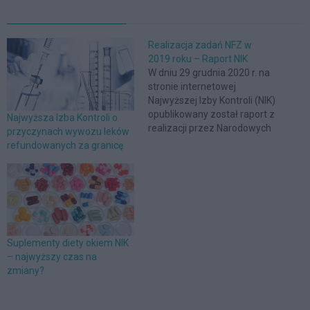
Realizacja zadań NFZ w
2019 roku – Raport NIK
W dniu 29 grudnia 2020 r. na
stronie internetowej
Najwyższej Izby Kontroli (NIK)
opublikowany został raport z
Najwyższa Izba Kontroli o
realizacji przez Narodowych
przyczynach wywozu leków
Fundusz Zdrowia (NFZ)
refundowanych za granicę
zadań w 2019 r. Poniżej
przedstawiamy wybrane
tezy z raportu NIK. Raport
dostępny jest na stronie
internetowej.
Suplementy diety okiem NIK
– najwyższy czas na
zmiany?