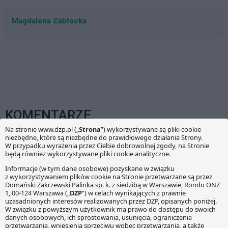
Magdalena Zabłocka
KOMENTARZE
Twój adres e-mail nie zostanie opublikowany.
Wymagane
pola są oznaczone
*
Wiadomość