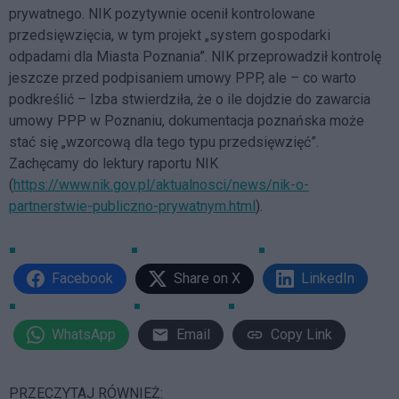
prywatnego. NIK pozytywnie ocenił kontrolowane
przedsięwzięcia, w tym projekt „system gospodarki
odpadami dla Miasta Poznania”. NIK przeprowadził kontrolę
jeszcze przed podpisaniem umowy PPP, ale – co warto
podkreślić – Izba stwierdziła, że o ile dojdzie do zawarcia
umowy PPP w Poznaniu, dokumentacja poznańska może
stać się „wzorcową dla tego typu przedsięwzięć”.
Zachęcamy do lektury raportu NIK
(
https://www.nik.gov.pl/aktualnosci/news/nik-o-
partnerstwie-publiczno-prywatnym.html
).
Facebook
Share on X
LinkedIn
WhatsApp
Email
Copy Link
PRZECZYTAJ RÓWNIEŻ: