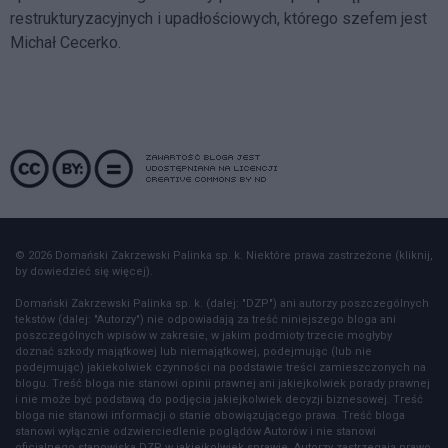
restrukturyzacyjnych i upadłościowych, którego szefem jest
Michał Cecerko.
© 2026 Domański Zakrzewski Palinka sp. k. Niektóre prawa zastrzeżone (kliknij,
by dowiedzieć się więcej).
Domański Zakrzewski Palinka sp. k. (dalej: "DZP") ani autorzy poszczególnych
tekstów (dalej: "Autorzy") nie odpowiadają za treść niniejszego bloga ani
poszczególnych wpisów w zakresie, w jakim podmioty trzecie mogłyby
doznać szkody majątkowej lub niemajątkowej, podejmując (lub nie
podejmując) jakiekolwiek czynności na podstawie treści zamieszczonych na
blogu. Treść bloga nie stanowi opinii prawnej ani jakiejkolwiek porady prawnej
i nie może być podstawą do podjęcia jakiejkolwiek decyzji biznesowej. Treść
bloga nie stanowi informacji o stanie obowiązującego prawa. Treść bloga
stanowi wyłącznie odzwierciedlenie poglądów Autorów i nie stanowi
oficjalnego stanowiska DZP w jakiejkolwiek sprawie. Autorzy zastrzegają prawo