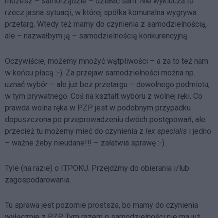
możesz – samorządzie – działać sam. Nie wyklucza to
rzecz jasna sytuacji, w której spółka komunalna wygrywa
przetarg. Wtedy też mamy do czynienia z samodzielnością,
ale – nazwałbym ją – samodzielnością konkurencyjną.
Oczywiście, możemy mnożyć wątpliwości – a za to też nam
w końcu płacą :-). Za przejaw samodzielności można np.
uznać wybór – ale już bez przetargu – dowolnego podmiotu,
w tym prywatnego. Coś na kształt wyboru z wolnej ręki. Co
prawda wolna ręka w PZP jest w podobnym przypadku
dopuszczona po przeprowadzeniu dwóch postępowań, ale
przecież tu możemy mieć do czynienia z
lex specialis
i jedno
– ważne żeby nieudane!!! – załatwia sprawę :-).
Tyle (na razie) o ITPOKU. Przejdźmy do obierania i/lub
zagospodarowania.
Tu sprawa jest pozornie prostsza, bo mamy do czynienia
wyłącznie z PZP. Tym razem o samodzielności nie ma już