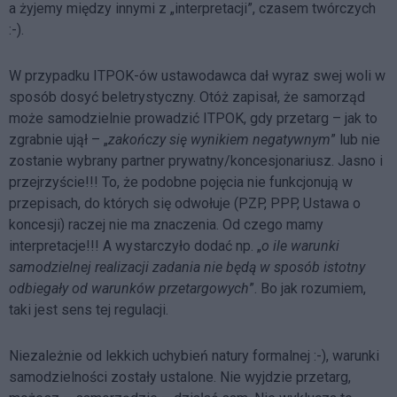
a żyjemy między innymi z „interpretacji”, czasem twórczych
:-).
W przypadku ITPOK-ów ustawodawca dał wyraz swej woli w
sposób dosyć beletrystyczny. Otóż zapisał, że samorząd
może samodzielnie prowadzić ITPOK, gdy przetarg – jak to
zgrabnie ujął – „
zakończy się wynikiem negatywnym
” lub nie
zostanie wybrany partner prywatny/koncesjonariusz. Jasno i
przejrzyście!!! To, że podobne pojęcia nie funkcjonują w
przepisach, do których się odwołuje (PZP, PPP, Ustawa o
koncesji) raczej nie ma znaczenia. Od czego mamy
interpretacje!!! A wystarczyło dodać np. „
o ile warunki
samodzielnej realizacji zadania nie będą w sposób istotny
odbiegały od warunków przetargowych
”. Bo jak rozumiem,
taki jest sens tej regulacji.
Niezależnie od lekkich uchybień natury formalnej :-), warunki
samodzielności zostały ustalone. Nie wyjdzie przetarg,