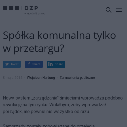
Spółka komunalna tylko
w przetargu?
Tweet
Share
Share
8 maja 2012
Wojciech Hartung
Zamówienia publiczne
Nowy system „zarządzania” śmieciami wprowadza podobno
rewolucję na tym rynku. Wolałbym, żeby wprowadzał
porządek, ale pewnie nie wszystko od razu.
Samorządy zostały zobowiązane do przejęcia