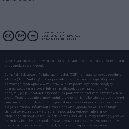
© 2026 Domański Zakrzewski Palinka sp. k. Niektóre prawa zastrzeżone (kliknij,
by dowiedzieć się więcej).
Domański Zakrzewski Palinka sp. k. (dalej: "DZP") ani autorzy poszczególnych
tekstów (dalej: "Autorzy") nie odpowiadają za treść niniejszego bloga ani
poszczególnych wpisów w zakresie, w jakim podmioty trzecie mogłyby
doznać szkody majątkowej lub niemajątkowej, podejmując (lub nie
podejmując) jakiekolwiek czynności na podstawie treści zamieszczonych na
blogu. Treść bloga nie stanowi opinii prawnej ani jakiejkolwiek porady prawnej
i nie może być podstawą do podjęcia jakiejkolwiek decyzji biznesowej. Treść
bloga nie stanowi informacji o stanie obowiązującego prawa. Treść bloga
stanowi wyłącznie odzwierciedlenie poglądów Autorów i nie stanowi
oficjalnego stanowiska DZP w jakiejkolwiek sprawie. Autorzy zastrzegają prawo
do zmiany tekstów oraz poglądów wyrażonych na blogu, w szczególności w
przypadku zmiany prawa lub praktyki orzeczniczej sądów i organów