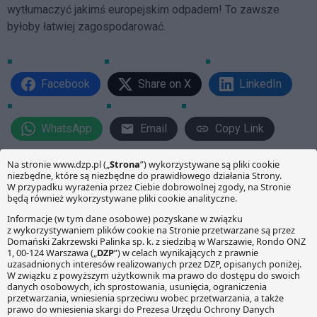
wytłumaczyć jakimś europejskim odpadem! To zawsze
byłoby łatwiej zagospodarować.
Facebook
Share on X
LinkedIn
WhatsApp
Email
Copy Link
PRZECZYTAJ RÓWNIEŻ:
Odbiór i zagospodarowanie
Podmiot trzeci w
odpadów a usługa w
postępowaniu
ogólnym interesie
przetargowym
gospodarczym
Jak wiesz samorządy
Choć od przyjęcia nowelizacji
zostały zobowiązane do
ustawy o utrzymaniu
przejęcia odpowiedzialności
czystości i porządku w
za śmieci, w tym do ich