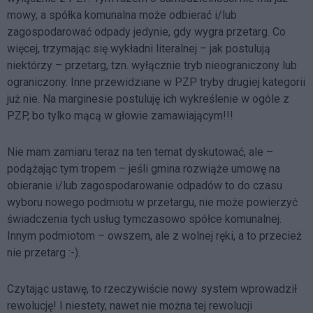
mowy, a spółka komunalna może odbierać i/lub
zagospodarować odpady jedynie, gdy wygra przetarg. Co
więcej, trzymając się wykładni literalnej – jak postulują
niektórzy – przetarg, tzn. wyłącznie tryb nieograniczony lub
ograniczony. Inne przewidziane w PZP tryby drugiej kategorii
już nie. Na marginesie postuluję ich wykreślenie w ogóle z
PZP, bo tylko mącą w głowie zamawiającym!!!
Nie mam zamiaru teraz na ten temat dyskutować, ale –
podążając tym tropem – jeśli gmina rozwiąże umowę na
obieranie i/lub zagospodarowanie odpadów to do czasu
wyboru nowego podmiotu w przetargu, nie może powierzyć
świadczenia tych usług tymczasowo spółce komunalnej.
Innym podmiotom – owszem, ale z wolnej ręki, a to przecież
nie przetarg :-).
Czytając ustawę, to rzeczywiście nowy system wprowadził
rewolucję! I niestety, nawet nie można tej rewolucji