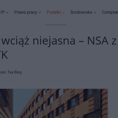
IP
Prawo pracy
Podatki
Środowisko
Complia
 wciąż niejasna – NSA
TK
ości
,
Tax Blog