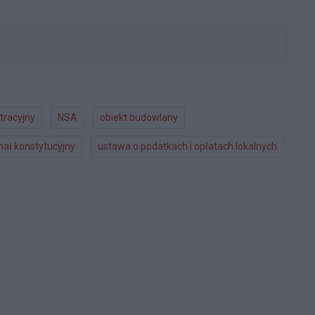
tracyjny
NSA
obiekt budowlany
nał konstytucyjny
ustawa o podatkach i opłatach lokalnych