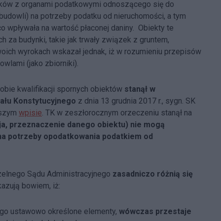
ików z organami podatkowymi odnoszącego się do
ź budowli) na potrzeby podatku od nieruchomości, a tym
 wpływała na wartość płaconej daniny. Obiekty te
h za budynki, takie jak trwały związek z gruntem,
oich wyrokach wskazał jednak, iż w rozumieniu przepisów
wlami (jako zbiorniki).
sobie kwalifikacji spornych obiektów
stanął w
ału Konstytucyjnego
z dnia 13 grudnia 2017 r., sygn. SK
jszym
wpisie
. TK w zeszłorocznym orzeczeniu stanął na
a, przeznaczenie danego obiektu) nie mogą
 na potrzeby opodatkowania podatkiem od
zelnego Sądu Administracyjnego
zasadniczo różnią się
kazują bowiem, iż:
ego ustawowo określone elementy,
wówczas przestaje