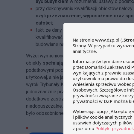
być budynkiem
w rozumieniu ustawy o podatkac
przy dokonywaniu kwalifikacji obiektów należ
czyli przeznaczenie, wyposażenie oraz spo
całości;
fakt, że dany obiekt, że jest
składnikiem syst
kwalifikować go jako budynek (co stanowi
de f
budowlane na budowle i budynki).
Wyżej wymienione wyroki są niezwykle istotne dla 
obiekty
spełniające ustawową definicję budynku
podatkowymi podnosili, żeby takie obiekty kwalifi
użytkowej, a nie jako budowle, których podstawą o
wyrok Trybunały Konstytucyjnego mógł ich przekona
jednoznacznie przesądzi, że wprowadzane dotychc
dodatkowe zastrzeżenia do definicji budynku na p
niedopuszczalne. Pozostaje mieć nadzieję, że s
było odosobnione, a orzeczenie Trybunału w nastę