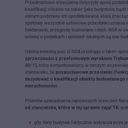
Przedmiotowe orzeczenia dotyczyły sporu podatn
kwalifikacji silosów na cukier (jako budynków, bąd
samym podstawy ich opodatkowania, która znacząco
spełniały wszystkie ustawowe przesłanki uznania ic
fundamenty, przegrody budowlane i dach. NSA w sw
ustawy o podatkach i opłatach lokalnych są one budo
Istotną kwestią jest, iż NSA orzekając o takim spo
sprzeczności z przełomowym wyrokiem Trybun
48/15, który komentowaliśmy w naszym wcześnie
stanowisku, że
pozaustawowe przesłanki (funkcj
decydować o kwalifikacji obiektu budowlanego
nieruchomości.
Pisemne uzasadnienia najnowszych orzeczeń Nac
od stanowiska, które w tej sprawie zajął TK
, ws
gdy dany budynek faktycznie wykracza poza j