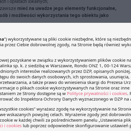
h i opłatach lokalnych;
y zawsze
mieć na uwadze jego elementy funkcjonalne,
sób i możliwości wykorzystania tego obiektu jako
emu technologicznego
przesądza o tym, że nie można
acto
nową przesłankę pozaustawową dzielącą obiektu
podatników podatku od nieruchomości, którzy posiadają
. Podatnicy częstokroć wchodząc w spory z organami
kować jako budynki opodatkowane od ich powierzchni
podatkowania jest ich wartość początkowa. Grudniowy
ć, że spory z organami zakończą się dla nich pomyślnie i
zas przez organy podatkowe i sądy administracyjne
otrzeby opodatkowania podatkiem od nieruchomości są
tanowisko zaprezentowane w komentowanych wyrokach NSA
pnych rozpatrywanych sprawach będzie respektowane.