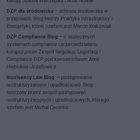
kierują Joanna Wierzejska i Artur Nowak
DZP dla środowiska
– ochrona środowiska w
przepisach. Blog tworzy Praktyka Infrastruktury i
Energetyki, której szefem jest Marcin Krakowiak
DZP Compliance Blog
– o skutecznych
systemach compliance i przeciwdziałaniu
korupcji pisze
Zespół Regulacji, Legislacji i
Compliance DZP
pod kierownictwem Anny
Hlebickiej-Józefowicz
Insolvency Law Blog
–
postępowania
restrukturyzacyjne i upadłościowe. Blog
tworzony przez zespół postępowań
restrukturyzacyjnych i upadłościowych, którego
szefem jest Michał Cecerko.