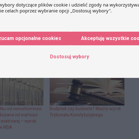
edIn
WhatsApp
Email
zucam opcjonalne cookies
Akceptuję wszystkie co
Dostosuj wybory
ku od nieruchomości
Budynek czy budowla? Ważny wyrok
liczana od wartości
Trybunału Konstytucyjnego
i wiatrowej – wyrok
ów NSA