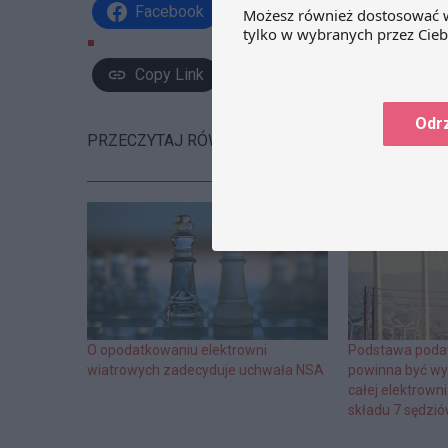
Facebook
Share on X
Link
Copy Link
Odr
PRZECZYTAJ RÓWNIEŻ:
O opodatkowaniu elektrowni
Podstawa podat
wiatrowych zadecyduje uchwała NSA
powinna być wy
całej elektrown
składu 7 sędzi