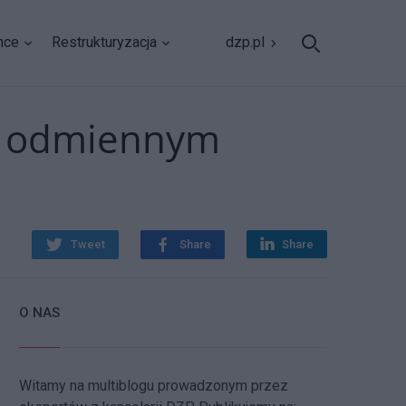
nce
Restrukturyzacja
dzp.pl
 z odmiennym
Tweet
Share
Share
O NAS
Witamy na multiblogu prowadzonym przez