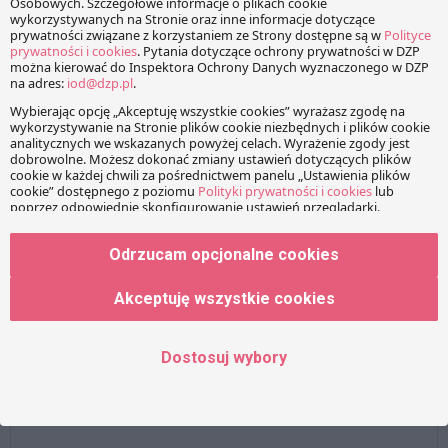
od towarów i usług
wniesienia własnej…
wartość nominalna
wkład neipienieżny
KOMENTARZE
Twój adres e-mail nie zostanie opublikowany.
Wymagane
Odrzucam opcjonalne cookies
pola są oznaczone
*
Akceptuję wszystkie cookies
Wiadomość
Dostosuj wybory