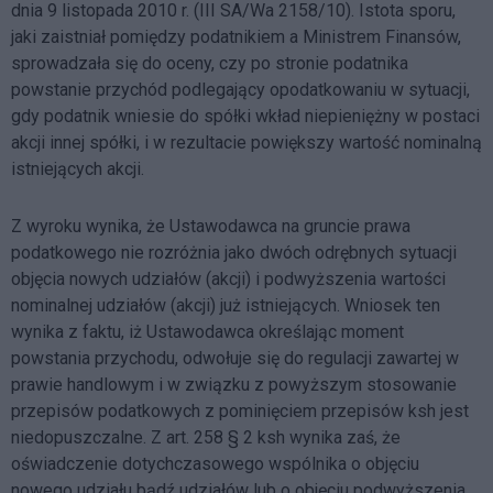
dnia 9 listopada 2010 r. (III SA/Wa 2158/10). Istota sporu,
jaki zaistniał pomiędzy podatnikiem a Ministrem Finansów,
sprowadzała się do oceny, czy po stronie podatnika
powstanie przychód podlegający opodatkowaniu w sytuacji,
gdy podatnik wniesie do spółki wkład niepieniężny w postaci
akcji innej spółki, i w rezultacie powiększy wartość nominalną
istniejących akcji.
Z wyroku wynika, że Ustawodawca na gruncie prawa
podatkowego nie rozróżnia jako dwóch odrębnych sytuacji
objęcia nowych udziałów (akcji) i podwyższenia wartości
nominalnej udziałów (akcji) już istniejących. Wniosek ten
wynika z faktu, iż Ustawodawca określając moment
powstania przychodu, odwołuje się do regulacji zawartej w
prawie handlowym i w związku z powyższym stosowanie
przepisów podatkowych z pominięciem przepisów ksh jest
niedopuszczalne. Z art. 258 § 2 ksh wynika zaś, że
oświadczenie dotychczasowego wspólnika o objęciu
nowego udziału bądź udziałów lub o objęciu podwyższenia