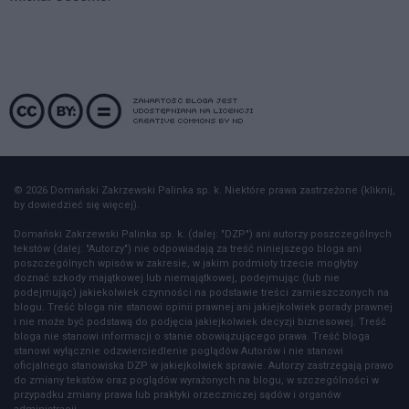
© 2026 Domański Zakrzewski Palinka sp. k. Niektóre prawa zastrzeżone (kliknij,
by dowiedzieć się więcej).
Domański Zakrzewski Palinka sp. k. (dalej: "DZP") ani autorzy poszczególnych
tekstów (dalej: "Autorzy") nie odpowiadają za treść niniejszego bloga ani
poszczególnych wpisów w zakresie, w jakim podmioty trzecie mogłyby
doznać szkody majątkowej lub niemajątkowej, podejmując (lub nie
podejmując) jakiekolwiek czynności na podstawie treści zamieszczonych na
blogu. Treść bloga nie stanowi opinii prawnej ani jakiejkolwiek porady prawnej
i nie może być podstawą do podjęcia jakiejkolwiek decyzji biznesowej. Treść
bloga nie stanowi informacji o stanie obowiązującego prawa. Treść bloga
stanowi wyłącznie odzwierciedlenie poglądów Autorów i nie stanowi
oficjalnego stanowiska DZP w jakiejkolwiek sprawie. Autorzy zastrzegają prawo
do zmiany tekstów oraz poglądów wyrażonych na blogu, w szczególności w
przypadku zmiany prawa lub praktyki orzeczniczej sądów i organów