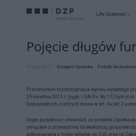
Life Sciences
Pojęcie długów fun
14 lipca 2011
Grzegorz Sprawka
Podatki dochodowe
Przedmiotem rozstrzygnięcia wyroku wydanego pr
29 kwietnia 2011 r. (sygn. I SA/Po 96/11) było m.in.
funkcjonalnych, o których mowa w art. 4a pkt 2 ustaw
Organ podatkowy stwierdził, że podatnik (spółka ja
związane z prowadzoną działalnością gospodarczą 
zobowiązania z tytułu składek na ZUS oraz na Zak