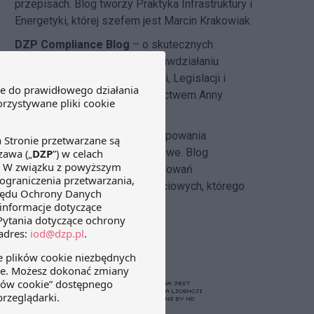
przepisach. Blog tworzy Praktyka Infrastruktury i
Energetyki, której szefem jest Marcin Krakowiak
DZP Compliance Blog
– o skutecznych
systemach compliance i przeciwdziałaniu
korupcji pisze
Zespół Regulacji, Legislacji i
Compliance DZP
pod kierownictwem Anny
Hlebickiej-Józefowicz
Insolvency Law Blog
–
postępowania
restrukturyzacyjne i upadłościowe. Blog
tworzony przez zespół postępowań
restrukturyzacyjnych i upadłościowych, którego
szefem jest Michał Cecerko.