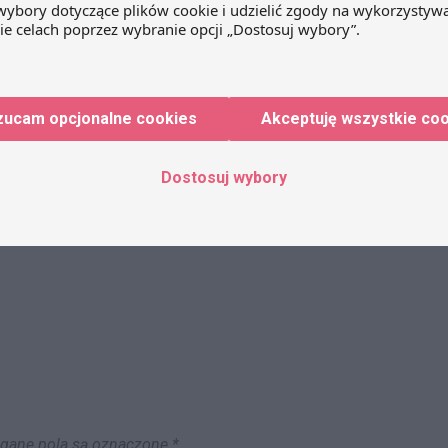
ne przepisy budzą
Za pięć dwunasta –
działów spółek
Cyberbezpieczeństwo – nowa
ustawa
zucam opcjonalne cookies
Akceptuję wszystkie co
Dostosuj wybory
ane pola są oznaczone
*