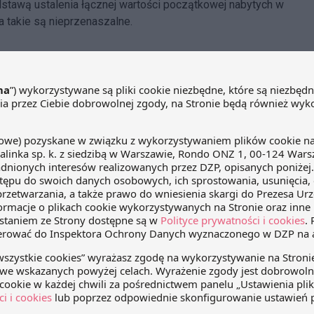
odstawą ustalenia łącznej wartości początkowej nabytych w
 takie są nieprzenaszalne.
edIn
WhatsApp
Email