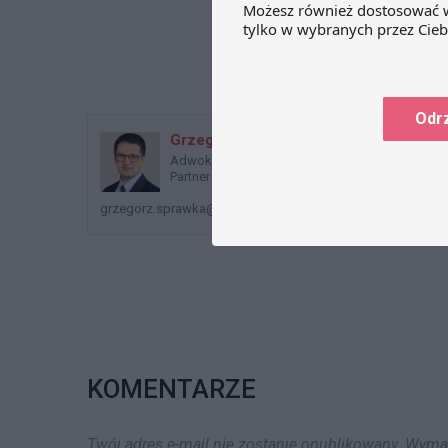
JPK_CIT Niejas
prawnych („CIT”), zostało
wątpliwości od
potwierdzone w interpretacji
zagranicznych
indywidualnej wydanej przez
Dyrektora Izby Skarbowej w Poznaniu
z dnia 13 października 2011 r. (ILPB3-
423-324/11-2/MM).…
Odr
Grzegorz Sprawka
Adwokat, Doradca Podatkowy,
Partner
grzegorz.sprawka@dzp.pl
KOMENTARZE
Twój adres e-mail nie zostanie opublikowany.
Wymag