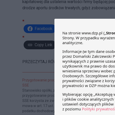
kapitałowej dla ustalenia wartości firmy będącej p
drodze aportu środków trwałych, gdyż zobowiązania
Facebook
Share on X
Link
Copy Link
PRZECZYTAJ RÓWNIEŻ:
Przygotowanie produkcji wyrobów w
SSE
Stanowisko spółki, zgodnie z którym,
przygotowanie produkcji wyrobów w
SSE korzysta ze zwolnienia o którym
mowa w art. 17 ust. 1 pkt 34 ustawy o
podatku dochodowym od osób