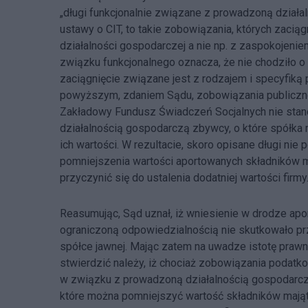
„długi funkcjonalnie związane z prowadzoną działal
ustawy o CIT, to takie zobowiązania, których zacią
działalności gospodarczej a nie np. z zaspokojen
związku funkcjonalnego oznacza, że nie chodziło o 
zaciągnięcie związane jest z rodzajem i specyfiką
powyższym, zdaniem Sądu, zobowiązania publiczn
Zakładowy Fundusz Świadczeń Socjalnych nie stan
działalnością gospodarczą zbywcy, o które spółka 
ich wartości. W rezultacie, skoro opisane długi nie
pomniejszenia wartości aportowanych składników m
przyczynić się do ustalenia dodatniej wartości firmy
Reasumując, Sąd uznał, iż wniesienie w drodze apor
ograniczoną odpowiedzialnością nie skutkowało p
spółce jawnej. Mając zatem na uwadze istotę pra
stwierdzić należy, iż chociaż zobowiązania podatk
w związku z prowadzoną działalnością gospodarczą 
które można pomniejszyć wartość składników maj