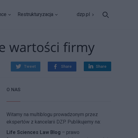
nce
Restrukturyzacja
dzp.pl
e wartości firmy
Tweet
Share
Share
O NAS
Witamy na multiblogu prowadzonym przez
ekspertów z kancelarii DZP. Publikujemy na:
Life Sciences Law Blog
– prawo