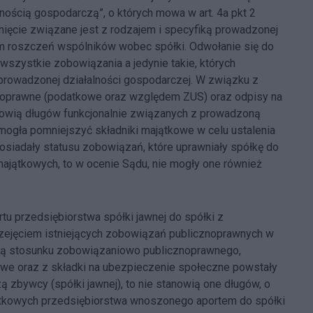
nością gospodarczą”, o których mowa w art. 4a pkt 2
gnięcie związane jest z rodzajem i specyfiką prowadzonej
iem roszczeń wspólników wobec spółki. Odwołanie się do
wszystkie zobowiązania a jedynie takie, których
 prowadzonej działalności gospodarczej. W związku z
oprawne (podatkowe oraz względem ZUS) oraz odpisy na
owią długów funkcjonalnie związanych z prowadzoną
mogła pomniejszyć składniki majątkowe w celu ustalenia
 posiadały statusu zobowiązań, które uprawniały spółkę do
ajątkowych, to w ocenie Sądu, nie mogły one również
.
tu przedsiębiorstwa spółki jawnej do spółki z
rzejęciem istniejących zobowiązań publicznoprawnych w
wną stosunku zobowiązaniowo publicznoprawnego,
owe oraz z składki na ubezpieczenie społeczne powstały
zbywcy (spółki jawnej), to nie stanowią one długów, o
ątkowych przedsiębiorstwa wnoszonego aportem do spółki