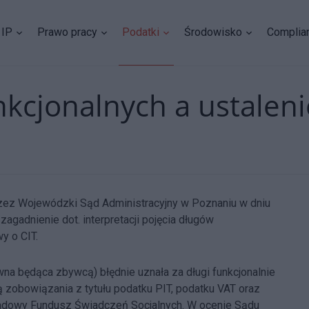
IP
Prawo pracy
Podatki
Środowisko
Complia
kcjonalnych a ustaleni
zez Wojewódzki Sąd Administracyjny w Poznaniu w dniu
 zagadnienie dot. interpretacji pojęcia długów
y o CIT.
wna będąca zbywcą) błędnie uznała za długi funkcjonalnie
zobowiązania z tytułu podatku PIT, podatku VAT oraz
ładowy Fundusz Świadczeń Socjalnych. W ocenie Sądu