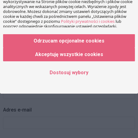
pola są oznaczone
*
Wiadomość
Odrzucam opcjonalne cookies
Akceptuję wszystkie cookies
Dostosuj wybory
Imię
Adres e-mail