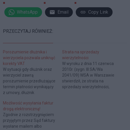
WhatsApp
Email
Copy Link
PRZECZYTAJ RÓWNIEŻ:
Porozumienie dłużnika i
Strata na sprzedaży
wierzyciela pozwala uniknąć
wierzytelności
korekty VAT
W wyroku z dnia 11 czerwca
W sytuacji gdy dłużnik oraz
2010r. (sygn. III SA/Wa
wierzyciel zawrą
2041/09) WSA w Warszawie
porozumienie przedłużające
stwierdził, że strata na
termin płatności wynikający
sprzedaży wierzytelności,
z umowy, dłużnik
która uprzednio na
zobowiązany będzie do
podstawie art. 14 u.p.d.f.
Możliwość wysyłania faktur
zmniejszenia kwoty podatku
została zarachowana jako
drogą elektroniczną!
naliczonego z upływem 150
przychód należny, a która na
Zgodnie z rozstrzygnięciem
dni od dnia, w którym upłynie
podstawie art. 23 ust. 1 pkt
przyjętym przez Sąd faktury
termin płatności wynikający
34 u.p.d.f. podlega zaliczeniu
wysłane mailem albo
z porozumienia, a nie
do kosztów uzyskania