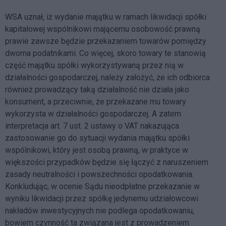
WSA uznał, iż wydanie majątku w ramach likwidacji spółki
kapitałowej wspólnikowi mającemu osobowość prawną
prawie zawsze będzie przekazaniem towarów pomiędzy
dwoma podatnikami. Co więcej, skoro towary te stanowią
część majątku spółki wykorzystywaną przez nią w
działalności gospodarczej, należy założyć, że ich odbiorca
również prowadzący taką działalność nie działa jako
konsument, a przeciwnie, że przekazane mu towary
wykorzysta w działalności gospodarczej. A zatem
interpretacja art. 7 ust. 2 ustawy o VAT nakazująca
zastosowanie go do sytuacji wydania majątku spółki
wspólnikowi, który jest osobą prawną, w praktyce w
większości przypadków będzie się łączyć z naruszeniem
zasady neutralności i powszechności opodatkowania.
Konkludując, w ocenie Sądu nieodpłatne przekazanie w
wyniku likwidacji przez spółkę jedynemu udziałowcowi
nakładów inwestycyjnych nie podlega opodatkowaniu,
bowiem czynność ta związana jest z prowadzeniem