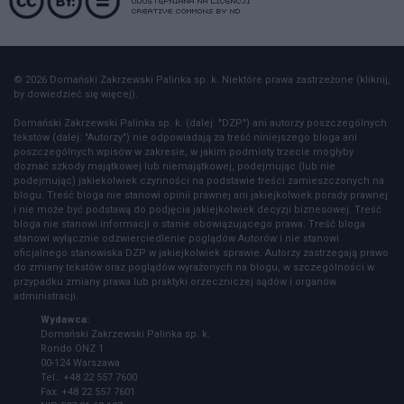
© 2026 Domański Zakrzewski Palinka sp. k. Niektóre prawa zastrzeżone (kliknij,
by dowiedzieć się więcej).
Domański Zakrzewski Palinka sp. k. (dalej: "DZP") ani autorzy poszczególnych
tekstów (dalej: "Autorzy") nie odpowiadają za treść niniejszego bloga ani
poszczególnych wpisów w zakresie, w jakim podmioty trzecie mogłyby
doznać szkody majątkowej lub niemajątkowej, podejmując (lub nie
podejmując) jakiekolwiek czynności na podstawie treści zamieszczonych na
blogu. Treść bloga nie stanowi opinii prawnej ani jakiejkolwiek porady prawnej
i nie może być podstawą do podjęcia jakiejkolwiek decyzji biznesowej. Treść
bloga nie stanowi informacji o stanie obowiązującego prawa. Treść bloga
stanowi wyłącznie odzwierciedlenie poglądów Autorów i nie stanowi
oficjalnego stanowiska DZP w jakiejkolwiek sprawie. Autorzy zastrzegają prawo
do zmiany tekstów oraz poglądów wyrażonych na blogu, w szczególności w
przypadku zmiany prawa lub praktyki orzeczniczej sądów i organów
administracji.
Wydawca:
Domański Zakrzewski Palinka sp. k.
Rondo ONZ 1
00-124 Warszawa
Tel.: +48 22 557 7600
Fax: +48 22 557 7601