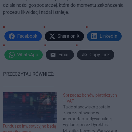
działalności gospodarczej, która do momentu zakończenia
procesu likwidacji nadal istnieje.
Facebook
Share on X
LinkedIn
WhatsApp
Email
Copy Link
PRZECZYTAJ RÓWNIEŻ:
Sprzedaż bonów płatniczych
– VAT
Takie stanowisko zostało
zaprezentowane w
interpretacji indywidualnej
wydanej przez Dyrektora
Fundusze inwestycyjne będą
Izby Skarbowej w Warszawie