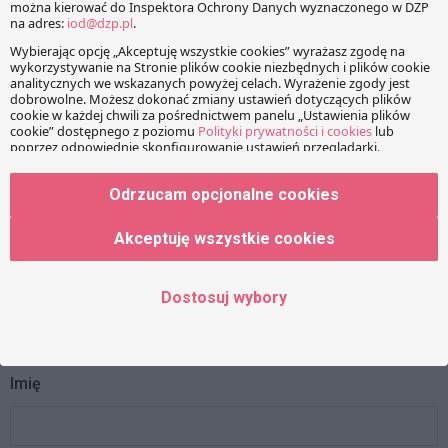
KOMENTARZE
Twój adres e-mail nie zostanie opublikowany.
Wymagane
pola są oznaczone
*
Wiadomość
Odrzucam opcjonalne cookies
Akceptuję wszystkie cookies
Dostosuj wybory
Imię