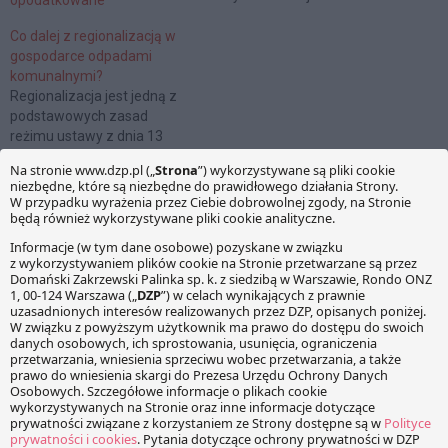
opodatkowane
w dniu 7 kwietnia 2011 r.
(znak IPPP1-443-1340/10-
Co dalej z regionalizacją w
4/PR). We wniosku o
gospodarce odpadami
wydanie interpretacji,
komunalnymi?
podatnik przedstawił
Regionalizacja jest jedną z
następujące zdarzenie
podstawowych zasad
przyszłe. W ramach
reżimu ustawy z dnia 13
prowadzonej działalności
września 1996 r. o
gospodarczej polegającej na
utrzymaniu czystości i
świadczeniu usług
porządku w gminach (tekst
telekomunikacyjnych
jednolity: Dz.U. z 2013 r. poz.
podatnik zamierza podpisać
1399, dalej: u.c.p.g.) Zgodnie
z kontrahentem umowę, w
z art. 9e ust. 1 pkt 2 tej
Jan Czerwiński
ramach,…
ustawy, podmiot odbierający
Radca Prawny, Partner
od właścicieli nieruchomości
zmieszane odpady
jan.czerwinski@dzp.pl
komunalne, odpady…