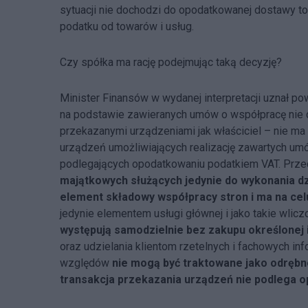
sytuacji nie dochodzi do opodatkowanej dostawy t
podatku od towarów i usług.
Czy spółka ma rację podejmując taką decyzję?
Minister Finansów w wydanej interpretacji uznał p
na podstawie zawieranych umów o współpracę nie 
przekazanymi urządzeniami jak właściciel – nie m
urządzeń umożliwiających realizację zawartych um
podlegających opodatkowaniu podatkiem VAT. Prz
majątkowych służących jedynie do wykonania dz
element składowy współpracy stron i ma na celu 
jedynie elementem usługi głównej i jako takie wli
występują samodzielnie bez zakupu określonej 
oraz udzielania klientom rzetelnych i fachowych info
względów
nie mogą być traktowane jako odrębn
transakcja przekazania urządzeń nie podlega 