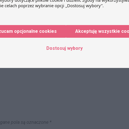
1/443-839/11/AL. W przedmiotowej
sprawie wątpliwości podatnika
dotyczyły obowiązku…
zucam opcjonalne cookies
Akceptuję wszystkie co
Dostosuj wybory
ane pola są oznaczone
*