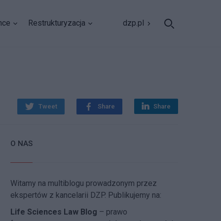
nce
Restrukturyzacja
dzp.pl
Tweet
Share
Share
O NAS
Witamy na multiblogu prowadzonym przez
ekspertów z kancelarii DZP. Publikujemy na:
Life Sciences Law Blog
– prawo