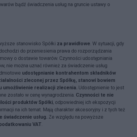
owarów bądź świadczenia usług na gruncie ustawy o
owyższe stanowisko Spółki
za prawidłowe
. W sytuacji, gdy
dochodzi do przeniesienia prawa do rozporządzania
a mowy o dostawie towarów. Czynności udostępniania
ów, nie można uznać również za świadczenie usług
edmiotowe
udostępnianie kontrahentom składników
iałalności zleconej przez Spółkę, stanowi bowiem
umożliwienie realizacji zlecenia.
Udostępnienie to jest
czone zostało w cenę wynagrodzenia.
Czynności te nie
ilości produktów Spółki
, odpowiedniej ich ekspozycji
rmacji na ich temat. Mają charakter akcesoryjny i z tych też
e świadczenie usług.
Ze względu na powyższe
opodatkowaniu VAT
.