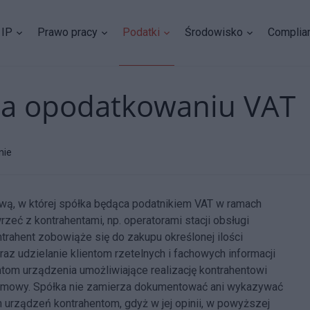
IP
Prawo pracy
Podatki
Środowisko
Complia
ega opodatkowaniu VAT
nie
wą, w której spółka będąca podatnikiem VAT w ramach
zeć z kontrahentami, np. operatorami stacji obsługi
rahent zobowiąże się do zakupu określonej ilości
raz udzielanie klientom rzetelnych i fachowych informacji
ntom urządzenia umożliwiające realizację kontrahentowi
 umowy. Spółka nie zamierza dokumentować ani wykazywać
urządzeń kontrahentom, gdyż w jej opinii, w powyższej