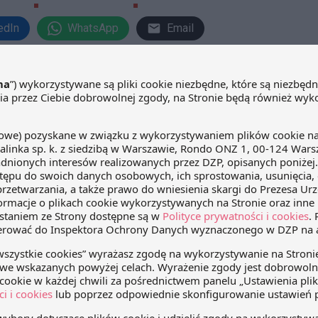
edIn
WhatsApp
Email
Obowiązek korygowania danych
nabywcy
Istniej obowiązek korygowania
danych nabywcy na otrzymanych
fakturach VAT, które wysatwione
zostaną na półki przejmowane po
dniu przejęcia. Taka konkluzja wyłania
arty paliwowe to
się z interpretacji indywidualnej prawa
e
podatkowego z dnia 29 sierpnia 2011
r. wydanej przez Dyrektora Izby
Skarbowej w Katowicach nr IBPP