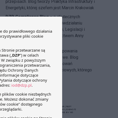
przepisach. Blog tworzy Praktyka Infrastruktury i
Energetyki, której szefem jest Marcin Krakowiak
DZP Compliance Blog
– o skutecznych
systemach compliance i przeciwdziałaniu
korupcji pisze
Zespół Regulacji, Legislacji i
Compliance DZP
pod kierownictwem Anny
Hlebickiej-Józefowicz
Insolvency Law Blog
–
postępowania
restrukturyzacyjne i upadłościowe. Blog
tworzony przez zespół postępowań
restrukturyzacyjnych i upadłościowych, którego
szefem jest Michał Cecerko.