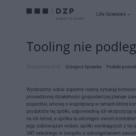
Life Sciences
Tooling nie podl
30 września 2010
Grzegorz Sprawka
Podatki pośred
Wyobraźmy sobie zupełnie realną sytuację bizneso
prowadzonej działalności gospodarczej planuje zawr
pojazdów, umowę o współpracę w ramach której kont
produktów tej spółki, odpowiednią ich ekspozycję o
na ich temat, a spółka ta udostępni swoim kontrahe
jego zobowiązań wobec spółki wynikających z tej
VAT należnego w związku z udostępnianiem swoich 