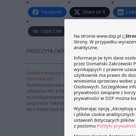
Facebook
Share on X
Link
Copy Link
PRZECZYTAJ RÓWNIEŻ:
Spółka przejmująca ma prawo do
odliczenia VAT
Spółka przejmująca ma prawo do
odliczenia VAT z faktury wystawionej
na spółkę przejmowaną przed dniem
połączenia. Taka konkluzja wyłania
się z interpretacji indywidualnej prawa
Zdaniem TSUE k
podatkowego z dnia 29 sierpnia 2011
usługi finansow
r. wydanej przez Dyrektora Izby
Skarbowej w Katowicach nr
IBPP!/443-836/11/AL. W