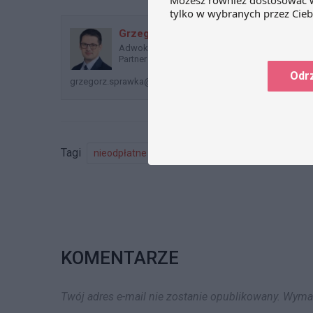
przedmiotowej sprawie wątpliwości
podatnika dotyczyły prawa do
Grzegorz Sprawka
obniżenia kwoty…
Adwokat, Doradca Podatkowy,
Partner
Odr
grzegorz.sprawka@dzp.pl
Tagi
nieodpłatne przekazywanie
tooling
VAT
KOMENTARZE
Twój adres e-mail nie zostanie opublikowany.
Wymag