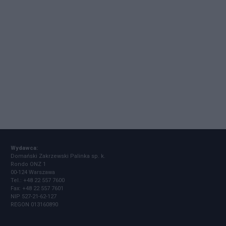
Wydawca:
Domański Zakrzewski Palinka sp. k.
Rondo ONZ 1
00-124 Warszawa
Tel.: +48 22 557 7600
Fax: +48 22 557 7601
NIP 527-21-62-127
REGON 013160890