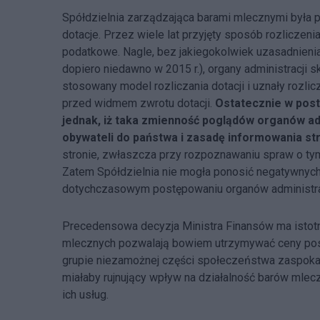
Spółdzielnia zarządzająca barami mlecznymi była 
dotacje. Przez wiele lat przyjęty sposób rozliczen
podatkowe. Nagle, bez jakiegokolwiek uzasadnienia 
dopiero niedawno w 2015 r.), organy administracji
stosowany model rozliczania dotacji i uznały rozlic
przed widmem zwrotu dotacji.
Ostatecznie w pos
jednak, iż taka zmienność poglądów organów ad
obywateli do państwa i zasadę informowania st
stronie, zwłaszcza przy rozpoznawaniu spraw o tym
Zatem Spółdzielnia nie mogła ponosić negatywnych
dotychczasowym postępowaniu organów administra
Precedensowa decyzja Ministra Finansów ma istotn
mlecznych pozwalają bowiem utrzymywać ceny pos
grupie niezamożnej części społeczeństwa zaspokaj
miałaby rujnujący wpływ na działalność barów mle
ich usług.