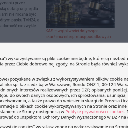
zyznaniu przez
ką dotacji unijnej dla
larni nie można było
żółtym pasku TVN24, a
wiadomość niezwykle
KAS – wątpliwości dotyczące
dla Poznania, ale dla
skarżenia interpretacji podatkowych
ojektów
nych, w tym projektów
isji daje nadzieję, że
twarcie przy
zwrot dotacji