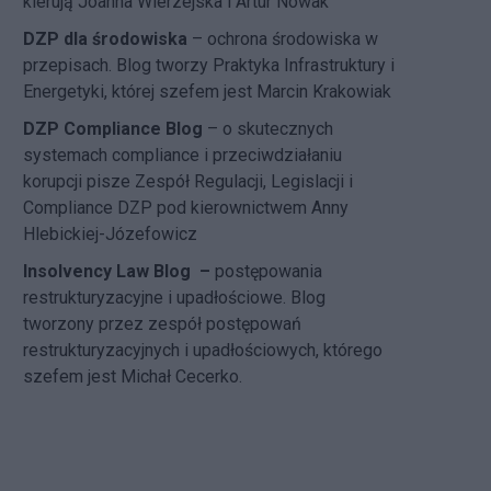
kierują Joanna Wierzejska i Artur Nowak
DZP dla środowiska
– ochrona środowiska w
przepisach. Blog tworzy Praktyka Infrastruktury i
Energetyki, której szefem jest Marcin Krakowiak
DZP Compliance Blog
– o skutecznych
systemach compliance i przeciwdziałaniu
korupcji pisze
Zespół Regulacji, Legislacji i
Compliance DZP
pod kierownictwem Anny
Hlebickiej-Józefowicz
Insolvency Law Blog
–
postępowania
restrukturyzacyjne i upadłościowe. Blog
tworzony przez zespół postępowań
restrukturyzacyjnych i upadłościowych, którego
szefem jest Michał Cecerko.