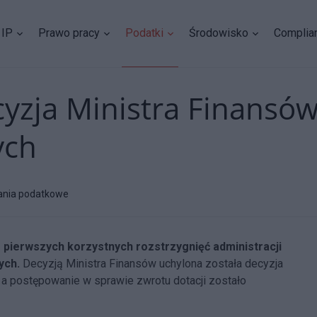
IP
Prawo pracy
Podatki
Środowisko
Complia
zja Ministra Finansów
ych
ania podatkowe
 pierwszych korzystnych rozstrzygnięć administracji
ych.
Decyzją Ministra Finansów uchylona została decyzja
i, a postępowanie w sprawie zwrotu dotacji zostało