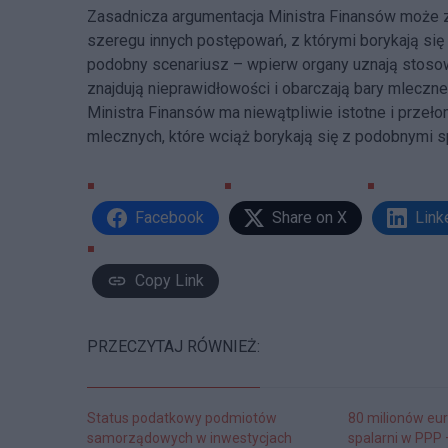
Zasadnicza argumentacja Ministra Finansów może
szeregu innych postępowań, z którymi borykają się
podobny scenariusz – wpierw organy uznają stosowa
znajdują nieprawidłowości i obarczają bary mleczn
Ministra Finansów ma niewątpliwie istotne i prze
mlecznych, które wciąż borykają się z podobnymi 
Facebook
Share on X
Link
Copy Link
PRZECZYTAJ RÓWNIEŻ:
Status podatkowy podmiotów
80 milionów eur
samorządowych w inwestycjach
spalarni w PPP 