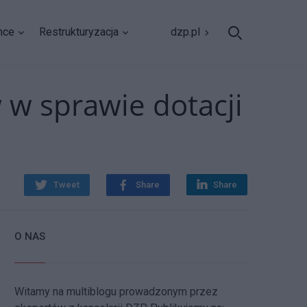
nce
Restrukturyzacja
dzp.pl
 w sprawie dotacji
Tweet
Share
Share
O NAS
Witamy na multiblogu prowadzonym przez