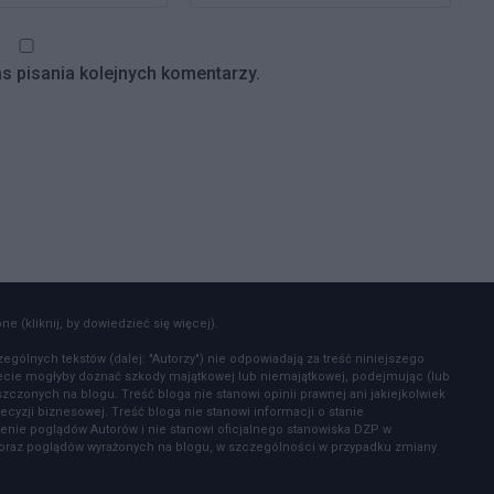
s pisania kolejnych komentarzy.
e (kliknij, by dowiedzieć się więcej).
zególnych tekstów (dalej: "Autorzy") nie odpowiadają za treść niniejszego
zecie mogłyby doznać szkody majątkowej lub niemajątkowej, podejmując (lub
czonych na blogu. Treść bloga nie stanowi opinii prawnej ani jakiejkolwiek
ecyzji biznesowej. Treść bloga nie stanowi informacji o stanie
enie poglądów Autorów i nie stanowi oficjalnego stanowiska DZP w
ów oraz poglądów wyrażonych na blogu, w szczególności w przypadku zmiany