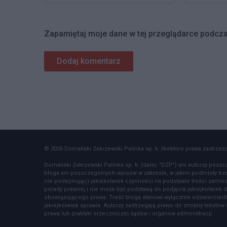
Zapamiętaj moje dane w tej przeglądarce podcza
© 2026 Domański Zakrzewski Palinka sp. k. Niektóre prawa zastrzeżon
Domański Zakrzewski Palinka sp. k. (dalej: "DZP") ani autorzy poszc
bloga ani poszczególnych wpisów w zakresie, w jakim podmioty tr
nie podejmując) jakiekolwiek czynności na podstawie treści zamiesz
porady prawnej i nie może być podstawą do podjęcia jakiejkolwiek d
obowiązującego prawa. Treść bloga stanowi wyłącznie odzwierciedl
jakiejkolwiek sprawie. Autorzy zastrzegają prawo do zmiany tekst
prawa lub praktyki orzeczniczej sądów i organów administracji.