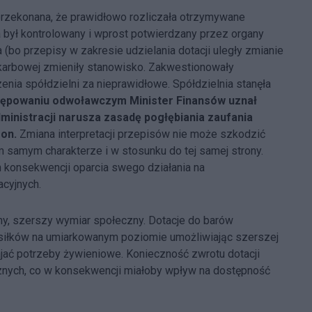
przekonana, że prawidłowo rozliczała otrzymywane
ia był kontrolowany i wprost potwierdzany przez organy
(bo przepisy w zakresie udzielania dotacji uległy zmianie
 skarbowej zmieniły stanowisko. Zakwestionowały
zenia spółdzielni za nieprawidłowe. Spółdzielnia stanęła
tępowaniu odwoławczym Minister Finansów uznał
ministracji narusza zasadę pogłębiania zaufania
ron.
Zmiana interpretacji przepisów nie może szkodzić
 samym charakterze i w stosunku do tej samej strony.
 konsekwencji oparcia swego działania na
cyjnych.
y, szerszy wymiar społeczny. Dotacje do barów
iłków na umiarkowanym poziomie umożliwiając szerszej
ać potrzeby żywieniowe. Konieczność zwrotu dotacji
cznych, co w konsekwencji miałoby wpływ na dostępność