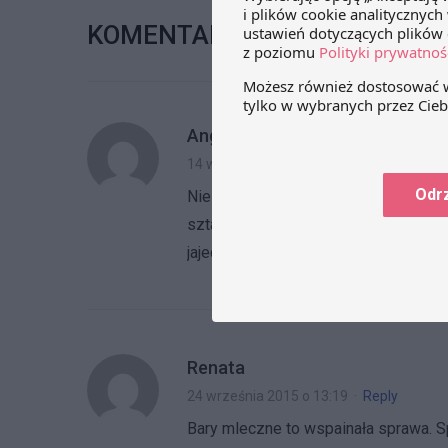
KOMENTARZE 4
Angela
14 września 2015 o 15:26
·
Reply
Odr
Nie mogłam posiąść się ze zdziwieni
sztampowy przykład prawnych idioty
jajecznicy.. Głupota nadrzędna.
Renata
24 września 2015 o 13:19
·
Reply
Bary mleczne to wspainała sprawa. S