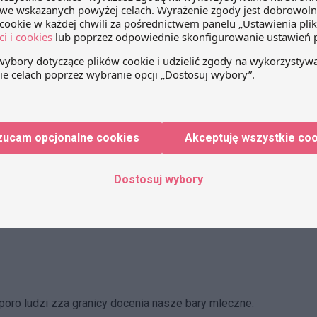
zucam opcjonalne cookies
Akceptuję wszystkie co
a gdy padł wyrok o zwrocie dotacji. Moim zdaniem to taki
zmów. Zwróć milion złotych bo dodałeś oczek do
Dostosuj wybory
poro ludzi zza granicy docenia nasze bary mleczne.