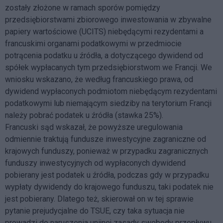
zostały złożone w ramach sporów pomiędzy
przedsiębiorstwami zbiorowego inwestowania w zbywalne
papiery wartościowe (UCITS) niebędącymi rezydentami a
francuskimi organami podatkowymi w przedmiocie
potrącenia podatku u źródła, a dotyczącego dywidend od
spółek wypłacanych tym przedsiębiorstwom we Francji. We
wniosku wskazano, że według francuskiego prawa, od
dywidend wypłaconych podmiotom niebędącym rezydentami
podatkowymi lub niemającym siedziby na terytorium Francji
należy pobrać podatek u źródła (stawka 25%).
Francuski sąd wskazał, że powyższe uregulowania
odmiennie traktują fundusze inwestycyjne zagraniczne od
krajowych funduszy, ponieważ w przypadku zagranicznych
funduszy inwestycyjnych od wypłaconych dywidend
pobierany jest podatek u źródła, podczas gdy w przypadku
wypłaty dywidendy do krajowego funduszu, taki podatek nie
jest pobierany. Dlatego też, skierował on w tej sprawie
pytanie prejudycjalne do TSUE, czy taka sytuacja nie
prowadzi do naruszenia unijnej zasady swobody przepływu