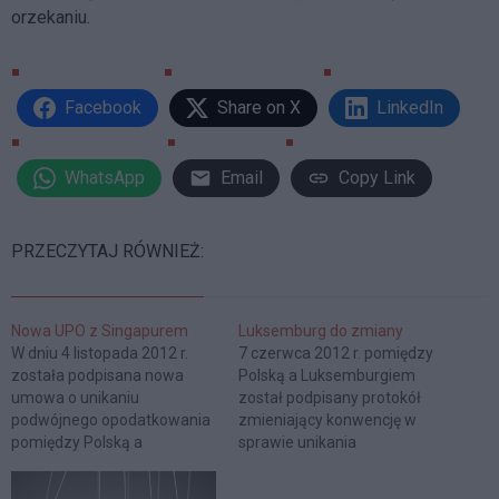
orzekaniu.
Facebook
Share on X
LinkedIn
WhatsApp
Email
Copy Link
PRZECZYTAJ RÓWNIEŻ:
Nowa UPO z Singapurem
Luksemburg do zmiany
W dniu 4 listopada 2012 r.
7 czerwca 2012 r. pomiędzy
została podpisana nowa
Polską a Luksemburgiem
umowa o unikaniu
został podpisany protokół
podwójnego opodatkowania
zmieniający konwencję w
pomiędzy Polską a
sprawie unikania
Singapurem. Przede
podwójnego opodatkowania
wszystkim zmieniona
w zakresie podatków od