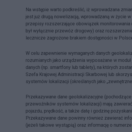
Na wstępie warto podkreślić, iż wprowadzana zmia
jest już drugą nowelizacją, wprowadzaną w życie w
przepisy rozszerzające obowiązek monitorowania ró
był wyłącznie przewóz drogowy) oraz rozszerzeni
lecznicze zagrożone brakiem dostępności w Polsc
W celu zapewnienie wymaganych danych geolokaliza
rozumianych jako urządzenia wyposażane w moduł na
danych (np. smartfony lub tablety), na których zo
Szefa Krajowej Administracji Skarbowej lub skorz
systemów lokalizacji (określanych jako „zewnętrzne 
Przekazywane dane geolokalizacyjne (pochodzące 
przewoźników systemów lokalizacji) mają zawierać
pojazdu, prędkość, a także datę i godzinę pozyskani
Przekazywane dane powinny również zawierać infor
(jeżeli takowe wystąpią) oraz informację o numerze