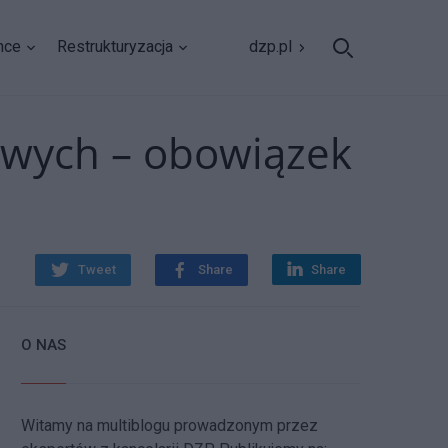
nce
Restrukturyzacja
dzp.pl
iwych – obowiązek
Tweet
Share
Share
O NAS
Witamy na multiblogu prowadzonym przez