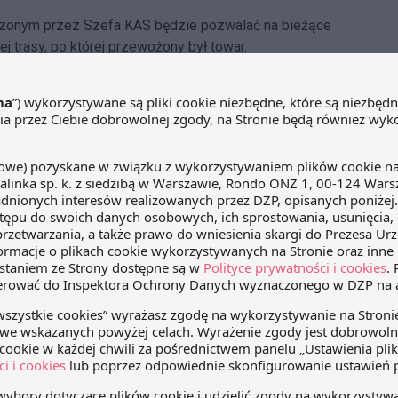
dzonym przez Szefa KAS będzie pozwalać na bieżące
j trasy, po której przewożony był towar.
lizacyjnych nakładane są na przewoźników wykonujących
dą oni zobligowani do zgłaszania do rejestru
ządzenia zamontowanego w pojeździe, który będzie służył
 będzie ciążyła odpowiedzialność za zapewnienie
ej trasy przewozu towaru objętego zgłoszeniem.
 nałożeniem kary pieniężnej w wysokości 10 000 złotych.
używanie lokalizatora (m.in. niewłączenie lub
 kierowcę, jeżeli kontrola ujawni takie nieprawidłowości i
warów będą obowiązywać od dnia 1 października 2018 roku.