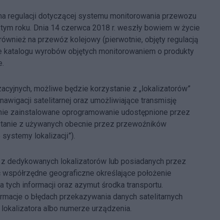
na regulacji dotyczącej systemu monitorowania przewozu
 tym roku. Dnia 14 czerwca 2018 r. weszły bowiem w życie
wnież na przewóz kolejowy (pierwotnie, objęty regulacją
e katalogu wyrobów objętych monitorowaniem o produkty
e.
cyjnych, możliwe będzie korzystanie z „lokalizatorów”
wigacji satelitarnej oraz umożliwiające transmisję
stanie zainstalowane oprogramowanie udostępnione przez
ystanie z używanych obecnie przez przewoźników
systemy lokalizacji”).
z dedykowanych lokalizatorów lub posiadanych przez
 współrzędne geograficzne określające położenie
a tych informacji oraz azymut środka transportu.
macje o błędach przekazywania danych satelitarnych
 lokalizatora albo numerze urządzenia.