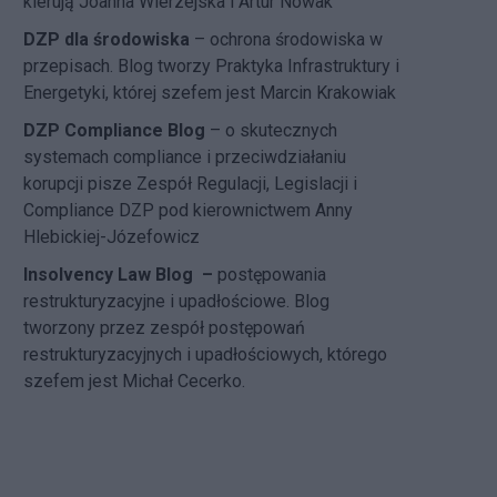
kierują Joanna Wierzejska i Artur Nowak
DZP dla środowiska
– ochrona środowiska w
przepisach. Blog tworzy Praktyka Infrastruktury i
Energetyki, której szefem jest Marcin Krakowiak
DZP Compliance Blog
– o skutecznych
systemach compliance i przeciwdziałaniu
korupcji pisze
Zespół Regulacji, Legislacji i
Compliance DZP
pod kierownictwem Anny
Hlebickiej-Józefowicz
Insolvency Law Blog
–
postępowania
restrukturyzacyjne i upadłościowe. Blog
tworzony przez zespół postępowań
restrukturyzacyjnych i upadłościowych, którego
szefem jest Michał Cecerko.