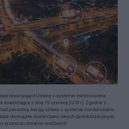
stawa nowelizująca Ustawę o systemie monitorowania
nowelizująca z dnia 15 czerwca 2018 r.). Zgodnie z
c nad pierwotną wersją ustawy o systemie monitorowania
za obowiązek dostarczania danych geolokalizacyjnych,
asy przewozu towarów wrażliwych.