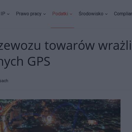
IP
Prawo pracy
Podatki
Środowisko
Complia
zewozu towarów wrażl
nych GPS
sach