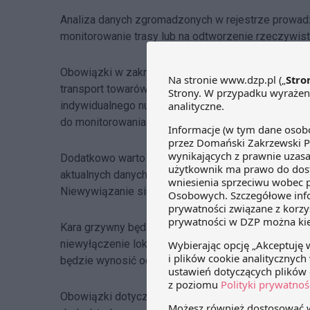
Analiza danych zgromadzonych w rejestrze prowa
monitorowanie trasy lub na odtworzenie rzeczywiste
Obowiązki w zakresie zapewnienia danych geoloka
transport towarów podlegających monitorowaniu. Bę
indywidualnego numeru lokalizatora albo innego ur
do monitorowania danego środka transportu.
Dodatkowo warto wspomnieć, że to na przewoźniku
aktualnych danych geolokalizacyjnych w trakcie cał
Niewywiązanie się z tego obowiązku będzie grozić
Kara grzywny będzie grozić także za nieprawidłowe 
niewyłączenie lokalizatora). Będzie ona nakładana na
będzie wynosić od 5000 do 7500 złotych.
Obowiązki dotyczące geolokalizacji transportu to