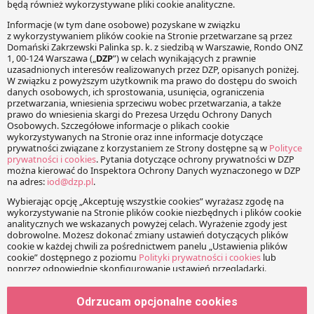
Tagi
czas pracy
nadgodziny
uprawnienia pracownika
zmiany w prawie
JEDEN KOMENTARZ
Druetta34
26 sierpnia 2013 o 11:00
·
Reply
Odrzucam opcjonalne cookies