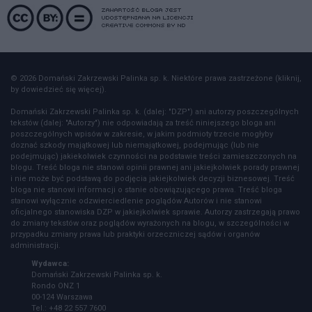
© 2026 Domański Zakrzewski Palinka sp. k. Niektóre prawa zastrzeżone (kliknij,
by dowiedzieć się więcej).
Domański Zakrzewski Palinka sp. k. (dalej: "DZP") ani autorzy poszczególnych
tekstów (dalej: "Autorzy") nie odpowiadają za treść niniejszego bloga ani
poszczególnych wpisów w zakresie, w jakim podmioty trzecie mogłyby
doznać szkody majątkowej lub niemajątkowej, podejmując (lub nie
podejmując) jakiekolwiek czynności na podstawie treści zamieszczonych na
blogu. Treść bloga nie stanowi opinii prawnej ani jakiejkolwiek porady prawnej
i nie może być podstawą do podjęcia jakiejkolwiek decyzji biznesowej. Treść
bloga nie stanowi informacji o stanie obowiązującego prawa. Treść bloga
stanowi wyłącznie odzwierciedlenie poglądów Autorów i nie stanowi
oficjalnego stanowiska DZP w jakiejkolwiek sprawie. Autorzy zastrzegają prawo
do zmiany tekstów oraz poglądów wyrażonych na blogu, w szczególności w
przypadku zmiany prawa lub praktyki orzeczniczej sądów i organów
administracji.
Wydawca:
Domański Zakrzewski Palinka sp. k.
Rondo ONZ 1
00-124 Warszawa
Tel.: +48 22 557 7600