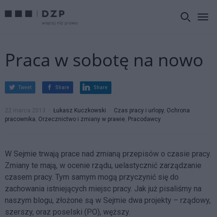
Praca w sobotę na nowo
Tweet
Share
Share
22 marca 2013
Łukasz Kuczkowski
Czas pracy i urlopy
,
Ochrona
pracownika
,
Orzecznictwo i zmiany w prawie
,
Pracodawcy
W Sejmie trwają prace nad zmianą przepisów o czasie pracy.
Zmiany te mają, w ocenie rządu, uelastycznić zarządzanie
czasem pracy. Tym samym mogą przyczynić się do
zachowania istniejących miejsc pracy. Jak już pisaliśmy na
naszym blogu, złożone są w Sejmie dwa projekty – rządowy,
szerszy, oraz poselski (PO), węższy.