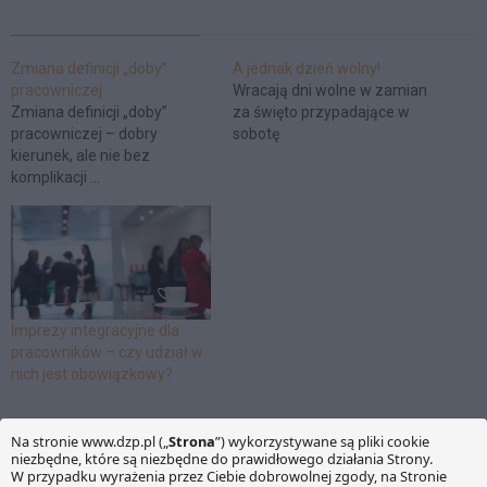
Zmiana definicji „doby”
A jednak dzień wolny!
pracowniczej
Wracają dni wolne w zamian
Zmiana definicji „doby”
za święto przypadające w
pracowniczej – dobry
sobotę
kierunek, ale nie bez
komplikacji …
Imprezy integracyjne dla
pracowników – czy udział w
nich jest obowiązkowy?
Łukasz Kuczkowski