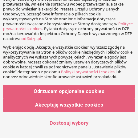
Twój adres e-mail nie zostanie opublikowany.
Wymagane
pola są oznaczone
*
Wiadomość
Odrzucam opcjonalne cookies
Imię
Akceptuję wszystkie cookies
Adres e-mail
Dostosuj wybory