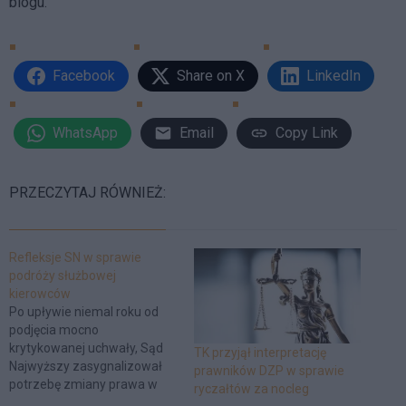
blogu.
Facebook
Share on X
LinkedIn
WhatsApp
Email
Copy Link
PRZECZYTAJ RÓWNIEŻ:
Refleksje SN w sprawie
podróży służbowej
kierowców
Po upływie niemal roku od
podjęcia mocno
krytykowanej uchwały, Sąd
TK przyjął interpretację
Najwyższy zasygnalizował
prawników DZP w sprawie
potrzebę zmiany prawa w
ryczałtów za nocleg
zakresie podróży