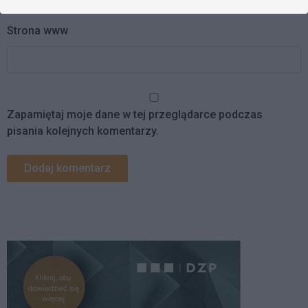
Strona www
Zapamiętaj moje dane w tej przeglądarce podczas
pisania kolejnych komentarzy.