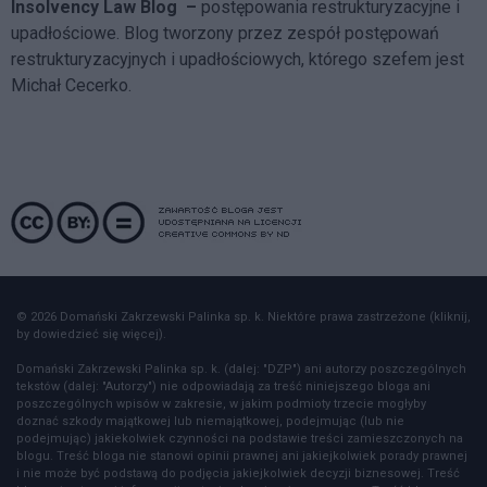
Insolvency Law Blog
–
postępowania restrukturyzacyjne i
upadłościowe. Blog tworzony przez zespół postępowań
restrukturyzacyjnych i upadłościowych, którego szefem jest
Michał Cecerko.
© 2026 Domański Zakrzewski Palinka sp. k. Niektóre prawa zastrzeżone (kliknij,
by dowiedzieć się więcej).
Domański Zakrzewski Palinka sp. k. (dalej: "DZP") ani autorzy poszczególnych
tekstów (dalej: "Autorzy") nie odpowiadają za treść niniejszego bloga ani
poszczególnych wpisów w zakresie, w jakim podmioty trzecie mogłyby
doznać szkody majątkowej lub niemajątkowej, podejmując (lub nie
podejmując) jakiekolwiek czynności na podstawie treści zamieszczonych na
blogu. Treść bloga nie stanowi opinii prawnej ani jakiejkolwiek porady prawnej
i nie może być podstawą do podjęcia jakiejkolwiek decyzji biznesowej. Treść