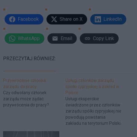
Facebook
Share on X
LinkedIn
WhatsApp
Email
Copy Link
PRZECZYTAJ RÓWNIEŻ:
Przywrócenie członka
Usługi członków zarządu
zarządu do pracy
spółki cypryjskiej a zakład w
Czy odwołany członek
Polsce
zarządu może żądać
Usługi eksperckie
przywrócenia do pracy?
świadczone przez członków
zarządu spółki cypryjskiej nie
powodują powstania
zakładu na terytorium Polski.
Ta niewątpliwie korzystna
dla polskich podatników