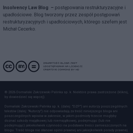
Insolvency Law Blog
–
postępowania restrukturyzacyjne i
upadłościowe. Blog tworzony przez zespół postępowań
restrukturyzacyjnych i upadłościowych, którego szefem jest
Michał Cecerko.
© 2026 Domański Zakrzewski Palinka sp. k. Niektóre prawa zastrzeżone (kliknij,
by dowiedzieć się więcej).
Domański Zakrzewski Palinka sp. k. (dalej: "DZP") ani autorzy poszczególnych
tekstów (dalej: "Autorzy") nie odpowiadają za treść niniejszego bloga ani
poszczególnych wpisów w zakresie, w jakim podmioty trzecie mogłyby
doznać szkody majątkowej lub niemajątkowej, podejmując (lub nie
podejmując) jakiekolwiek czynności na podstawie treści zamieszczonych na
blogu. Treść bloga nie stanowi opinii prawnej ani jakiejkolwiek porady prawnej