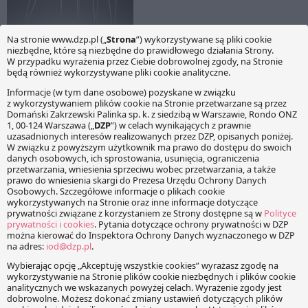
teza, płynie z interpretacji
wydanej przez Dyrektora
Izby Skarbowej w Warszawie
(DIS) w dniu 15 czerwca
2011 (IPPB5/423-335/11-
Odpowiedzialność
2/PS). Dosyć często
podatkowa członków
stosowanym obecnie
zarządu – przesłanki
rozwiązaniem, jest
uwalniające
inwestowanie przez polskich
inwestorów poprzez…
Magdalena Skwara
KOMENTARZE