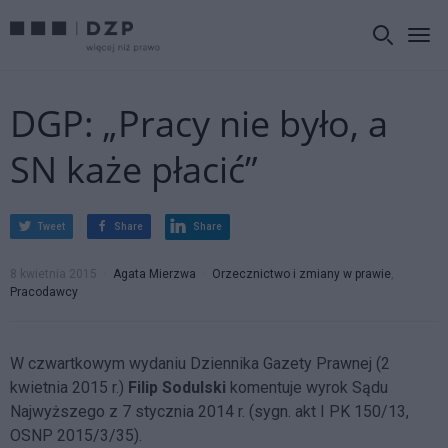
DGP: „Pracy nie było, a
SN każe płacić”
Tweet
Share
Share
8 kwietnia 2015
Agata Mierzwa
Orzecznictwo i zmiany w prawie
,
Pracodawcy
W czwartkowym wydaniu Dziennika Gazety Prawnej (2
kwietnia 2015 r.)
Filip Sodulski
komentuje wyrok Sądu
Najwyższego z 7 stycznia 2014 r. (sygn. akt I PK 150/13,
OSNP 2015/3/35).