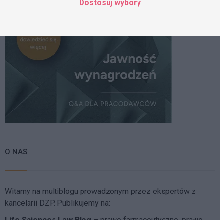
Dostosuj wybory
O NAS
Witamy na multiblogu prowadzonym przez ekspertów z
kancelarii DZP. Publikujemy na:
Life Sciences Law Blog
– prawo farmaceutyczne, prawo