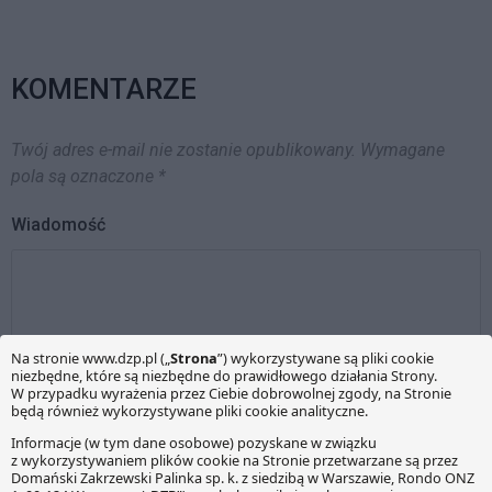
KOMENTARZE
Twój adres e-mail nie zostanie opublikowany.
Wymagane
pola są oznaczone
*
Wiadomość
Imię