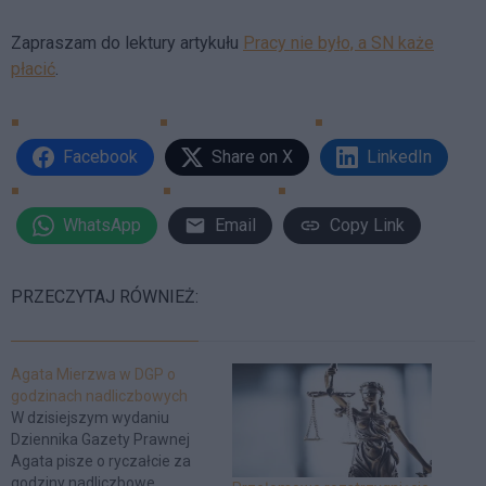
Zapraszam do lektury artykułu
Pracy nie było, a SN każe
płacić
.
Facebook
Share on X
LinkedIn
WhatsApp
Email
Copy Link
PRZECZYTAJ RÓWNIEŻ:
Agata Mierzwa w DGP o
godzinach nadliczbowych
W dzisiejszym wydaniu
Dziennika Gazety Prawnej
Agata pisze o ryczałcie za
godziny nadliczbowe