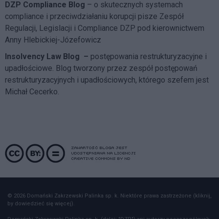
DZP Compliance Blog
– o skutecznych systemach
compliance i przeciwdziałaniu korupcji pisze
Zespół
Regulacji, Legislacji i Compliance DZP
pod kierownictwem
Anny Hlebickiej-Józefowicz
Insolvency Law Blog
–
postępowania restrukturyzacyjne i
upadłościowe. Blog tworzony przez zespół postępowań
restrukturyzacyjnych i upadłościowych, którego szefem jest
Michał Cecerko.
© 2026 Domański Zakrzewski Palinka sp. k. Niektóre prawa zastrzeżone (kliknij,
by dowiedzieć się więcej).