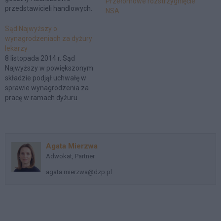
Przełomowe rozstrzygnięcie
przedstawicieli handlowych.
NSA
Sąd Najwyższy o
wynagrodzeniach za dyżury
lekarzy
8 listopada 2014 r. Sąd
Najwyższy w powiększonym
składzie podjął uchwałę w
sprawie wynagrodzenia za
pracę w ramach dyżuru
medycznego. Sąd wskazał,
że dyżur nie może być
automatycznie zrównany z
pracą w godzinach
Agata Mierzwa
nadliczbowych. Uchwała jest
Adwokat, Partner
kompromisem pomiędzy
oczekiwaniami środowiska
agata.mierzwa@dzp.pl
lekarskiego a możliwościami
podmiotów leczniczych.
Dotychczas, mimo bogatego
orzecznictwa, praktyka…