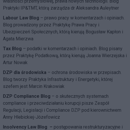
własności przemysłowej, prawa nowych technologii. Blog
Praktyki IP&TMT, którą zarządza dr Aleksandra Auleytner
Labour Law Blog
– prawo pracy w komentarzach i opiniach.
Blog prowadzony przez Praktykę Prawa Pracy i
Ubezpieczeń Społecznych, którą kierują Bogusław Kapłon i
Agata Mierzwa
Tax Blog
– podatki w komentarzach i opiniach. Blog pisany
przez Praktykę Podatkową, którą kierują Joanna Wierzejska i
Artur Nowak
DZP dla środowiska
– ochrona środowiska w przepisach.
Blog tworzy Praktyka Infrastruktury i Energetyki, której
szefem jest Marcin Krakowiak
DZP Compliance Blog
– o skutecznych systemach
compliance i przeciwdziałaniu korupcji pisze
Zespół
Regulacji, Legislacji i Compliance DZP
pod kierownictwem
Anny Hlebickiej-Józefowicz
Insolvency Law Blog
–
postępowania restrukturyzacyjne i