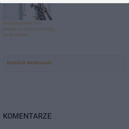
248/14) niewątpliwie
przynoszą dobre wieści dla
pracodawców.
Rozstrzygnięcie TK w
sprawie ryczałtów za nocleg
już za dwa dni
Wojciech Kwiatkowski
KOMENTARZE