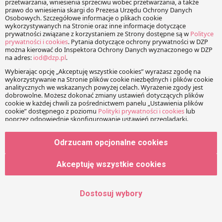
Facebook
Share on X
LinkedIn
WhatsApp
Email
Copy Link
PRZECZYTAJ RÓWNIEŻ:
Historii o ryczałtach ciąg
Wyższe diety z nowym
Odrzucam opcjonalne cookies
dalszy
rokiem?
W ostatnim czasie Sąd
Wyższe diety, uwzględnienie
Najwyższy dwukrotnie
bezpłatnych posiłków, limity
Akceptuję wszystkie cookies
zabrał głos w sprawach o
noclegowe - nowe
ryczałty za nocleg w podróży
propozycje Ministerstwa
służbowej zawodowych
Pracy i Polityki Społecznej.
Dostosuj wybory
kierowców. Wyroki z 14
sierpnia (sygn. II PK 241/14)
oraz 15 września (sygn. II PK