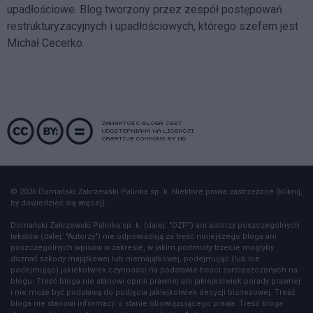
upadłościowe. Blog tworzony przez zespół postępowań
restrukturyzacyjnych i upadłościowych, którego szefem jest
Michał Cecerko.
© 2026 Domański Zakrzewski Palinka sp. k. Niektóre prawa zastrzeżone (kliknij,
by dowiedzieć się więcej).
Domański Zakrzewski Palinka sp. k. (dalej: "DZP") ani autorzy poszczególnych
tekstów (dalej: "Autorzy") nie odpowiadają za treść niniejszego bloga ani
poszczególnych wpisów w zakresie, w jakim podmioty trzecie mogłyby
doznać szkody majątkowej lub niemajątkowej, podejmując (lub nie
podejmując) jakiekolwiek czynności na podstawie treści zamieszczonych na
blogu. Treść bloga nie stanowi opinii prawnej ani jakiejkolwiek porady prawnej
i nie może być podstawą do podjęcia jakiejkolwiek decyzji biznesowej. Treść
bloga nie stanowi informacji o stanie obowiązującego prawa. Treść bloga