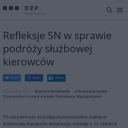
Refleksje SN w sprawie
podróży służbowej
kierowców
Tweet
Share
Share
18 czerwca 2015
Wojciech Kwiatkowski
Ochrona pracownika
,
Orzecznictwo i zmiany w prawie
,
Pracodawcy
,
Wynagrodzenia
Po raz pierwszy od podjęcia powszechnie znanej w
środowisku transportu drogowego uchwały z 12 czerwca