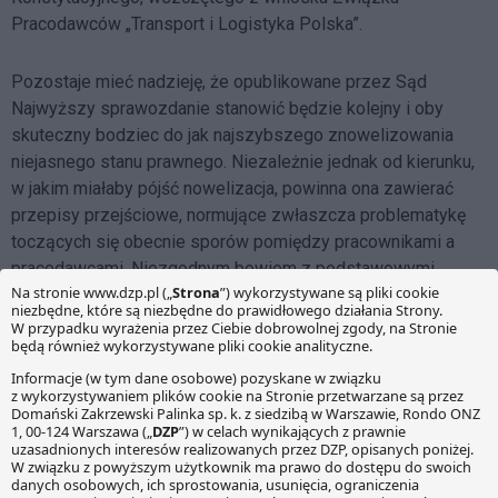
Pracodawców „Transport i Logistyka Polska”.
Pozostaje mieć nadzieję, że opublikowane przez Sąd
Najwyższy sprawozdanie stanowić będzie kolejny i oby
skuteczny bodziec do jak najszybszego znowelizowania
niejasnego stanu prawnego. Niezależnie jednak od kierunku,
w jakim miałaby pójść nowelizacja, powinna ona zawierać
przepisy przejściowe, normujące zwłaszcza problematykę
toczących się obecnie sporów pomiędzy pracownikami a
pracodawcami. Niezgodnym bowiem z podstawowymi
zasadami państwa prawa byłoby obciążanie pracodawców
kosztami spowodowanymi
de facto
ich działaniami
podejmowanymi w zaufaniu do organów Państwa i
tworzonego przez nie prawa. Taka regulacja pozwoliłaby na
uporządkowanie materii normującej podróże służbowe
pracowników-kierowców, co w końcowym rozrachunku
przyniosłoby korzyści dla wszystkich zainteresowanych
stron.