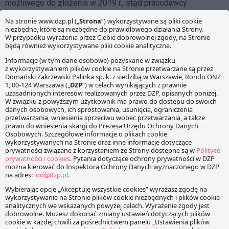
możliwego do złożenia w 2019 r., stąd pracodawcy
przygotowują wzory takich wniosków samodzielnie (i
dystrybuują wśród pracowników) albo bazują na
oświadczeniach przygotowanych przez samych
pracowników.
W razie pytań zapraszamy do kontaktu i służymy pomocą w
przygotowaniu wzoru oświadczenia.
[1]
Ustawa z dnia 4 lipca 2019 r. o zmianie ustawy o podatku
dochodowym od osób fizycznych, ustawy o świadczeniach
rodzinnych oraz ustawy o świadczeniach opieki zdrowotnej
finansowanych ze środków publicznych (Dz.U. 2019 poz.
1394).
Katarzyna Kulesza