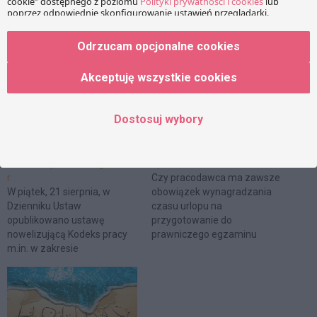
Facebook
Share on X
LinkedIn
Odrzucam opcjonalne cookies
WhatsApp
Email
Copy Link
Akceptuję wszystkie cookies
PRZECZYTAJ RÓWNIEŻ:
Dostosuj wybory
Zmiany w umowach
Urlop szkoleniowy dla byłego
terminowych od lutego 2016
aplikanta
r.
Czy pracodawca ma zawsze
W piątek, 21 sierpnia, w
obowiązek wynagradzania
Dzienniku Ustaw
czasu urlopu na
opublikowano ustawę
przygotowanie do
nowelizującą Kodeks pracy
prawniczego egzaminu
m.in. w zakresie
zawodowego? Czy ma
terminowych umów o pracę.
obowiązek udzielenia
Zmiany wejdą w życie po
pracownikowi takiego urlopu
upływie 6 miesięcy ich od
jeśli nie kierował pracownika
ogłoszenia, a więc
na aplikację, nie wyrażał