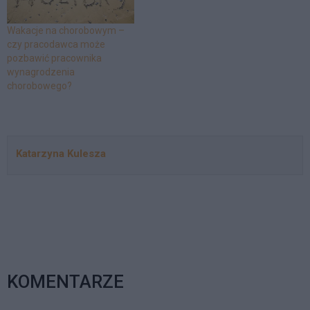
obowiązywać będą od 22
zgody na odbywanie
lutego 2016 r.
aplikacji, ani nie zawierał z
pracownikiem umowy
Wakacje na chorobowym –
regulującej zasady
czy pracodawca może
podnoszenia kwalifikacji
pozbawić pracownika
zawodowych?
wynagrodzenia
chorobowego?
Katarzyna Kulesza
KOMENTARZE