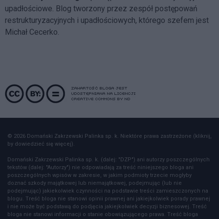
upadłościowe. Blog tworzony przez zespół postępowań
restrukturyzacyjnych i upadłościowych, którego szefem jest
Michał Cecerko.
© 2026 Domański Zakrzewski Palinka sp. k. Niektóre prawa zastrzeżone (kliknij,
by dowiedzieć się więcej).
Domański Zakrzewski Palinka sp. k. (dalej: "DZP") ani autorzy poszczególnych
tekstów (dalej: "Autorzy") nie odpowiadają za treść niniejszego bloga ani
poszczególnych wpisów w zakresie, w jakim podmioty trzecie mogłyby
doznać szkody majątkowej lub niemajątkowej, podejmując (lub nie
podejmując) jakiekolwiek czynności na podstawie treści zamieszczonych na
blogu. Treść bloga nie stanowi opinii prawnej ani jakiejkolwiek porady prawnej
i nie może być podstawą do podjęcia jakiejkolwiek decyzji biznesowej. Treść
bloga nie stanowi informacji o stanie obowiązującego prawa. Treść bloga