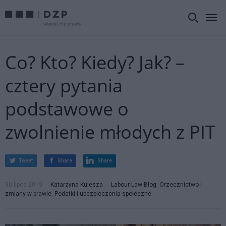
Co? Kto? Kiedy? Jak? –
cztery pytania
podstawowe o
zwolnienie młodych z PIT
Tweet
Share
Share
30 lipca 2019
Katarzyna Kulesza
Labour Law Blog
,
Orzecznictwo i
zmiany w prawie
,
Podatki i ubezpieczenia społeczne