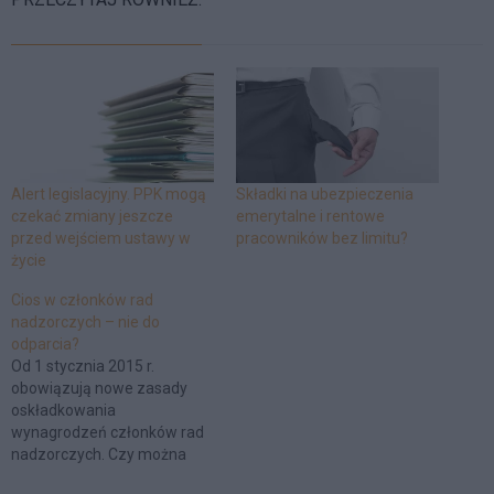
Alert legislacyjny. PPK mogą
Składki na ubezpieczenia
czekać zmiany jeszcze
emerytalne i rentowe
przed wejściem ustawy w
pracowników bez limitu?
życie
Cios w członków rad
nadzorczych – nie do
odparcia?
Od 1 stycznia 2015 r.
obowiązują nowe zasady
oskładkowania
wynagrodzeń członków rad
nadzorczych. Czy można
jednak uniknąć płacenia