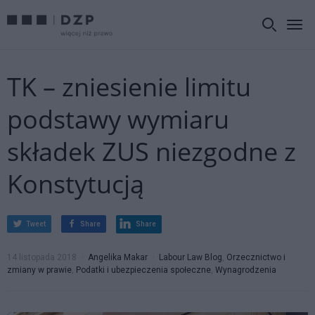
TK – zniesienie limitu
podstawy wymiaru
składek ZUS niezgodne z
Konstytucją
Tweet
Share
Share
14 listopada 2018
Angelika Makar
Labour Law Blog
,
Orzecznictwo i
zmiany w prawie
,
Podatki i ubezpieczenia społeczne
,
Wynagrodzenia