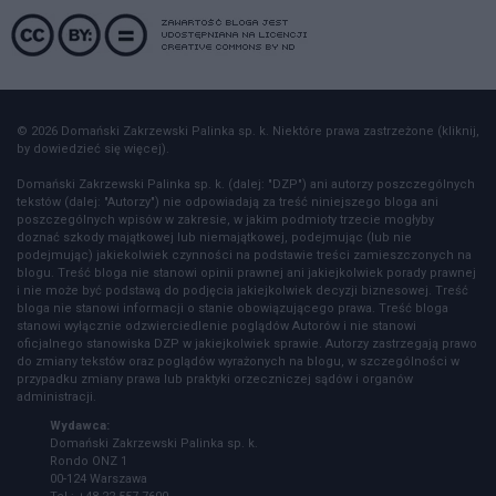
© 2026 Domański Zakrzewski Palinka sp. k. Niektóre prawa zastrzeżone (kliknij,
by dowiedzieć się więcej).
Domański Zakrzewski Palinka sp. k. (dalej: "DZP") ani autorzy poszczególnych
tekstów (dalej: "Autorzy") nie odpowiadają za treść niniejszego bloga ani
poszczególnych wpisów w zakresie, w jakim podmioty trzecie mogłyby
doznać szkody majątkowej lub niemajątkowej, podejmując (lub nie
podejmując) jakiekolwiek czynności na podstawie treści zamieszczonych na
blogu. Treść bloga nie stanowi opinii prawnej ani jakiejkolwiek porady prawnej
i nie może być podstawą do podjęcia jakiejkolwiek decyzji biznesowej. Treść
bloga nie stanowi informacji o stanie obowiązującego prawa. Treść bloga
stanowi wyłącznie odzwierciedlenie poglądów Autorów i nie stanowi
oficjalnego stanowiska DZP w jakiejkolwiek sprawie. Autorzy zastrzegają prawo
do zmiany tekstów oraz poglądów wyrażonych na blogu, w szczególności w
przypadku zmiany prawa lub praktyki orzeczniczej sądów i organów
administracji.
Wydawca:
Domański Zakrzewski Palinka sp. k.
Rondo ONZ 1
00-124 Warszawa