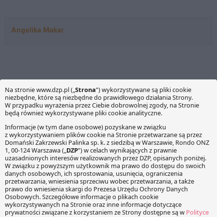
składek?
Angelika Makar
KOMENTARZE
Twój adres e-mail nie zostanie opublikowany.
Wymagane
pola są oznaczone
*
Wiadomość