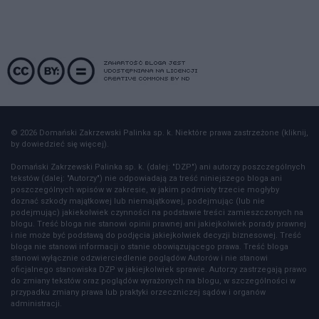
© 2026 Domański Zakrzewski Palinka sp. k. Niektóre prawa zastrzeżone (kliknij,
by dowiedzieć się więcej).
Domański Zakrzewski Palinka sp. k. (dalej: "DZP") ani autorzy poszczególnych
tekstów (dalej: "Autorzy") nie odpowiadają za treść niniejszego bloga ani
poszczególnych wpisów w zakresie, w jakim podmioty trzecie mogłyby
doznać szkody majątkowej lub niemajątkowej, podejmując (lub nie
podejmując) jakiekolwiek czynności na podstawie treści zamieszczonych na
blogu. Treść bloga nie stanowi opinii prawnej ani jakiejkolwiek porady prawnej
i nie może być podstawą do podjęcia jakiejkolwiek decyzji biznesowej. Treść
bloga nie stanowi informacji o stanie obowiązującego prawa. Treść bloga
stanowi wyłącznie odzwierciedlenie poglądów Autorów i nie stanowi
oficjalnego stanowiska DZP w jakiejkolwiek sprawie. Autorzy zastrzegają prawo
do zmiany tekstów oraz poglądów wyrażonych na blogu, w szczególności w
przypadku zmiany prawa lub praktyki orzeczniczej sądów i organów
administracji.