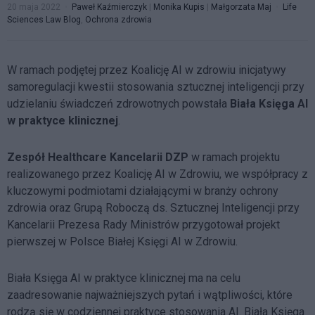
20 maja 2022
Paweł Kaźmierczyk
|
Monika Kupis
|
Małgorzata Maj
Life
Sciences Law Blog
,
Ochrona zdrowia
W ramach podjętej przez Koalicję AI w zdrowiu inicjatywy
samoregulacji kwestii stosowania sztucznej inteligencji przy
udzielaniu świadczeń zdrowotnych powstała
Biała Księga AI
w praktyce klinicznej
.
Zespół Healthcare Kancelarii DZP
w ramach projektu
realizowanego przez Koalicję AI w Zdrowiu, we współpracy z
kluczowymi podmiotami działającymi w branży ochrony
zdrowia oraz Grupą Roboczą ds. Sztucznej Inteligencji przy
Kancelarii Prezesa Rady Ministrów przygotował projekt
pierwszej w Polsce Białej Księgi AI w Zdrowiu.
Biała Księga AI w praktyce klinicznej ma na celu
zaadresowanie najważniejszych pytań i wątpliwości, które
rodzą się w codziennej praktyce stosowania AI. Biała Księga