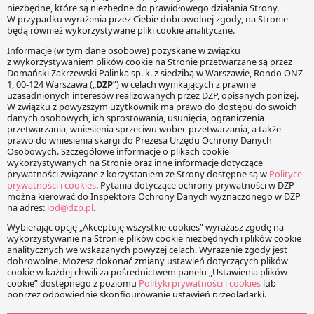
CELU PROWADZENIA
AI w wyrobach medycznych
BADAŃ NAUKOWYCH.
PRAWNE UWARUNKOWANIA
DOSTĘPU DO DANYCH
MEDYCZNYCH I ICH JAKOŚCI.
Równość dostępu do
sztucznej inteligencji
Paweł Kaźmierczyk
Monika Kupis
Małgorzata Maj
Paralegal
Malgorzata.Maj@dzp.pl