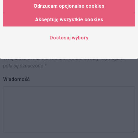
Odrzucam opcjonalne cookies
Akceptuję wszystkie cookies
Dostosuj wybory
KOMENTARZE
Twój adres e-mail nie zostanie opublikowany.
Wymagane
pola są oznaczone
*
Wiadomość