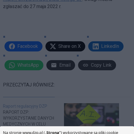
zgłaszać do 27 maja 2022 r.
Facebook
Share on X
LinkedIn
WhatsApp
Email
Copy Link
PRZECZYTAJ RÓWNIEŻ:
Raport regulacyjny DZP
RAPORT DZP:
WYKORZYSTANIE DANYCH
MEDYCZNYCH W CELU
ROZWOJU AI W POLSCE I W