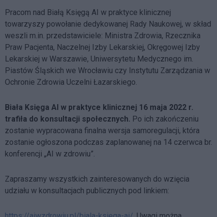
Pracom nad Białą Księgą AI w praktyce klinicznej
towarzyszy powołanie dedykowanej Rady Naukowej, w skład
weszli m.in. przedstawiciele: Ministra Zdrowia, Rzecznika
Praw Pacjenta, Naczelnej Izby Lekarskiej, Okręgowej Izby
Lekarskiej w Warszawie, Uniwersytetu Medycznego im.
Piastów Śląskich we Wrocławiu czy Instytutu Zarządzania w
Ochronie Zdrowia Uczelni Łazarskiego.
Biała Księga AI w praktyce klinicznej 16 maja 2022 r.
trafiła do konsultacji społecznych.
Po ich zakończeniu
zostanie wypracowana finalna wersja samoregulacji, która
zostanie ogłoszona podczas zaplanowanej na 14 czerwca br.
konferencji „AI w zdrowiu”.
Zapraszamy wszystkich zainteresowanych do wzięcia
udziału w konsultacjach publicznych pod linkiem:
https://aiwzdrowiu.pl/biala-ksiega-ai/
. Uwagi można