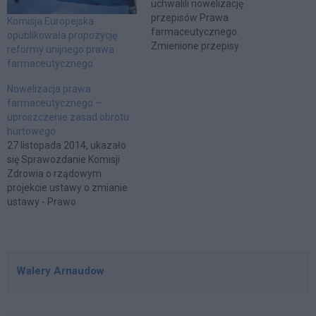
uchwalili nowelizację
przepisów Prawa
Komisja Europejska
farmaceutycznego.
opublikowała propozycję
Zmienione przepisy
reformy unijnego prawa
wprowadzają liczne
farmaceutycznego
obowiązki dla hurtowników i
aptek w zakresie dystrybucji
Nowelizacja prawa
produktów leczniczych.
farmaceutycznego –
Przede wszystkim mają
uproszczenie zasad obrotu
zapewnić system
hurtowego
kontrolowania dostępności
27 listopada 2014, ukazało
produktów leczniczych na
się Sprawozdanie Komisji
rynku, oraz wyposażyć
Zdrowia o rządowym
organy inspekcji
projekcie ustawy o zmianie
farmaceutycznej w
ustawy - Prawo
kompetencję do interwencji,
farmaceutyczne oraz
w razie powstania ryzyka
ustawy o przeciwdziałaniu
braku leków.…
narkomanii, będącej
wdrożeniem dyrektywy
Walery Arnaudow
Parlamentu Europejskiego i
Rady 2011/62/UE oraz
częściowo dyrektywy
2001/83/WE. Nowa