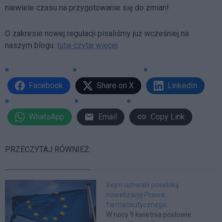
niewiele czasu na przygotowanie się do zmian!
O zakresie nowej regulacji pisaliśmy już wcześniej na
naszym blogu:
tutaj czytaj więcej
.
Facebook
Share on X
LinkedIn
WhatsApp
Email
Copy Link
PRZECZYTAJ RÓWNIEŻ:
Sejm uchwalił poselską
nowelizację Prawa
farmaceutycznego
W nocy 9 kwietnia posłowie