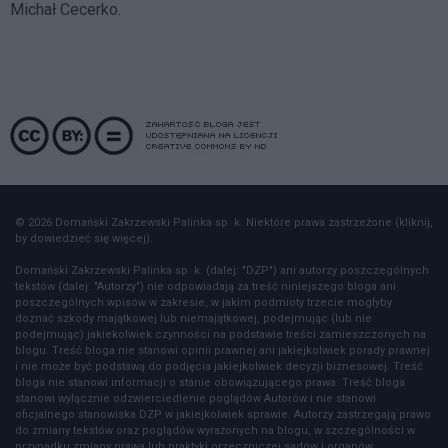
Michał Cecerko.
© 2026 Domański Zakrzewski Palinka sp. k. Niektóre prawa zastrzeżone (kliknij,
by dowiedzieć się więcej).
Domański Zakrzewski Palinka sp. k. (dalej: "DZP") ani autorzy poszczególnych
tekstów (dalej: "Autorzy") nie odpowiadają za treść niniejszego bloga ani
poszczególnych wpisów w zakresie, w jakim podmioty trzecie mogłyby
doznać szkody majątkowej lub niemajątkowej, podejmując (lub nie
podejmując) jakiekolwiek czynności na podstawie treści zamieszczonych na
blogu. Treść bloga nie stanowi opinii prawnej ani jakiejkolwiek porady prawnej
i nie może być podstawą do podjęcia jakiejkolwiek decyzji biznesowej. Treść
bloga nie stanowi informacji o stanie obowiązującego prawa. Treść bloga
stanowi wyłącznie odzwierciedlenie poglądów Autorów i nie stanowi
oficjalnego stanowiska DZP w jakiejkolwiek sprawie. Autorzy zastrzegają prawo
do zmiany tekstów oraz poglądów wyrażonych na blogu, w szczególności w
przypadku zmiany prawa lub praktyki orzeczniczej sądów i organów